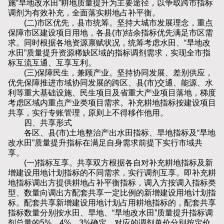
施“旱地改水田”耕地质量提升为主要途径，以争取跨市指标
调剂为有效补充，全面落实耕地占补平衡。
(二)市区优先，县市统筹。坚持大城市发展理念，重点
保障市区建设项目用地，各县(市)结余指标优先满足市区需
求。同时根据各地资源禀赋状况，统筹考虑水田、“旱地改
水田”质量提升资源稀缺区域的指标调剂需求，实现全市指
标互流互通、互享互利。
(三)保障民生，兼顾产业。坚持协同发展、差别供应，
优先保障推进市域协同发展的跨区、县(市)交通、能源、水
利等重大基础设施、民生项目及省重大产业项目落地，梯度
考虑区域内重点产业类项目需求。补充耕地指标按建设项目
共享，实行专账管理，原则上不得移作他用。
四、共享形式
各区、县(市)土地整治产出水田指标、旱地指标及“旱地
改水田”质量提升指标在满足自身需求前提下实行市域共
享。
(一)指标互享。共享双方根据各自对补充耕地指标及新
增建设用地计划指标的不同需求，实行调剂互享。即补充耕
地指标调出方提供耕地占补平衡指标，调入方按调入指标类
型、数量向调出方配套共享一定比例的新增建设用地计划指
标。配套共享新增建设用地计划占用耕地指标的，配套共享
指标数量分别按水田、旱地、“旱地改水田”质量提升指标调
剂总量的5%、4%、3%确定，对应的调剂单价分别按定价