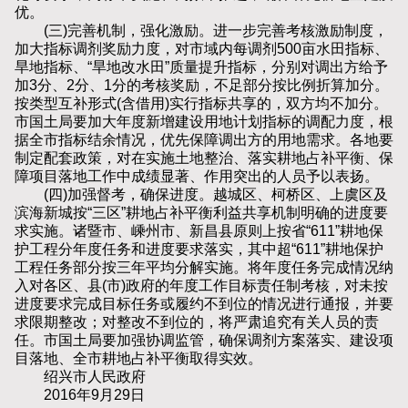
优。
(三)完善机制，强化激励。进一步完善考核激励制度，
加大指标调剂奖励力度，对市域内每调剂500亩水田指标、
旱地指标、“旱地改水田”质量提升指标，分别对调出方给予
加3分、2分、1分的考核奖励，不足部分按比例折算加分。
按类型互补形式(含借用)实行指标共享的，双方均不加分。
市国土局要加大年度新增建设用地计划指标的调配力度，根
据全市指标结余情况，优先保障调出方的用地需求。各地要
制定配套政策，对在实施土地整治、落实耕地占补平衡、保
障项目落地工作中成绩显著、作用突出的人员予以表扬。
(四)加强督考，确保进度。越城区、柯桥区、上虞区及
滨海新城按“三区”耕地占补平衡利益共享机制明确的进度要
求实施。诸暨市、嵊州市、新昌县原则上按省“611”耕地保
护工程分年度任务和进度要求落实，其中超“611”耕地保护
工程任务部分按三年平均分解实施。将年度任务完成情况纳
入对各区、县(市)政府的年度工作目标责任制考核，对未按
进度要求完成目标任务或履约不到位的情况进行通报，并要
求限期整改；对整改不到位的，将严肃追究有关人员的责
任。市国土局要加强协调监管，确保调剂方案落实、建设项
目落地、全市耕地占补平衡取得实效。
绍兴市人民政府
2016年9月29日