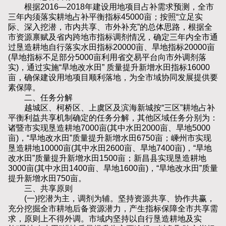
根据2016—2018年建设用地项目占补需求预测，全市
三年内须落实耕地占补平衡指标45000亩；按照“立足实
际、深入挖潜，市内共享、市外补充”的总体思路，根据全
市资源禀赋及省内跨地市指标调剂情况，确定三年内全市通
过垦造耕地自行落实水田指标20000亩、旱地指标20000亩
(旱地指标不足部分5000亩利用省交易平台向市外调剂落
实)，通过实施“旱地改水田” 质量提升新增水田指标16000
亩，确保建设用地项目顺利落地，为全市域协同发展提供要
素保障。
二、任务分解
越城区、柯桥区、上虞区及滨海新城按“三区”耕地占补
平衡利益共享机制确定的任务分解，其他区域任务分别为：
诸暨市实现垦造耕地7000亩(其中水田2000亩、旱地5000
亩)，“旱地改水田”质量提升新增水田6750亩；嵊州市实现
垦造耕地10000亩(其中水田2600亩、旱地7400亩)，“旱地
改水田”质量提升新增水田1500亩；新昌县实现垦造耕地
3000亩(其中水田1400亩、旱地1600亩)，“旱地改水田”质量
提升新增水田750亩。
三、共享原则
(一)挖潜为主，调剂为辅。坚持资源共享、协作共赢，
充分挖掘全市耕地后备资源潜力，产生指标保障全市共享需
求，原则上不得外调。市域内坚持以自行垦造耕地及实