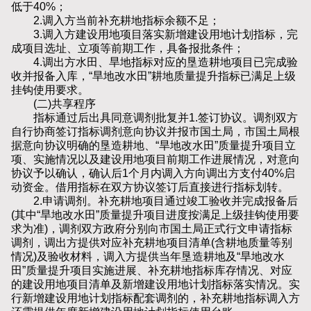
低于40%；
2.调入方当前补充耕地指标余额不足；
3.调入方建设用地项目落实新增建设用地计划指标，完
成项目选址、立项等前期工作，具备报批条件；
4.调出方水田、旱地指标对应的垦造耕地项目已完成验
收并报备入库，“旱地改水田”耕地质量提升指标已满足上级
挂钩使用要求。
(二)共享程序
指标通过后出具同意调剂批复并1.签订协议。调剂双方
自行协商签订指标调剂意向协议并报市国土局，市国土局根
据意向协议明确的垦造耕地、“旱地改水田”质量提升项目立
项、实施情况以及建设用地项目前期工作进展情况，对意向
协议予以确认，确认后1个月内调入方向调出方支付40%启
动资金。借用指标在双方协议签订后直接进行指标划转。
2.申请调剂。补充耕地项目通过竣工验收并完成报备后
(其中“旱地改水田”质量提升项目进度按满足上级挂钩使用要
求为准)，调剂双方政府分别向市国土局正式行文申请指标
调剂，调出方提供对应补充耕地项目清单(含耕地质量等别
情况)及验收材料，调入方提供当年垦造耕地及“旱地改水
田”质量提升项目实施进展、补充耕地指标库存情况、对应
的建设用地项目清单及新增建设用地计划指标落实情况。实
行新增建设用地计划指标配套调剂的，补充耕地指标调入方