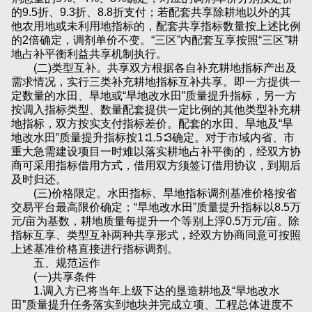
的9.5折、9.3折、8.8折支付；若配套共享除耕地以外的其
他农用地或未利用地指标的，配套共享指标数量按上述比例
的2倍确定，调剂单价不变。“三区”内配套互享按照“三区”耕
地占补平衡利益共享机制执行。
(二)类型互补。共享双方根据各自补充耕地指标产出及
需求情况，实行三类补充耕地指标互补共享。即一方提供一
定数量的水田、旱地或“旱地改水田”质量提升指标，另一方
按调入指标类型、数量配套提供一定比例的其他类型补充耕
地指标，双方按实支付指标差价。配套的水田、旱地及“旱
地改水田”质量提升指标按1∶1.5∶3确定。对于市域内省、市
重大急需建设项目一时难以落实耕地占补平衡的，经双方协
商可采用指标借用方式，借用双方须签订借用协议，到期后
及时归还。
(三)价格限定。水田指标、旱地指标调剂基准价格按省
交易平台最高限价确定；“旱地改水田”质量提升指标以8.5万
元/亩为基数，耕地质量每提升一个等别上浮0.5万元/亩。除
指标互享、类型互补两种共享形式，经双方协商同意可按照
上述基准价格直接进行指标调剂。
五、规范运作
(一)共享条件
1.调入方已将当年上级下达的垦造耕地及“旱地改水
田”质量提升任务落实到地块并完成立项、工程总体进度不