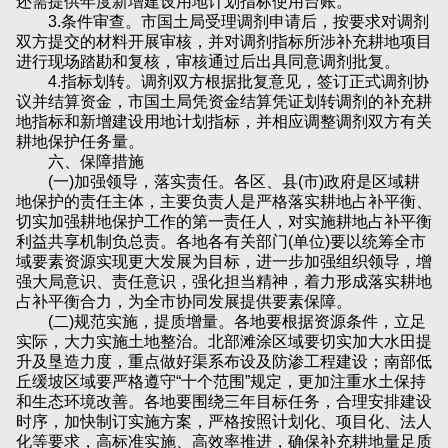
还需提供年度新增建设用地计划指标使用台账。
3.条件审查。市国土局受理调剂申请后，按要求对调剂
双方提交的材料开展审核，并对调剂指标所涉补充耕地项目
进行现场踏勘和复核，审核通过后出具同意调剂批复。
4.指标划转。调剂双方根据批复意见，签订正式调剂协
议并结算资金，市国土局凭资金结算凭证划转调剂的补充耕
地指标和新增建设用地计划指标，并相应调整调剂双方有关
耕地保护任务量。
六、保障措施
(一)加强领导，落实责任。各区、县(市)政府是区域耕
地保护的责任主体，主要负责人是严格落实耕地占补平衡、
切实加强耕地保护工作的第一责任人，对实施耕地占补平衡
利益共享机制负总责。各地各有关部门(单位)要以统筹全市
域要素资源实现更大发展为目标，进一步加强组织领导，增
强大局意识、责任意识，强化担当精神，着力形成落实耕地
占补平衡合力，为全市协同发展提供要素保障。
(二)规范实施，提质增量。各地要根据资源条件，立足
实际，大力实施土地整治。北部滩涂区域要切实加大水田提
升及垦造力度，重点做好渠系布设及防渗工程建设；南部低
丘缓坡区域要严格遵守“十个范围”规定，更加注重水土保持
和生态环境改善。各地要围绕三年目标任务，合理安排建设
时序，加快制订实施方案，严格按照计划化、项目化、法人
化等要求，高标准实施、高效率推进，确保补充耕地量足质