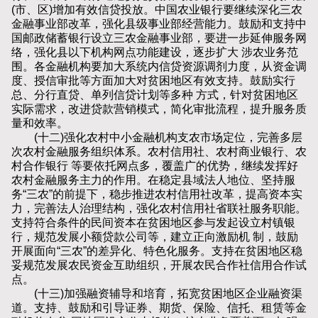
(市、区)增加有效信贷投放。中国农业银行要继续深化三农
金融事业部改革，强化县级事业部经营能力。鼓励和支持中
国邮政储蓄银行设立三农金融事业部，要进一步延伸服务网
络，强化县以下机构网点功能建设，逐步扩大 涉农业务范
围。各金融机构要加大系统内信贷资源调剂力度，从资金调
度、授信审批等方面加大对贫困地区有效支持。鼓励实行
总、分行直贷、单列信贷计划等多种 方式，针对贫困地区
实际需求，改进贷款营销模式，简化审批流程，提升服务质
量和效率。
(十二)强化农村中小金融机构支农市场定位，完善多层
次农村金融服务组织体系。农村信用社、农村商业银行、农
村合作银行 等要依托网点多，覆盖广的优势，继续发挥好
农村金融服务主力的作用。在稳定县域法人地位、坚持服
务“三农”的前提下，稳步推进农村信用社改革，提高资本实
力，完善法人治理结构，强化农村信用社省联社服务职能。
支持符合条件的民间资本在贫困地区参与发起设立村镇银
行，规范发展小额贷款公司等，建立正向激励机 制，鼓励
开展面向“三农”的差异化、特色化服务。支持在贫困地区稳
妥规范发展农民资金互助组织，开展农民合作社信用合作试
点。
(十三)加强融资辅导和培育，拓宽贫困地区企业融资渠
道。支持、鼓励和引导证券、期货、保险、信托、租赁等金