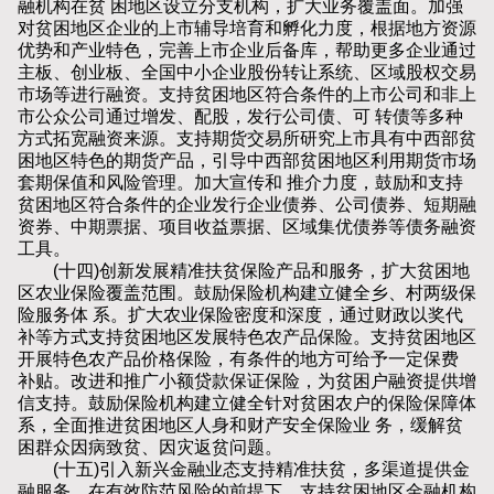
融机构在贫 困地区设立分支机构，扩大业务覆盖面。加强
对贫困地区企业的上市辅导培育和孵化力度，根据地方资源
优势和产业特色，完善上市企业后备库，帮助更多企业通过
主板、创业板、全国中小企业股份转让系统、区域股权交易
市场等进行融资。支持贫困地区符合条件的上市公司和非上
市公众公司通过增发、配股，发行公司债、可 转债等多种
方式拓宽融资来源。支持期货交易所研究上市具有中西部贫
困地区特色的期货产品，引导中西部贫困地区利用期货市场
套期保值和风险管理。加大宣传和 推介力度，鼓励和支持
贫困地区符合条件的企业发行企业债券、公司债券、短期融
资券、中期票据、项目收益票据、区域集优债券等债务融资
工具。
(十四)创新发展精准扶贫保险产品和服务，扩大贫困地
区农业保险覆盖范围。鼓励保险机构建立健全乡、村两级保
险服务体 系。扩大农业保险密度和深度，通过财政以奖代
补等方式支持贫困地区发展特色农产品保险。支持贫困地区
开展特色农产品价格保险，有条件的地方可给予一定保费
补贴。改进和推广小额贷款保证保险，为贫困户融资提供增
信支持。鼓励保险机构建立健全针对贫困农户的保险保障体
系，全面推进贫困地区人身和财产安全保险业 务，缓解贫
困群众因病致贫、因灾返贫问题。
(十五)引入新兴金融业态支持精准扶贫，多渠道提供金
融服务。在有效防范风险的前提下，支持贫困地区金融机构