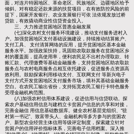
面，对连片特困地区、革命老区、民族地区、边疆地区给予
倾斜。对有稳定还款来源的扶贫项目，在有效防控风险的前
提下，国家开发银行、农业发展银行可依 法依规发放过桥
贷款，有效撬动商业性信贷资金投入。
三、大力推进贫困地区普惠金融发展
(七)深化农村支付服务环境建设，推动支付服务进村入
户。加强贫困地区支付基础设施建设，持续推动结算账户、
支付工具、 支付清算网络的应用，提升贫困地区基本金融
服务水平。加强政策扶持，巩固助农取款服务在贫困地区乡
村的覆盖面，提高使用率，便利农民足不出村办理取款、转
账汇款、代理缴费等基础金融服务，支持贫困地区助农取款
服务点与农村电商服务点相互依托建设，促进服务点资源高
效利用。鼓励探索利用移动支付、互联网支付 等新兴电子
支付方式开发贫困地区支付服务市场，填补其基础金融服务
空白。在农民工输出省份，支持拓宽农民工银行卡特色服务
受理金融机构范围。
(八)加强农村信用体系建设，促进信用与信贷联动。探
索农户基础信用信息与建档立卡贫困户信息的共享和对接，
完善金融信 用信息基础数据库。健全农村基层党组织、“驻
村第一书记”、致富带头人、金融机构等多方参与的贫困农
户、新型农业经营主体信用等级评定制度，探索建立针对
贫困户的信用评价指标体系，完善电子信用档案。深入推