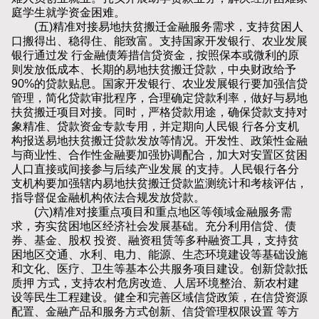
庭学生就学资金困难。
(五)精准对接易地扶贫搬迁金融服务需求，支持贫困人
口搬得出、稳得住、能致富。支持国家开发银行、农业发展
银行通过发 行金融债筹措信贷资金，按照保本或微利的原
则发放低成本、长期的易地扶贫搬迁贷款，中央财政给予
90%的贷款贴息。国家开发银行、农业发展银行要加强信贷
管理，简化贷款审批程序，合理确定贷款利率，做好与易地
扶贫搬迁项目对接。同时，严格贷款用途，确保贷款支持对
象精准、贷款资金专款专用，并定期向人民银 行各分支机
构报送易地扶贫搬迁贷款发放等情况。开发性、政策性金融
与商业性、合作性金融要加强协调配合，加大对安置区贫困
人口直接或间接参与后续产业发展 的支持。人民银行各分
支机构要加强辖内易地扶贫搬迁贷款监测统计和考核评估，
指导督促金融机构依法合规发放贷款。
(六)精准对接重点项目和重点地区等领域金融服务需
求，夯实贫困地区经济社会发展基础。充分利用信贷、债
券、基金、股权 投资、融资租赁等多种融资工具，支持贫
困地区交通、水利、电力、能源、生态环境建设等基础设施
和文化、医疗、卫生等基本公共服务项目建设。创新贷款抵
质押 方式，支持农村危房改造、人居环境整治、新农村建
设等民生工程建设。健全和完善区域信贷政策，在信贷资源
配置、金融产品和服务方式创新、信贷管理权限设置 等方