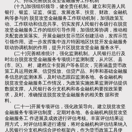
六、持续完善脱贫攻坚金融服务工作机制
(十九)加强组织领导，健全责任机制。建立和完善人民
银行、银监、证监、保监、发展改革、扶贫、财政、金融机
构等参与的 脱贫攻坚金融服务工作联动机制，加强政策互
动、工作联动和信息共享。切实发挥人民银行各级行在脱贫
攻坚金融服务工作的组织引导作用，加强统筹协调，推动相
关配套政策落实。开展金融扶贫示范区创建活动，发挥示范
引领作用。进一步发挥集中连片特困地区扶贫开发金融服务
联动协调机制的作用，提升片区脱贫攻坚金融 服务水平。
(二十)完善精准统计，强化监测机制。人民银行总行及
时出台脱贫攻坚金融服务专项统计监测制度，从片区、县
(市、区)、 村、建档立卡贫困户等各层次，完善涵盖货币政
策工具运用效果、信贷投放、信贷产品、利率和基础金融服
务信息的监测体系，及时动态跟踪监测各地、各金融机构
脱贫攻坚金融服务工作情况，为政策实施效果监测评估提供
数据支撑。人民银行各分支机构和各金融机构要按政策要
求，及时、准确报送脱贫攻坚金融服务的相关数 据和资
料。
(二十一)开展专项评估，强化政策导向。建立脱贫攻坚
金融服务专项评估制度，定期对各地、各金融机构脱贫攻坚
金融服务工 作进展及成效进行评估考核。丰富评估结果运
用方式，对评估结果进行通报，将对金融机构评估结果纳入
人民银行分支机构综合评价框架内，作为货币政策工具使