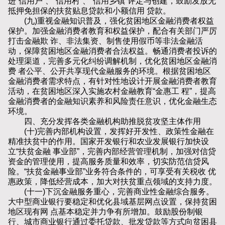
进“信用户”、“信用村”、“信用乡镇”评定与创建，鼓励发放无
抵押免担保的扶贫贴息贷款和小额信用 贷款。
(九)重视金融知识普及，强化贫困地区金融消费者权益
保护。加强金融消费者教育和权益保护，配合有关部门严厉
打击金融欺 诈、非法集资、制售使用假币等非法金融活
动，保障贫困地区金融消费者合法权益。畅通消费者投诉的
处理渠道，完善多元化纠纷调解机制，优化贫困地区金融消
费 者公平、公开共享现代金融服务的环境。根据贫困地区
金融消费者需求特点，有针对性地设计开展金融消费者教育
活动，在贫困地区深入实施农村金融教育“金惠工 程”，提高
金融消费者的金融知识素养和风险责任意识，优化金融生态
环境。
四、充分发挥各类金融机构助推脱贫攻坚主体作用
(十)完善内部机构设置，发挥好开发性、政策性金融在
精准扶贫中的作用。国家开发银行和农业发展银行加快设
立“扶贫金融 事业部”，完善内部经营管理机制，加强对信贷
资金的管理使用，提高服务质量和效率，切实防范信贷风
险。“扶贫金融事业部”业务符合条件的，可享受有关税收 优
惠政策，降低经营成本，加大对扶贫重点领域的支持力度。
(十一)下沉金融服务重心，完善商业性金融综合服务。
大中型商业银行要稳定和优化县域基层网点设置，保持贫困
地区现有网 点基本稳定并力争有所增加。鼓励股份制银
行、城市商业银行通过委托贷款、批发贷款等方式向贫困县