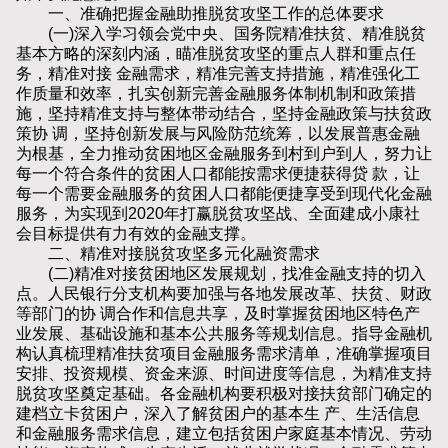
一、准确把握金融助推脱贫攻坚工作的总体要求
(一)深入学习领会党中央、国务院精准扶贫、精准脱贫
基本方略的深刻内涵，瞄准脱贫攻坚的重点人群和重点任
务，精准对接 金融需求，精准完善支持措施，精准强化工
作质量和效率，扎实创新完善金融服务体制机制和政策措
施，坚持精准支持与整体带动结合，坚持金融政策与扶贫政
策协 调，坚持创新发展与风险防范统筹，以发展普惠金融
为根基，全力推动贫困地区金融服务到村到户到人，努力让
每一个符合条件的贫困人口都能按需求便捷获得贷 款，让
每一个需要金融服务的贫困人口都能便捷享受到现代化金融
服务，为实现到2020年打赢脱贫攻坚战、全面建成小康社
会目标提供有力有效的金融支撑。
二、精准对接脱贫攻坚多元化融资需求
(二)精准对接贫困地区发展规划，找准金融支持的切入
点。人民银行分支机构要加强与各地发展改革、扶贫、财政
等部门的协 调合作和信息共享，及时掌握贫困地区特色产
业发展、基础设施和基本公共服务等规划信息。指导金融机
构认真梳理精准扶贫项目金融服务需求清单，准确掌握项目
安排、投资规模、资金来源、时间进度等信息，为精准支持
脱贫攻坚奠定基础。各金融机构要积极对接扶贫部门确定的
建档立卡贫困户，深入了解贫困户的基本生 产、生活信息
和金融服务需求信息，建立包括贫困户家庭基本情况、劳动