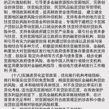
的正向激励机制，引导更多金融资源投向贫困地区。完善创
业担保贷款、扶贫贴息贷款、民贸民品贴息贷款等管理机
制，增强政策精准度，提高财政资金使用效益。 建立健全
贫困地区融资风险分担和补偿机制，支持有条件的地方设立
扶贫贷款风险补偿基金和担保基金，专项用于建档立卡贫困
户贷款以及带动贫困人口就业的各类 扶贫经济组织贷款风
险补偿。支持各级政府建立扶贫产业基金，吸引社会资本参
与扶贫。支持贫困地区设立政府出资的融资担保机构，鼓励
和引导有实力的融资担保 机构通过联合担保以及担保与保
险相结合等多种方式，积极提供精准扶贫融资担保。金融机
构要加大对贫困地区发行地方政府债券置换存量债务的支持
力度，鼓励采 取定向承销等方式参与债务置换，稳步化解
贫困地区政府债务风险。各地中国人民银行省级分支机构、
银监局要加强对金融机构指导，推动地方债承销发行工作顺
利 开展。
(十八)实施差异化监管政策，优化银行机构考核指标。
推行和落实信贷尽职免责制度，根据贫困地区金融机构贷款
的风险、成 本和核销等具体情况，对不良贷款比率实行差
异化考核, 适当提高贫困地区不良贷款容忍度。在有效保护
股东利益的前提下，提高金融机构呆坏账核销效率。在计
算资本充足率时，对贫困地区符合政策规定的涉农和小微企
业贷款适用相对较低的风险权重。