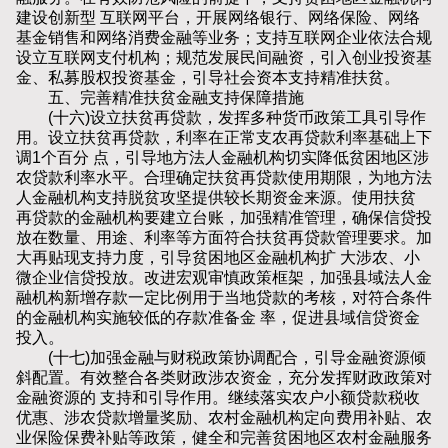
建设创新型 互联网平台，开展网络银行、网络保险、网络
基金销售和网络消费金融等业务；支持互联网企业依法合规
设立互联网支付机构；规范发展民间融资，引入创业投资基
金、私募股权投资基金，引导社会资本支持精准扶贫。
五、完善精准扶贫金融支持保障措施
(十六)设立扶贫再贷款，发挥多种货币政策工具引导作
用。设立扶贫再贷款，利率在正常支农再贷款利率基础上下
调1个百分 点，引导地方法人金融机构切实降低贫困地区涉
农贷款利率水平。合理确定扶贫再贷款使用期限，为地方法
人金融机构支持脱贫攻坚提供较长期资金来源。使用扶贫
再贷款的金融机构要建立台账，加强精准管理，确保信贷投
放在数量、用途、利率等方面符合扶贫再贷款管理要求。加
大再贴现支持力度，引导贫困地区金融机构扩 大涉农、小
微企业信贷投放。改进宏观审慎政策框架，加强县域法人金
融机构新增存款一定比例用于当地贷款的考核，对符合条件
的金融机构实施较低的存款准备金 率，促进县域信贷资金
投入。
(十七)加强金融与财税政策协调配合，引导金融资源倾
斜配置。有效整合各类财政涉农资金，充分发挥财政政策对
金融资源的 支持和引导作用。继续落实农户小额贷款税收
优惠、涉农贷款增量奖励、农村金融机构定向费用补贴、农
业保险保费补贴等政策，健全和完善贫困地区农村金融服务