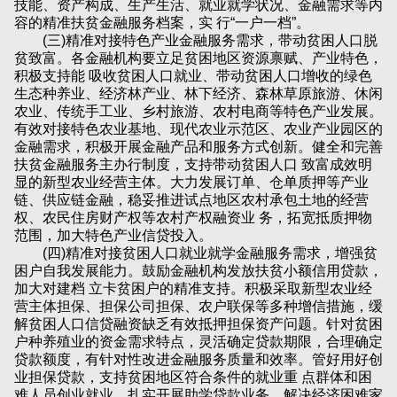
技能、资产构成、生产生活、就业就学状况、金融需求等内
容的精准扶贫金融服务档案，实 行“一户一档”。
(三)精准对接特色产业金融服务需求，带动贫困人口脱
贫致富。各金融机构要立足贫困地区资源禀赋、产业特色，
积极支持能 吸收贫困人口就业、带动贫困人口增收的绿色
生态种养业、经济林产业、林下经济、森林草原旅游、休闲
农业、传统手工业、乡村旅游、农村电商等特色产业发展。
有效对接特色农业基地、现代农业示范区、农业产业园区的
金融需求，积极开展金融产品和服务方式创新。健全和完善
扶贫金融服务主办行制度，支持带动贫困人口 致富成效明
显的新型农业经营主体。大力发展订单、仓单质押等产业
链、供应链金融，稳妥推进试点地区农村承包土地的经营
权、农民住房财产权等农村产权融资业 务，拓宽抵质押物
范围，加大特色产业信贷投入。
(四)精准对接贫困人口就业就学金融服务需求，增强贫
困户自我发展能力。鼓励金融机构发放扶贫小额信用贷款，
加大对建档 立卡贫困户的精准支持。积极采取新型农业经
营主体担保、担保公司担保、农户联保等多种增信措施，缓
解贫困人口信贷融资缺乏有效抵押担保资产问题。针对贫困
户种养殖业的资金需求特点，灵活确定贷款期限，合理确定
贷款额度，有针对性改进金融服务质量和效率。管好用好创
业担保贷款，支持贫困地区符合条件的就业重 点群体和困
难人员创业就业。扎实开展助学贷款业务，解决经济困难家