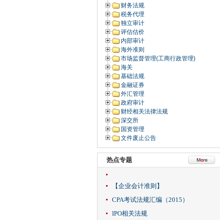
财务法规
税务代理
独立审计
评估估价
内部审计
海外准则
市场监督管理(工商行政管理)
海关
基础法规
金融证券
外汇管理
政府审计
财经相关法律法规
深交所
国资管理
文件废止公告
热点专题
【企业会计准则】
CPA考试法规汇编（2015）
IPO相关法规