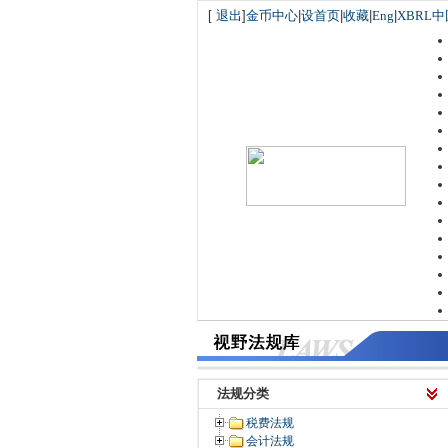
[
退出
]
金币中心
|
设首页
|
收藏
|
Eng
|
XBRL中
法规分类
税费法规
会计法规