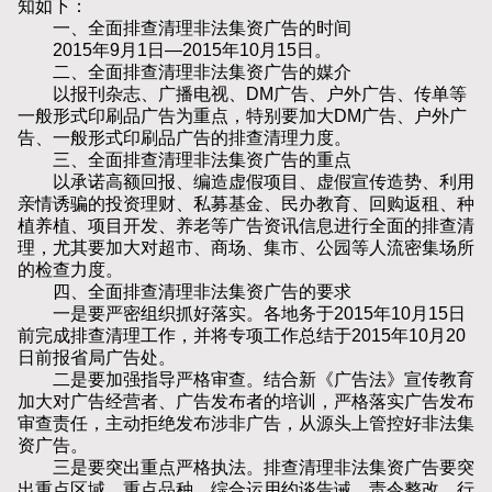
知如下：
一、全面排查清理非法集资广告的时间
2015年9月1日—2015年10月15日。
二、全面排查清理非法集资广告的媒介
以报刊杂志、广播电视、DM广告、户外广告、传单等
一般形式印刷品广告为重点，特别要加大DM广告、户外广
告、一般形式印刷品广告的排查清理力度。
三、全面排查清理非法集资广告的重点
以承诺高额回报、编造虚假项目、虚假宣传造势、利用
亲情诱骗的投资理财、私募基金、民办教育、回购返租、种
植养植、项目开发、养老等广告资讯信息进行全面的排查清
理，尤其要加大对超市、商场、集市、公园等人流密集场所
的检查力度。
四、全面排查清理非法集资广告的要求
一是要严密组织抓好落实。各地务于2015年10月15日
前完成排查清理工作，并将专项工作总结于2015年10月20
日前报省局广告处。
二是要加强指导严格审查。结合新《广告法》宣传教育
加大对广告经营者、广告发布者的培训，严格落实广告发布
审查责任，主动拒绝发布涉非广告，从源头上管控好非法集
资广告。
三是要突出重点严格执法。排查清理非法集资广告要突
出重点区域、重点品种，综合运用约谈告诫、责令整改、行