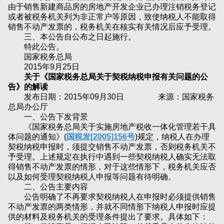
由于销售新建商品房的房地产开发企业已办理注销税务登记
或者被税务机关列为非正常户等原因，致使纳税人不能取得
销售不动产发票的，税务机关在核实有关情况后应予受理。
三、本公告自公布之日起施行。
特此公告。
国家税务总局
2015年9月25日
关于《国家税务总局关于契税纳税申报有关问题的公
告》的解读
发布日期：2015年09月30日 来源：国家税务
总局办公厅
一、公告下发背景
《国家税务总局关于实施房地产税收一体化管理若干具
体问题的通知》(
国税发[2005]156号
)规定，纳税人在办理
契税纳税申报时，须提交销售不动产发票，否则税务机关不
予受理。上述规定在执行中遇到一些契税纳税人确实无法取
得销售不动产发票的情形，对于这些情形下，税务机关应否
以及如何受理契税纳税人申报等问题有待明确。
二、公告主要内容
公告明确了不再要求契税纳税人在申报时必须提供销售
不动产发票的两类情形，并就不同情形下纳税人申报时应提
供的材料及税务机关的受理条件提出了要求。具体如下：