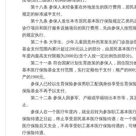
按省(部)三级医疗机构的标准执行。
第十八条 参保人未经备案在外地发生的医疗费用，居民
规定的标准减半支付。
第十九条 参保人发生本市居民基本医疗保险规定乙类药
诊疗项目和医疗服务设施项目的医疗费用，先由参保人按照
的规定执行。
第二十条 大学生、少年儿童因意外伤害发生的门诊急诊
基金支付范围内累计超过200元以上的部分，由居民基本医疗
年度内最高支付限额为2000元(含个人按一定比例负担部分)。
第二十一条 符合国家计划生育政策的参保人，因住院分
基本医疗保险基金支付范围，实行定额包干支付：顺产的800元
产的1900元。
参保人已经以生育保险参保男职工配偶身份享受生育保险
保险基金不再予以支付。
第二十二条 参保人因参军、户籍或学籍转出本市等，其
止。
参保人在一个医疗年度内，就业后转为参加职工基本医疗
保险待遇之日起，终止享受居民基本医疗保险待遇；在一个
医疗保险后又失业，不再享受职工基本医疗保险待遇的，可
疗保险待遇。