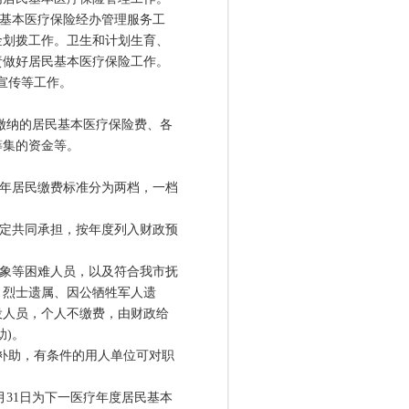
民基本医疗保险经办管理服务工
金划拨工作。卫生和计划生育、
责做好居民基本医疗保险工作。
策宣传等工作。
缴纳的居民基本医疗保险费、各
筹集的资金等。
成年居民缴费标准分为两档，一档
。
定共同承担，按年度列入财政预
象等困难人员，以及符合我市抚
、烈士遗属、因公牺牲军人遗
役人员，个人不缴费，由财政给
助)。
补助，有条件的用人单位可对职
月31日为下一医疗年度居民基本