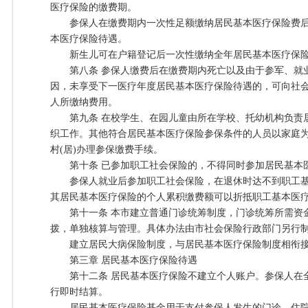
医疗保险的缴费期。
参保人在缴费期内一次性足额缴纳居民基本医疗保险费后
本医疗保险待遇。
新生儿可在户籍登记后一次性缴纳全年居民基本医疗保
第八条 参保人缴费后在缴费期内死亡以及由于参军、就
因，未享受下一医疗年度居民基本医疗保险待遇的，可向社
人所缴纳费用。
第九条 在校学生、在园儿童由所在学校、托幼机构负责
织工作。其他符合居民基本医疗保险参保条件的人员以家庭为
村(居)办理参保缴费手续。
第十条 已参加职工社会保险的，不得同时参加居民基本
参保人就业后参加职工社会保险，在退休时达不到职工基
其居民基本医疗保险的个人累积缴费额可以折抵职工基本医
第十一条 本市建立普通门诊统筹制度，门诊统筹所需资
拨，单独核算与管理。具体办法由市社会保险行政部门另行
建立居民大病保险制度，与居民基本医疗保险制度相衔
第三章 居民基本医疗保险待遇
第十二条 居民基本医疗保险不建立个人账户。参保人在
行即时结算。
居民基本医疗保险基金用于支付参保人发生的门诊、住院