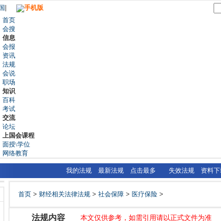
国
|
手机版
首页
会搜
信息
会报
资讯
法规
会说
职场
知识
百科
考试
交流
论坛
上国会课程
面授\学位
网络教育
我的法规
最新法规
点击最多
失效法规
资料下
首页
>
财经相关法律法规
>
社会保障
>
医疗保险
>
法规内容
本文仅供参考，如需引用请以正式文件为准