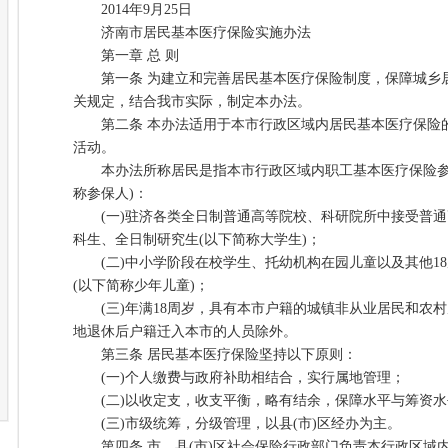
2014年9月25日
济南市居民基本医疗保险实施办法
第一章 总 则
第一条 为建立和完善居民基本医疗保险制度，保障城乡
关规定，结合我市实际，制定本办法。
第二条 本办法适用于本市行政区域内居民基本医疗保险
活动。
本办法所称居民是指本市行政区域内职工基本医疗保险参
称参保人)：
(一)驻济各类全日制普通高等院校、科研院所中接受普通
科生、全日制研究生(以下简称大学生)；
(二)中小学阶段在校学生、托幼机构在园儿童以及其他1
(以下简称少年儿童)；
(三)年满18周岁，具有本市户籍的城镇非从业居民和农村
地退休后户籍迁入本市的人员除外。
第三条 居民基本医疗保险坚持以下原则：
(一)个人缴费与政府补助相结合，实行属地管理；
(二)以收定支，收支平衡，略有结余，保障水平与筹资水
(三)市级统筹，分级管理，以县(市)区经办为主。
第四条 市、县(市)区社会保险行政部门负责本行政区域