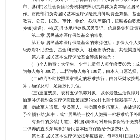
市、县(市)区社会保险经办机构依照职责具体负责本辖区居
作。财政部门负责居民基本医疗保险政府补助资金筹集、基
教育、公安、民政、审计、物价、残联等部门，按照各自职
乡镇(街道)、村(居)具体承担参保居民登记、信息采集和政
第二章 居民基本医疗保险基金的筹集
第五条 居民基本医疗保险基金的来源包括：参保人个人
级政府补助资金、基金利息收入、社会捐助资金、其他渠道
第六条 居民基本医疗保险基金筹集标准为：
(一)个人缴费：大学生、少年儿童每人每年缴费80元；
为每人每年300元，二档为每人每年100元，由本人自愿选择
(二)政府补助按照国家规定的标准执行，由各级财政按规
算，确保及时、足额拨付到位。
(三)重度残疾、农村五保供养对象、城乡最低生活保障对
恤定补优抚对象医疗保障政策规定的农村七至十级残疾军人
属、病故军人遗属、复员军人、带病回乡退伍军人、参战退
予全额补助(其中，成年居民统一按个人缴费一档标准给予补
有条件的乡镇(街道)、村(居)集体可对居民参保给予缴费
工供养的直系亲属参加居民基本医疗保险给予缴费补助。
第七条 居民基本医疗保险按年度缴费。每年9月1日至12