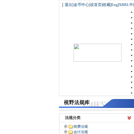
[
退出
]
金币中心
|
设首页
|
收藏
|
Eng
|
XBRL中
法规分类
税费法规
会计法规