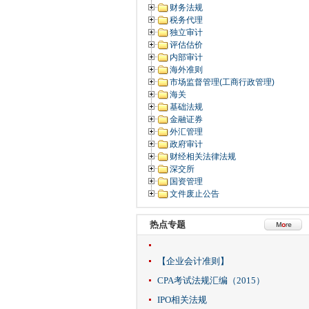
财务法规
税务代理
独立审计
评估估价
内部审计
海外准则
市场监督管理(工商行政管理)
海关
基础法规
金融证券
外汇管理
政府审计
财经相关法律法规
深交所
国资管理
文件废止公告
热点专题
【企业会计准则】
CPA考试法规汇编（2015）
IPO相关法规