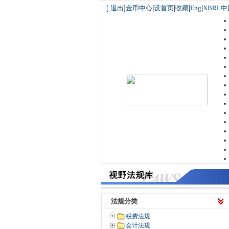
[
退出
]
金币中心
|
设首页
|
收藏
|
Eng
|
XBRL中
法规分类
税费法规
会计法规