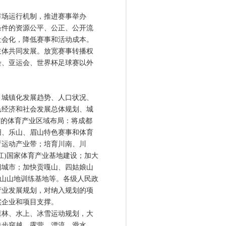
场运行机制，推进赛事举办
条件的资源公平、公正、公开流
社会化，降低赛事和活动成本。
主体共同发展。放宽赛事转播权
会、亚运会、世界杯足球赛以外
城镇化发展趋势、人口状况、
民经济和社会发展总体规划、城
”的体育产业区域布局：将成都
阳、乐山、眉山特色赛事和体育
育运动产业带；培育川南、川
江)国家体育产业基地建设；加大
闲城市；加快贡嘎山、四姑娘山
雾山山地训练基地等。各级人民政
产业发展规划，对纳入规划的项
实企业和项目支撑。
林、水上、冰雪运动规划，大
徒步穿越、露营、漂流、滑水、