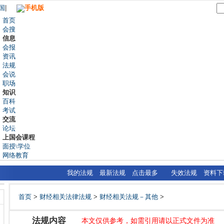
国
|
手机版
首页
会搜
信息
会报
资讯
法规
会说
职场
知识
百科
考试
交流
论坛
上国会课程
面授\学位
网络教育
我的法规
最新法规
点击最多
失效法规
资料下
首页
>
财经相关法律法规
>
财经相关法规－其他
>
法规内容
本文仅供参考，如需引用请以正式文件为准