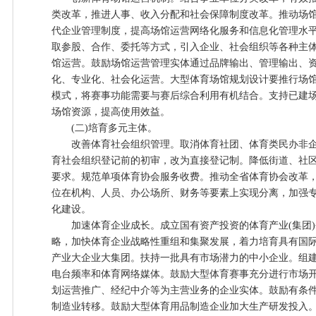
类改革，推进人事、收入分配和社会保障制度改革。推动场
代企业管理制度，提高场馆运营网络化服务和信息化管理水
取参股、合作、委托等方式，引入企业、社会组织等各种主
馆运营。鼓励场馆运营管理实体通过品牌输出、管理输出、
化、专业化、社会化运营。大型体育场馆规划设计要推行场
模式，将赛事功能需要与赛后综合利用有机结合。支持已建
场馆资源，提高使用效益。
(二)培育多元主体。
改善体育社会组织管理。取消体育社团、体育类民办非企
育社会组织登记前的初审，改为直接登记制。降低街道、社
要求。规范单项体育协会服务收费。推动全省体育协会改革
位在机构、人员、办公场所、财务等要素上实现分离，加强
化建设。
加速体育企业成长。成立国有资产投资的体育产业(集团)
略，加快体育企业战略性重组和集聚发展，着力培育具有国
产业大企业大集团。扶持一批具有市场潜力的中小企业。组
电台频率和体育网络媒体。鼓励大型体育赛事充分进行市场
划运营推广、经纪中介等为主营业务的企业实体。鼓励有条
制造业转移。鼓励大型体育用品制造企业加大生产研发投入