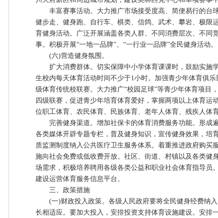
丰富赛事活动。大力推广市场接受度高、简便易行的台球
健步走、健身跑、自行车、棋类、信鸽、武术、攀岩、极限
育健身活动。广泛开展涵盖各类人群、不同消费层次、不同
事。积极开展“一地一品牌”、“一行业一品牌”全民健身活动。
(六)营造健身氛围。
扩大消费群体。切实保障中小学体育课课时，鼓励实施学
生校内每天体育活动时间不少于1小时。加强青少年体育俱乐
级体育传统校联赛。大力推广“校园足球”等青少年体育项目
四级联赛，促进青少年培育体育爱好，掌握两项以上体育运
位职工体育、农民体育、民族体育、老年人体育、残疾人体
完善健身渠道。增加社保卡的体育消费服务功能。形成遍
各类媒体开辟专题专栏，普及健身知识，宣传健身效果，培
质监测制度纳入公共医疗卫生服务体系。着重推进政府购买
施向社会免费或低收费开放。社区、街道、村镇以及各类健
场需求，积极培养聘用各级各类公益和职业社会体育指导员
建设运营体育服务信息平台。
三、政策措施
(一)财政投入政策。各级人民政府要将全民健身经费纳入
长相适应。要加大投入，安排投资支持体育设施建设。安排