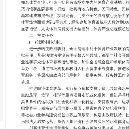
知名体育企业，打造一批具有市场竞争力的体育产业基地，
范场馆和品牌赛事，打造一批具有地方特色、民间特色、民
基本建成布局合理、功能完善、门类齐全的具有核心竞争力
体育场地面积达到2平方米，经常参加体育锻炼的人数达到30
显著增强，人均体育消费支出大幅提升，体育产业总规模超过1
二、主要任务
(一)创新体制机制。
进一步转变政府职能。全面清理不利于体育产业发展的有
批事项，凡是法律法规没有明令禁入的领域，都要向社会开
业性和群众性体育赛事活动审批。加快全省综合性和单项体
举办目录，通过市场机制积极引入社会资本承办赛事。推进
育服务，将原来由政府部门承担的一批事务性、服务性工作
承担。
推进职业体育改革。实行多点多极支撑，多元共建高水平
鼓励足球、篮球、排球等重点项目走职业化道路。促进乒乓
具备条件的运动项目社会化和职业化转型。支持教练员、运
职业赛事，积极参与国内职业联盟，探索创办全省职业联赛
等社会力量参与建设或创办职业俱乐部。构建由政府扶持、
乐部法人独立运营、符合四川经济社会发展实际的职业体育
创新体育场馆运营机制。结合事业单位分类改革，有效推