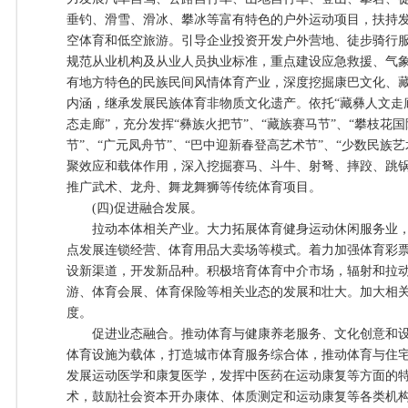
垂钓、滑雪、滑冰、攀冰等富有特色的户外运动项目，扶持
空体育和低空旅游。引导企业投资开发户外营地、徒步骑行
规范从业机构及从业人员执业标准，重点建设应急救援、气
有地方特色的民族民间风情体育产业，深度挖掘康巴文化、
内涵，继承发展民族体育非物质文化遗产。依托“藏彝人文走廊
态走廊”，充分发挥“彝族火把节”、“藏族赛马节”、“攀枝花
节”、“广元凤舟节”、“巴中迎新春登高艺术节”、“少数民族
聚效应和载体作用，深入挖掘赛马、斗牛、射弩、摔跤、跳
推广武术、龙舟、舞龙舞狮等传统体育项目。
(四)促进融合发展。
拉动本体相关产业。大力拓展体育健身运动休闲服务业，
点发展连锁经营、体育用品大卖场等模式。着力加强体育彩
设新渠道，开发新品种。积极培育体育中介市场，辐射和拉
游、体育会展、体育保险等相关业态的发展和壮大。加大相
度。
促进业态融合。推动体育与健康养老服务、文化创意和设
体育设施为载体，打造城市体育服务综合体，推动体育与住
发展运动医学和康复医学，发挥中医药在运动康复等方面的
术，鼓励社会资本开办康体、体质测定和运动康复等各类机