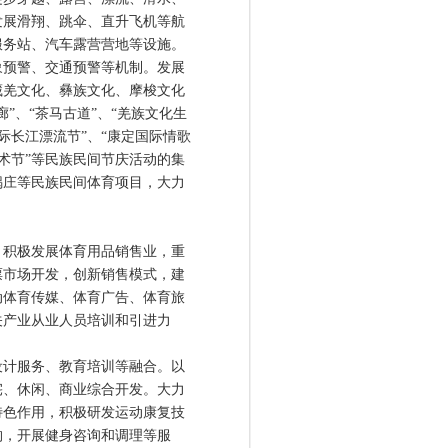
发展滑翔、跳伞、直升飞机等航
服务站、汽车露营营地等设施。
象预警、交通预警等机制。发展
藏羌文化、彝族文化、摩梭文化
”、“茶马古道”、“羌族文化生
国际长江漂流节”、“康定国际情歌
艺术节”等民族民间节庆活动的集
锅庄等民族民间体育项目，大力
积极发展体育用品销售业，重
票市场开发，创新销售模式，建
动体育传媒、体育广告、体育旅
关产业从业人员培训和引进力
计服务、教育培训等融合。以
宅、休闲、商业综合开发。大力
特色作用，积极研发运动康复技
构，开展健身咨询和调理等服