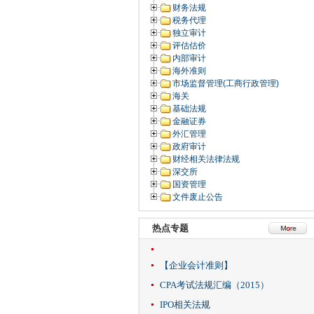
财务法规
税务代理
独立审计
评估估价
内部审计
海外准则
市场监督管理(工商行政管理)
海关
基础法规
金融证券
外汇管理
政府审计
财经相关法律法规
深交所
国资管理
文件废止公告
热点专题
【企业会计准则】
CPA考试法规汇编（2015）
IPO相关法规