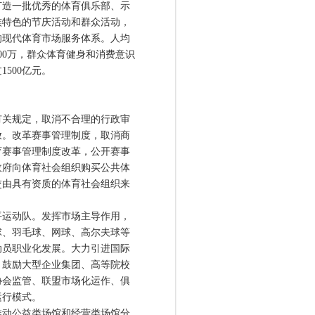
打造一批优秀的体育俱乐部、示
族特色的节庆活动和群众活动，
的现代体育市场服务体系。人均
00万，群众体育健身和消费意识
500亿元。
关规定，取消不合理的行政审
放。改革赛事管理制度，取消商
育赛事管理制度改革，公开赛事
政府向体育社会组织购买公共体
交由具有资质的体育社会组织来
运动队。发挥市场主导作用，
球、羽毛球、网球、高尔夫球等
动员职业化发展。大力引进国际
。鼓励大型企业集团、高等院校
协会监管、联盟市场化运作、俱
运行模式。
动公益类场馆和经营类场馆分