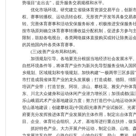
势项目“走出去”，提升服务交易规模和水平。
优化市场环境。研究建立省级体育资源交易平台，创新市
权、赛事转播权、运动员转会权、无形资产开发等具备交易
转。完善体育赛事和活动安保服务标准，积极推进安保服务
按市场原则确立体育赛事转播收益分配机制，促进多方参与
限制，鼓励各电视台、各类网络媒体直接购买或转让除奥运
的其他国内外各类体育赛事。
(三)改善产业布局和结构。
加强规划引导。各地要充分根据当地经济社会发展水平、
自然环境条件等，将体育产业作为新兴先导型服务业纳入国
乡规划、区域规划和专项规划。加快构建“一极两带三区多园
市打造成我省体育产业的龙头发展极；打造成都、德阳、绵
培训产业带；打造甘孜、阿坝、凉山、攀枝花、雅安户外体
东、川北大众健身和运动休闲产业潜力增长区；加强成都(温
乐山峨眉武术产业基地建设力度；努力打造巴中山地运动休
登山基地建设；创建攀枝花(中国)阳光康养产业试验区、光
府要充分发挥推进体育产业发展的主体作用，制定出台体育
目、企业、体育社会组织、人才、基地等进行重点扶持，做
抓好特色产业。大力开展户外运动，制定公路、山地、森
力发展汽车自驾、公路自行车、山地自行车、登山、攀岩、