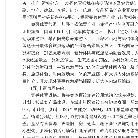
务，推广“运动处方”，发挥体育锻炼在疾病防治以及健康促
融、地产、建筑、交通、制造、信息、食品药品等企业开发
用“互联网+”等新兴科技平台，探索完善体育产业与各类相关
做强体育旅游。加强全省体育产业与旅游产业的交互融合
闲旅游圈、国道318(317)自驾车体育旅游带、长江上游水
运动旅游带、攀西阳光康养旅游区、四川藏区山地与民俗体
等适于开展体育旅游运动的产业融合聚集发展区。围绕国家“
旅游线路，加强竞赛表演、健身休闲与旅游活动融合发展，大
A级旅游景区、旅游度假区、生态旅游示范区、乡村旅游点
的体育旅游项目，丰富旅游产品中的体育运动休闲内涵，延
身、旅游体验、时尚运动为一体的产业链，扩大境内外游客
目推介，开发境外赛事旅游精品线路，扩大省内游客输出。
(五)丰富市场供给。
完善体育设施。将各类体育设施建设用地纳入城乡规划、
计划，按规划布局建设。在城市社区建设15分钟健身圈，新建
0%。市(州)、县(市、区)全民健身活动中心2020年覆盖率达到8
盖。街道(乡镇)、社区(行政村)体育健身设施2020年覆盖率达到7
盖。盘活存量资源，改造旧厂房、仓库、老旧商业设施等用
小型化、多样化的活动场馆和健身设施，政府以购买服务等
川天府新区和周边城市规划，建设奥林匹克中心和单项赛事