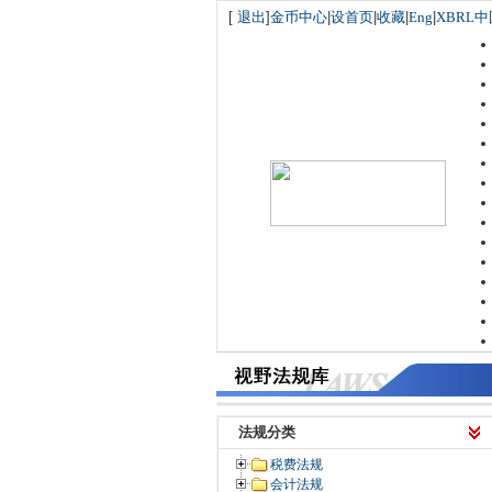
[
退出
]
金币中心
|
设首页
|
收藏
|
Eng
|
XBRL中
法规分类
税费法规
会计法规