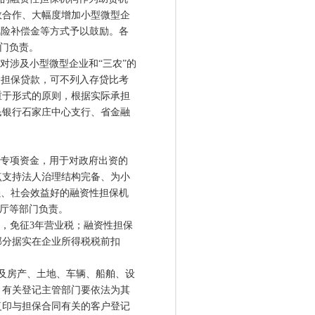
效合作、大幅度增加小型微型企
风险补偿金等方式予以鼓励。各
部门负责。
涉及小型微型企业和“三农”的
资担保贷款，可不列入存贷比考
重于形式的原则，根据实际承担
民银行石家庄中心支行、省金融
专项资金，用于对政府出资的
点支持法人治理结构完备、为小
强、社会效益好的融资性担保机
政厅等部门负责。
，免征3年营业税；融资性担保
部分据实在企业所得税税前扣
及房产、土地、车辆、船舶、设
，有关登记主管部门要依法为其
复印与担保合同有关的客户登记