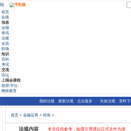
国
|
手机版
首页
会搜
信息
会报
资讯
法规
会说
职场
知识
百科
考试
交流
论坛
上国会课程
面授\学位
网络教育
我的法规
最新法规
点击最多
失效法规
资料下
首页
>
金融证券
>
担保
>
法规内容
本文仅供参考，如需引用请以正式文件为准