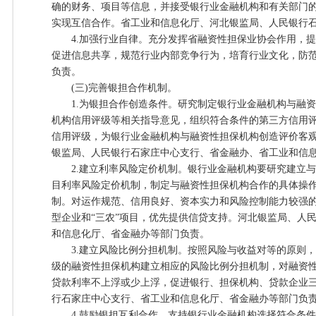
确的财务、项目等信息，并接受银行业金融机构和有关部门
实现互信合作。省工业和信息化厅、河北银监局、人民银行
4.加强行业自律。充分发挥省融资性担保业协会作用，提
促进信息共享，规范行业内部竞争行为，培育行业文化，防
负责。
(三)完善银担合作机制。
1.为银担合作创造条件。研究制定银行业金融机构与融资
机构信用评级等相关指导意见，组织符合条件的第三方信用
信用评级，为银行业金融机构与融资性担保机构创造评价客
银监局、人民银行石家庄中心支行、省金融办、省工业和信
2.建立利率风险定价机制。银行业金融机构要研究建立与
目利率风险定价机制，制定与融资性担保机构合作的具体操
制。对运作规范、信用良好、资本实力和风险控制能力较强
型企业和“三农”项目，优先提供信贷支持。河北银监局、人
和信息化厅、省金融办等部门负责。
3.建立风险比例分担机制。按照风险与收益对等的原则，
级的融资性担保机构建立相应的风险比例分担机制，对融资
贷款利率不上浮或少上浮，促进银行、担保机构、贷款企业
行石家庄中心支行、省工业和信息化厅、省金融办等部门负
4.鼓励银担互利合作。支持银行业金融机构选择符合条件