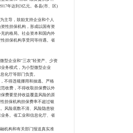
017年达到3亿元。各县(市、区)
为主导，鼓励支持企业和个人
融资性担保机构，形成以国有资
补充的格局。社会资本和国内外
资性担保机构享受同等待遇。省
型企业和“三农”轻资产、少资
和业务模式，为小型微型企业
信息化厅等部门负责。
，不得违规挪用和抽逃。严格
规范收费，不得收取担保费以外
担保费要坚持收益覆盖风险的原
资性担保机构担保费率不超过银
本。风险底数不清、风险隐患较
保业务。省工业和信息化厅、省
。
融机构和有关部门报送真实准