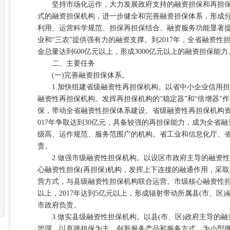
坚持市场化运作，大力发展政府支持的融资担保和再担保
式的融资担保机构，进一步健全和完善融资担保体系，形成
利用、运营科学规范、担保再担保结合、融资服务功能显著
业和“三农”提供强有力的融资支撑。到2017年，全省融资性
金总量达到600亿元以上，形成3000亿元以上的融资担保能力
二、主要任务
(一)完善融资担保体系。
1.加快组建省级融资性再担保机构。以省中小企业信用担
融资性再担保机构。发挥再担保机构的“稳定器”和“倍增器”
保，带动全省融资性担保体系建设。省级融资性再担保机构资本金
017年争取达到30亿元，具备较强的再担保能力，成为全省
级高、运作规范、服务范围广的机构。省工业和信息化厅、
责。
2.做强市级融资性担保机构。以设区市政府主导的融资性
心融资性担保(再担保)机构，发挥上下连接的融通作用，采
营方式，与县级融资性担保机构联合运营。市级核心融资性担保
以上，2017年达到5亿元以上，形成辐射带动所属县(市、区
市政府负责。
3.做实县级融资性担保机构。以县(市、区)政府主导的融
管理，以直接担保为主，创新服务产品和服务方式，为小型微