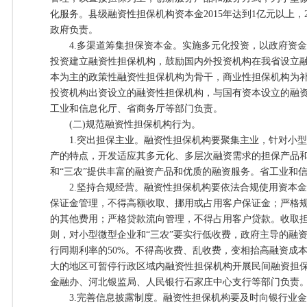
化服务。县级融资性担保机构资本金2015年达到1亿元以上，2
政府负责。
4.多渠道筹集担保资本金。实施多元化投资，以政府资金
投资建立融资性担保机构，鼓励国内外投资机构在我省设立
本为主的政策性融资性担保机构为骨干，商业性担保机构为
投资机构出资设立的融资性担保机构，与国有资本设立的融
工业和信息化厅、省商务厅等部门负责。
(二)规范融资性担保机构行为。
1.突出担保主业。融资性担保机构要聚集主业，针对小型微
产的特点，开发适应其多元化、多层次融资需求的担保产品
和“三农”提供丰富的融资产品和优质的融资服务。省工业和
2.坚持合规经营。融资性担保机构要依法合规使用资本金
保证金管理，不得高额收取、挪用或占用客户保证金；严格
的其他费用；严格贷款流向管理，不得占用客户贷款。收取
则，对小型微型企业和“三农”要实行低收费，政府主导的融
行同期利率的50%。不得高收费、乱收费，变相抬高融资成
大的地区可暂停行政区域内融资性担保机构开展民间融资担
金融办、河北银监局、人民银行石家庄中心支行等部门负责
3.完善信息披露制度。融资性担保机构要及时向银行业金