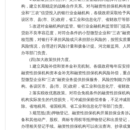
构，建立长期稳定的战略合作关系。对与融资性担保机构有
业和“三农”信贷投入的银行业金融机构，各级政府采取给予
设区市、县(市、区)政府，省工业和信息化厅、省财政厅等
5.改进对金融机构的监管。银行业金融机构监管部门提高对
贷款不良率容忍度，对符合条件的小型微型企业和“三农”融
核范围，对银行不承担风险或只承担部分风险的，按照实质
风险情况，合理进行风险计量和拨备计提。河北银监局、人
办等部门负责。
(四)加大政策扶持力度。
1.建立风险补偿和资本金补充机制。各级政府每年应安排
融资性担保机构资本金补充和融资性担保机构风险补偿，重
型微型企业和“三农”融资业务提供担保服务、风险控制能力
构。各设区市、县(市、区)政府，省工业和信息化厅、省财
2.落实税收优惠政策。对符合免税条件的融资性担保机构
机构实际发生的代偿损失，可冲减担保赔偿准备，不足冲减
除。省地税局、省国税局、省工业和信息化厅等部门负责。
3.规范抵(质)押物登记。融资性担保机构开展担保业务涉
备和其他动产、股权、商标专用权等抵押物登记和出质登记
办理相关登记手续。融资性担保机构可以依法查询、抄录或