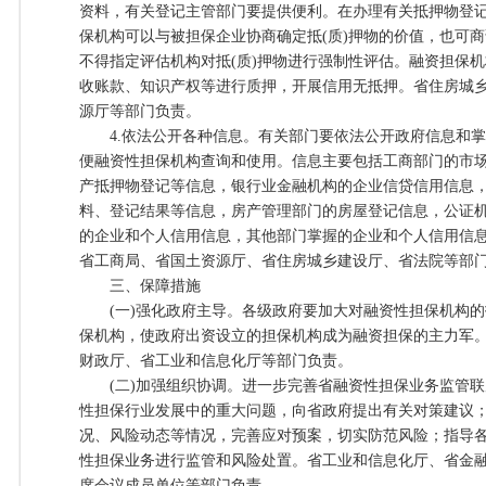
资料，有关登记主管部门要提供便利。在办理有关抵押物登
保机构可以与被担保企业协商确定抵(质)押物的价值，也可
不得指定评估机构对抵(质)押物进行强制性评估。融资担保
收账款、知识产权等进行质押，开展信用无抵押。省住房城
源厅等部门负责。
4.依法公开各种信息。有关部门要依法公开政府信息和掌
便融资性担保机构查询和使用。信息主要包括工商部门的市
产抵押物登记等信息，银行业金融机构的企业信贷信用信息
料、登记结果等信息，房产管理部门的房屋登记信息，公证
的企业和个人信用信息，其他部门掌握的企业和个人信用信
省工商局、省国土资源厅、省住房城乡建设厅、省法院等部
三、保障措施
(一)强化政府主导。各级政府要加大对融资性担保机构的
保机构，使政府出资设立的担保机构成为融资担保的主力军。
财政厅、省工业和信息化厅等部门负责。
(二)加强组织协调。进一步完善省融资性担保业务监管联
性担保行业发展中的重大问题，向省政府提出有关对策建议
况、风险动态等情况，完善应对预案，切实防范风险；指导各
性担保业务进行监管和风险处置。省工业和信息化厅、省金
席会议成员单位等部门负责。