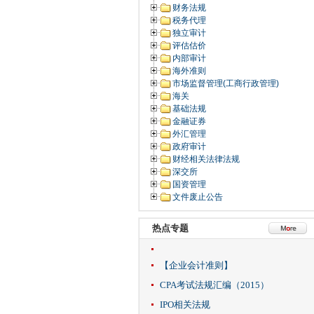
财务法规
税务代理
独立审计
评估估价
内部审计
海外准则
市场监督管理(工商行政管理)
海关
基础法规
金融证券
外汇管理
政府审计
财经相关法律法规
深交所
国资管理
文件废止公告
热点专题
【企业会计准则】
CPA考试法规汇编（2015）
IPO相关法规