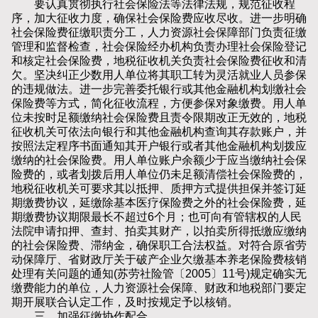
要认真贯彻执行社会保险法等法律法规，规范征收程
序，加大征收力度，确保社会保险费应收尽收。进一步明确
社会保险费征缴职责分工，人力资源社会保障部门负责征缴
管理和监督检查，社会保险经办机构负责办理社会保险登记
和核定社会保险费，地税征收机关负责社会保险费征收和清
欠。坚决纠正少数用人单位将其职工转为灵活就业人员参保
的违规做法。进一步完善委托银行或其他金融机构划缴社会
保险费等方式，简化征收流程，方便参保对象缴费。用人单
位未按时足额缴纳社会保险费且责令限期改正无效的，地税
征收机关可依法向银行和其他金融机构查询其存款账户，并
按照法定程序书面通知其开户银行或者其他金融机构划拨应
缴纳的社会保险费。用人单位账户余额少于应当缴纳社会保
险费的，或者划拨后用人单位仍未足额清偿社会保险费的，
地税征收机关可要求其以抵押、质押方式提供担保并签订延
期缴费协议，延缴除基本医疗保险费之外的社会保险费，延
期缴费协议期限最长不超过6个月；也可向有管辖权的人民
法院申请扣押、查封、拍卖其财产，以拍卖所得抵缴应缴纳
的社会保险费、滞纳金，确保职工合法权益。对符合原省劳
动保障厅、省财政厅关于破产企业欠缴基本养老保险费核销
处理有关问题的通知(苏劳社险管〔2005〕11号)规定确实无
缴费能力的单位，人力资源社会保障、财政和地税部门要定
期开展联合认定工作，及时按规定予以核销。
三、加强征缴协作配合