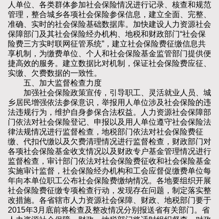
人单位、各类群体参加社会保险情况进行记录、核查和规范
管理，整合城乡各项社会保险参保信息，建立全面、完整、
准确、实时的社会保险基础数据库。加快建设人力资源社会
保障部门及其社会保险经办机构、地税和财政部门“社会保
险费三方实时联网征管系统”，建立社会保险费征缴信息共
享机制，为缴费单位、个人和社会保险基金监管部门提供便
捷高效的服务。建立数据比对机制，保证社会保险费应征、
实缴、欠费数据的一致性。
五、加大监督检查力度
加强社会保险政策宣传，引导职工、灵活就业人员、城
乡居民增强依法参保意识，举报用人单位涉及社会保险的违
法违规行为，维护自身参保合法权益。人力资源社会保障部
门依法对社会保险登记、申报以及用人单位遵守社会保险法
律法规情况进行监督检查，地税部门依法对社会保险费征
缴、代扣代缴以及欠费清理情况进行监督检查，财政部门对
各项社会保险基金收支情况以及财政专户基金管理情况进行
监督检查，审计部门依法对社会保险费征收和社会保险基金
实施审计监督，社会保险经办机构和工会应督促缴费单位每
年向本单位职工公布社会保险费缴纳情况。各地要组织开展
社会保险费征缴专项检查行动，发现存在问题，制定落实整
改措施。各省辖市人力资源社会保障、财政、地税部门要于
2015年3月底前将检查及整改情况分别报送省有关部门。省