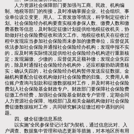
人力资源社会保障部门要加强与工商、民政、机构编
制、地税等部门的衔接，及时准确掌握企业、社会组织、事
业单位设立变更、用人、工资发放等情况，科学制定征收计
划。社会保险经办机构要查实核准参保人数、缴费人数和缴
费基数等信息，及时制定征缴计划提供给地税征收机关，协
助做好社会保险费征收和清欠工作。地税征收机关在征收过
程中发现应当参加社会保险而未参加的缴费单位，应督促其
依法参加社会保险并通报社会保险经办机构；发现申报不实
的，应及时将实际情况提供给社会保险经办机构进行重新核
定；发现漏缴、少缴的，应督促其足额补缴；发现企业失踪
的，除及时通报社会保险经办机构外，还应积极协助调查核
实；确认失踪的，社会保险经办机构暂停发送应征数据。金
融机构要配合征收机构做好社会保险费的归集、欠费用人单
位账户查询与划款和征缴数据核对工作，并及时将社会保险
费划入社会保险基金财政专户。财政部门要保障社会保险费
征缴工作经费，加强社会保险基金财政专户管理，定期会同
人力资源社会保障、地税部门及相关金融机构做好社会保险
费征缴数据核对工作，共同研究解决征缴过程中遇到的问
题。
四、健全征缴信息系统
以实施“全民参保登记计划”为契机，通过信息比对、入
户调查、数据集中管理和动态更新等措施，对本地区所有用