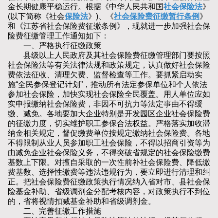
金长期健康平稳运行。根据《中华人民共和国
社会保险法
》
(以下简称《社会
保险法
》)、《
社会保险费征缴暂行条例
》
和《江苏省社会保险费征缴条例》，现就进一步加强社会保
险费征缴管理工作通知如下：
一、严格执行征缴政策
县级以上人民政府及其社会保险费征缴管理部门要按照
社会保险法等有关法律法规和政策规定，认真做好社会保险
费依法征收、清理欠费、监督检查等工作。要抓紧启动实
施“全民参保登记计划”，推动所有法定参保单位和个人依法
参加社会保险，加快实现社会保险全民覆盖。用人单位应如
实申报缴纳社会保险费，非因不可抗力等法定事由不得缓
缴、减免。各地要加大企业特别是开发园区企业社会保险费
的征缴力度，切实维护职工参保合法权益。严格落实加收滞
纳金相关规定，督促缴费单位按规定缴纳社会保险费。各地
不得限制从业人员参加职工社会保险，不得以招商引资等为
由减免企业社会保险义务，不得突破省规定的社会保险缴费
基数上下限。对擅自采取的一次性前补社会保险费、降低缴
费基数、选择性缴费等违法违规行为，要立即进行清理和纠
正。把社会保险费征缴政策执行情况纳入省对市、县社会保
险基金补助、省级调剂金分配考核内容，对政策执行不到位
的，省将视情扣减基金补助和省级调剂金。
二、完善征缴工作措施