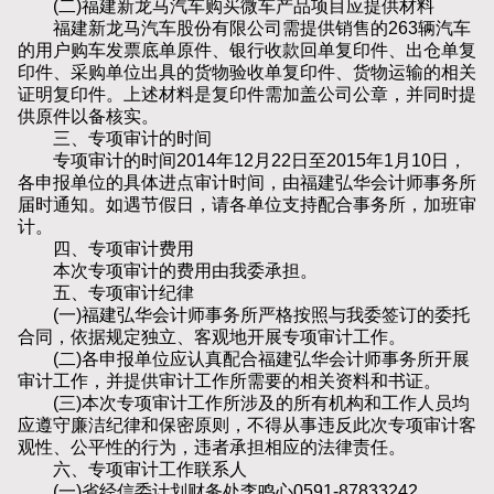
(二)福建新龙马汽车购买微车产品项目应提供材料
福建新龙马汽车股份有限公司需提供销售的263辆汽车
的用户购车发票底单原件、银行收款回单复印件、出仓单复
印件、采购单位出具的货物验收单复印件、货物运输的相关
证明复印件。上述材料是复印件需加盖公司公章，并同时提
供原件以备核实。
三、专项审计的时间
专项审计的时间2014年12月22日至2015年1月10日，
各申报单位的具体进点审计时间，由福建弘华会计师事务所
届时通知。如遇节假日，请各单位支持配合事务所，加班审
计。
四、专项审计费用
本次专项审计的费用由我委承担。
五、专项审计纪律
(一)福建弘华会计师事务所严格按照与我委签订的委托
合同，依据规定独立、客观地开展专项审计工作。
(二)各申报单位应认真配合福建弘华会计师事务所开展
审计工作，并提供审计工作所需要的相关资料和书证。
(三)本次专项审计工作所涉及的所有机构和工作人员均
应遵守廉洁纪律和保密原则，不得从事违反此次专项审计客
观性、公平性的行为，违者承担相应的法律责任。
六、专项审计工作联系人
(一)省经信委计划财务处李鸣心0591-87833242