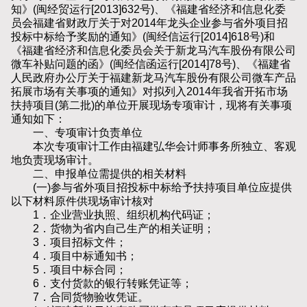
知》(闽经贸运行[2013]632号)、《福建省经济和信息化委
员会福建省财政厅关于对2014年龙头企业参与省外项目招
投标中标给予奖励的通知》(闽经信运行[2014]618号)和
《福建省经济和信息化委员会关于新龙马汽车股份有限公司
微车补贴问题的函》(闽经信函运行[2014]78号)、《福建省
人民政府办公厅关于福建新龙马汽车股份有限公司微车产品
拓展市场有关事项的通知》对拟列入2014年我省开拓市场
扶持项目(第二批)的单位开展现场专项审计，现将有关事项
通知如下：
一、专项审计负责单位
本次专项审计工作由福建弘华会计师事务所独立、客观
地负责现场审计。
二、申报单位需提供的相关材料
(一)参与省外项目招投标中标给予扶持项目单位应提供
以下材料原件供现场审计核对
1．企业营业执照、组织机构代码证；
2．货物为省内自己生产的相关证明；
3．项目招标文件；
4．项目中标通知书；
5．项目中标合同；
6．支付货款的银行转账凭证等；
7．合同货物验收凭证。