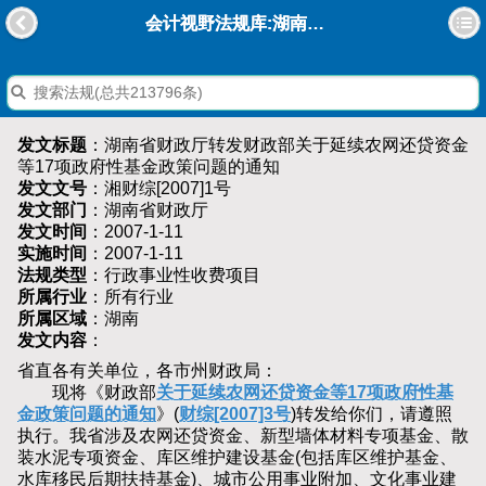
会计视野法规库:湖南省财政厅转发财政部关于延续农网还贷资金等17项政府性基金政策问题的通知
发文标题
：湖南省财政厅转发财政部关于延续农网还贷资金
等17项政府性基金政策问题的通知
发文文号
：湘财综[2007]1号
发文部门
：湖南省财政厅
发文时间
：2007-1-11
实施时间
：2007-1-11
法规类型
：行政事业性收费项目
所属行业
：所有行业
所属区域
：湖南
发文内容
：
省直各有关单位，各市州财政局：
现将《财政部
关于延续农网还贷资金等17项政府性基
金政策问题的通知
》(
财综[2007]3号
)转发给你们，请遵照
执行。我省涉及农网还贷资金、新型墙体材料专项基金、散
装水泥专项资金、库区维护建设基金(包括库区维护基金、
水库移民后期扶持基金)、城市公用事业附加、文化事业建