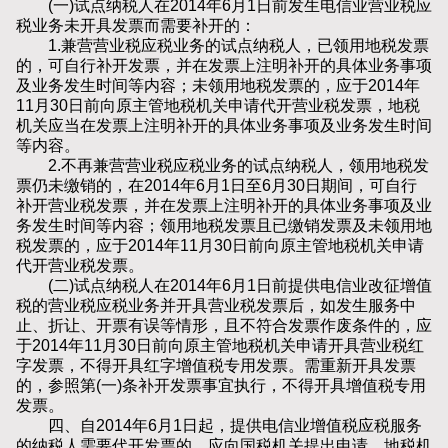
(一)试点纳税人在2014年6月1日前发生电信业营业税应
税业务未开具发票而需要补开的：
1.兼营营业税应税业务的试点纳税人，已领用地税发票
的，可自行补开发票，并在发票上注明补开的具体业务事项
及业务发生时间等内容；未领用地税发票的，应于2014年
11月30日前向原主管地税机关申请代开营业税发票，地税
机关应当在发票上注明补开的具体业务事项及业务发生时间
等内容。
2.不再兼营营业税应税业务的试点纳税人，领用地税发
票仍未缴销的，在2014年6月1日至6月30日期间，可自行
补开营业税发票，并在发票上注明补开的具体业务事项及业
务发生时间等内容；领用地税发票且已缴销发票及未领用地
税发票的，应于2014年11月30日前向原主管地税机关申请
代开营业税发票。
(二)试点纳税人在2014年6月1日前提供电信业改征增值
税的营业税应税业务并开具营业税发票后，如发生服务中
止、折让、开票有误等情形，且不符合发票作废条件的，应
于2014年11月30日前向原主管地税机关申请开具营业税红
字发票，不得开具红字增值税专用发票。需重新开具发票
的，参照第(一)条补开发票事宜执行，不得开具增值税专用
发票。
四、自2014年6月1日起，提供电信业增值税应税服务
的纳税人需要代开发票的，应向国税机关提出申请，地税机