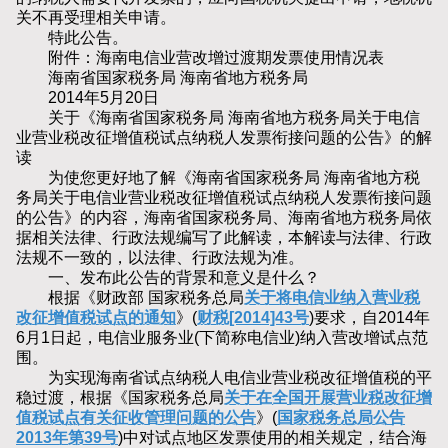
关不再受理相关申请。
特此公告。
附件：海南电信业营改增过渡期发票使用情况表
海南省国家税务局 海南省地方税务局
2014年5月20日
关于《海南省国家税务局 海南省地方税务局关于电信
业营业税改征增值税试点纳税人发票衔接问题的公告》的解
读
为使您更好地了解《海南省国家税务局 海南省地方税
务局关于电信业营业税改征增值税试点纳税人发票衔接问题
的公告》的内容，海南省国家税务局、海南省地方税务局依
据相关法律、行政法规编写了此解读，本解读与法律、行政
法规不一致的，以法律、行政法规为准。
一、发布此公告的背景和意义是什么？
根据《财政部 国家税务总局
关于将电信业纳入营业税
改征增值税试点的通知
》(
财税[2014]43号
)要求，自2014年
6月1日起，电信业服务业(下简称电信业)纳入营改增试点范
围。
为实现海南省试点纳税人电信业营业税改征增值税的平
稳过渡，根据《国家税务总局
关于在全国开展营业税改征增
值税试点有关征收管理问题的公告
》(
国家税务总局公告
2013年第39号
)中对试点地区发票使用的相关规定，结合海