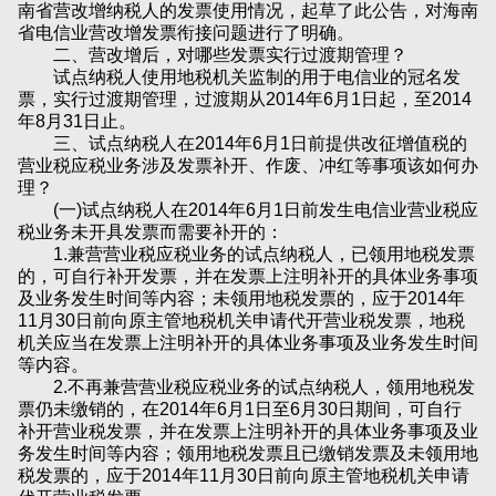
南省营改增纳税人的发票使用情况，起草了此公告，对海南
省电信业营改增发票衔接问题进行了明确。
二、营改增后，对哪些发票实行过渡期管理？
试点纳税人使用地税机关监制的用于电信业的冠名发
票，实行过渡期管理，过渡期从2014年6月1日起，至2014
年8月31日止。
三、试点纳税人在2014年6月1日前提供改征增值税的
营业税应税业务涉及发票补开、作废、冲红等事项该如何办
理？
(一)试点纳税人在2014年6月1日前发生电信业营业税应
税业务未开具发票而需要补开的：
1.兼营营业税应税业务的试点纳税人，已领用地税发票
的，可自行补开发票，并在发票上注明补开的具体业务事项
及业务发生时间等内容；未领用地税发票的，应于2014年
11月30日前向原主管地税机关申请代开营业税发票，地税
机关应当在发票上注明补开的具体业务事项及业务发生时间
等内容。
2.不再兼营营业税应税业务的试点纳税人，领用地税发
票仍未缴销的，在2014年6月1日至6月30日期间，可自行
补开营业税发票，并在发票上注明补开的具体业务事项及业
务发生时间等内容；领用地税发票且已缴销发票及未领用地
税发票的，应于2014年11月30日前向原主管地税机关申请