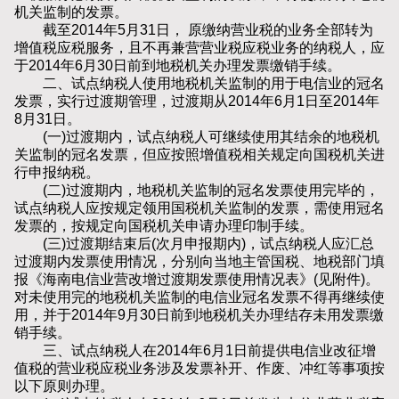
机关监制的发票。
截至2014年5月31日， 原缴纳营业税的业务全部转为
增值税应税服务，且不再兼营营业税应税业务的纳税人，应
于2014年6月30日前到地税机关办理发票缴销手续。
二、试点纳税人使用地税机关监制的用于电信业的冠名
发票，实行过渡期管理，过渡期从2014年6月1日至2014年
8月31日。
(一)过渡期内，试点纳税人可继续使用其结余的地税机
关监制的冠名发票，但应按照增值税相关规定向国税机关进
行申报纳税。
(二)过渡期内，地税机关监制的冠名发票使用完毕的，
试点纳税人应按规定领用国税机关监制的发票，需使用冠名
发票的，按规定向国税机关申请办理印制手续。
(三)过渡期结束后(次月申报期内)，试点纳税人应汇总
过渡期内发票使用情况，分别向当地主管国税、地税部门填
报《海南电信业营改增过渡期发票使用情况表》(见附件)。
对未使用完的地税机关监制的电信业冠名发票不得再继续使
用，并于2014年9月30日前到地税机关办理结存未用发票缴
销手续。
三、试点纳税人在2014年6月1日前提供电信业改征增
值税的营业税应税业务涉及发票补开、作废、冲红等事项按
以下原则办理。