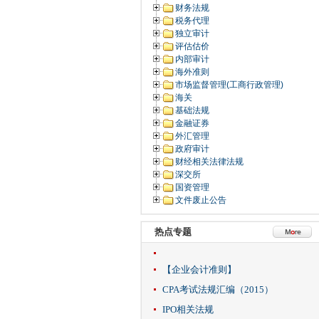
财务法规
税务代理
独立审计
评估估价
内部审计
海外准则
市场监督管理(工商行政管理)
海关
基础法规
金融证券
外汇管理
政府审计
财经相关法律法规
深交所
国资管理
文件废止公告
热点专题
【企业会计准则】
CPA考试法规汇编（2015）
IPO相关法规