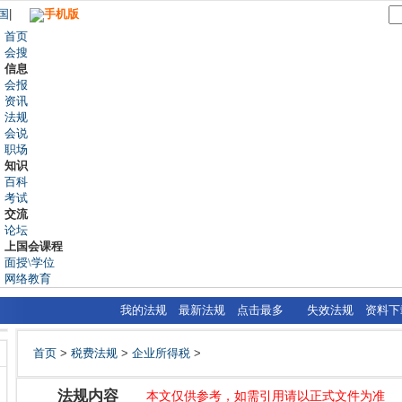
国
|
手机版
首页
会搜
信息
会报
资讯
法规
会说
职场
知识
百科
考试
交流
论坛
上国会课程
面授\学位
网络教育
我的法规
最新法规
点击最多
失效法规
资料下
首页
>
税费法规
>
企业所得税
>
法规内容
本文仅供参考，如需引用请以正式文件为准