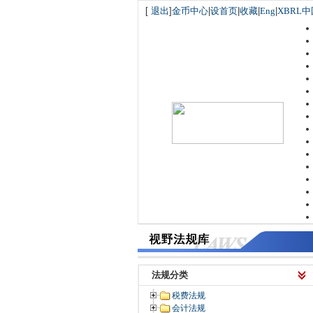
[
退出
]
金币中心
|
设首页
|
收藏
|
Eng
|
XBRL中
法规分类
税费法规
会计法规