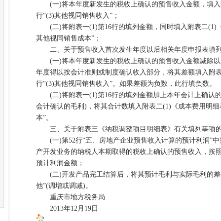
(一)将本年度新发生的税收上确认的预售收入金额，填入附表
行“(3)其他视同销售收入”；
(二)将附表一(1)第16行的填列金额，同时填入附表二(1)《
其他视同销售成本”；
二、关于预售收入首次发生年度以后相关年度申报表填列
(一)将本年度新发生的税收上确认的预售收入金额减除以
年度得以按会计准则或制度确认收入部分，将其差额填入附表一
行“(3)其他视同销售收入”。如果差额为负数，此行填负数。
(二)将附表一(1)第16行的填列金额加上本年会计上确认
会计确认的毛利)，将其合计数填入附表二(1)《成本费用明细表
本”。
三、关于附表三《纳税调整项目明细表》有关填列事项
(一)第52行“五、房地产企业预售收入计算的预计利润”中
产开发业务的纳税人本期取得的税收上确认的预售收入，按
预计利润金额；
(二)开发产品完工结算后，将其预计毛利与实际毛利的差额填
他”(调增或调减)。
重庆市地方税务局
2013年12月19日