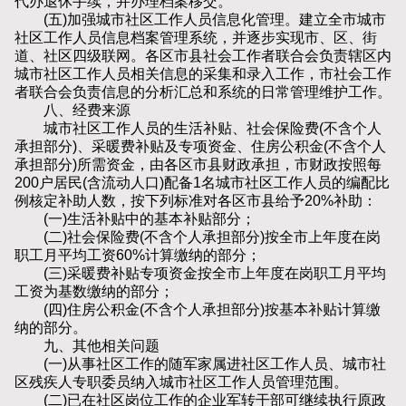
代办退休手续，并办理档案移交。
(五)加强城市社区工作人员信息化管理。建立全市城市
社区工作人员信息档案管理系统，并逐步实现市、区、街
道、社区四级联网。各区市县社会工作者联合会负责辖区内
城市社区工作人员相关信息的采集和录入工作，市社会工作
者联合会负责信息的分析汇总和系统的日常管理维护工作。
八、经费来源
城市社区工作人员的生活补贴、社会保险费(不含个人
承担部分)、采暖费补贴及专项资金、住房公积金(不含个人
承担部分)所需资金，由各区市县财政承担，市财政按照每
200户居民(含流动人口)配备1名城市社区工作人员的编配比
例核定补助人数，按下列标准对各区市县给予20%补助：
(一)生活补贴中的基本补贴部分；
(二)社会保险费(不含个人承担部分)按全市上年度在岗
职工月平均工资60%计算缴纳的部分；
(三)采暖费补贴专项资金按全市上年度在岗职工月平均
工资为基数缴纳的部分；
(四)住房公积金(不含个人承担部分)按基本补贴计算缴
纳的部分。
九、其他相关问题
(一)从事社区工作的随军家属进社区工作人员、城市社
区残疾人专职委员纳入城市社区工作人员管理范围。
(二)已在社区岗位工作的企业军转干部可继续执行原政