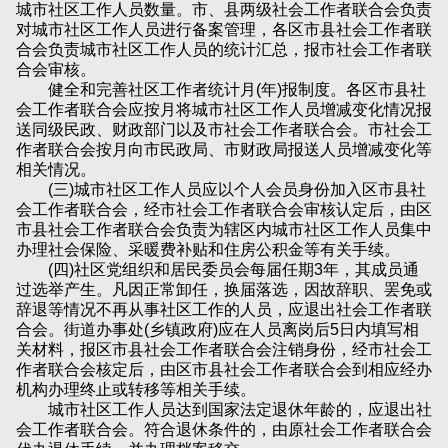
城市社区工作人员数量。市、县两级社会工作者联合会负责
对城市社区工作人员进行备案管理，各区市县社会工作者联
合会负责城市社区工作人员的统计汇总，报市社会工作者联
合会审核。
健全和完善社区工作者统计月(年)报制度。各区市县社
会工作者联合会应按月将城市社区工作人员增减变化情况报
送同级民政、财政部门以及市社会工作者联合会。市社会工
作者联合会按月向市民政局、市财政局报送人员增减变化等
相关情况。
(三)城市社区工作人员应以个人会员身份加入区市县社
会工作者联合会，经市社会工作者联合会审核认定后，由区
市县社会工作者联合会负责为辖区内城市社区工作人员集中
办理社会保险、采暖费补贴和住房公积金等有关手续。
(四)社区党组织和居民委员会每届任期3年，其成员通
过选举产生。凡因正常卸任，换届落选，因故辞职、罢免或
辞退等情况不再从事社区工作的人员，应退出社会工作者联
合会。街道办事处(乡镇政府)应在人员离岗后5日内填写相
关材料，报区市县社会工作者联合会注销身份，经市社会工
作者联合会核定后，由区市县社会工作者联合会到相应经办
机构办理终止或转移等相关手续。
城市社区工作人员达到国家法定退休年龄的，应退出社
会工作者联合会。符合退休条件的，由原社会工作者联合会