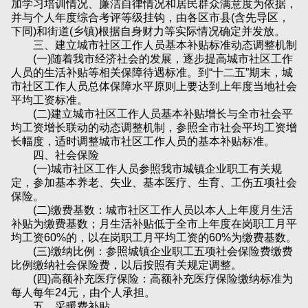
加学习培训情况、廉洁自律情况和居民群众满意度为依据，
并与个人年度综合考评等级挂钩，由各区市县(含先导区，
下同)和街道(乡镇)根据自身财力等实际情况确定并发放。
三、建立城市社区工作人员基本补贴标准动态调整机制
(一)随着我市经济社会的发展，逐步提高城市社区工作
人员的生活补贴等相关保障待遇标准。到“十二五”期末，城
市社区工作人员总体保障水平原则上要达到上年度当地社会
平均工资标准。
(二)建立城市社区工作人员基本补贴增长与全市社会平
均工资增长联动的动态调整机制，参照全市社会平均工资增
长幅度，适时调整城市社区工作人员的基本补贴标准。
四、社会保险
(一)城市社区工作人员参照我市城镇企业职工有关规
定，参加基本养老、失业、基本医疗、生育、工伤五项社会
保险。
(二)缴费基数：城市社区工作人员以本人上年度月生活
补贴为缴费基数；月生活补贴低于全市上年度在岗职工月平
均工资60%的，以在岗职工月平均工资的60%为缴费基数。
(三)缴纳比例：参照城镇企业职工五项社会保险费缴费
比例缴纳社会保险费，以后按照有关规定调整。
(四)高额补充医疗保险：高额补充医疗保险缴纳标准为
每人每年24元，由个人承担。
五、采暖费补贴