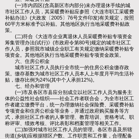
(一)市内四区(含高新区市内部分)未办理退休手续的城
市社区工作人员，其采暖费补贴应参照《大连市职工采暖费
补贴办法》(大政发〔2005〕76号文件印发)有关规定，按照
60平方米标准予以补贴。其他地区执行当地采暖费补贴政
策。
(二)符合《大连市企业离退休人员采暖费补贴专项资金
筹集管理办法(试行)》(市政府令第80号)规定的城市社区工
作人员，参照我市城镇企业职工有关规定缴纳采暖费补贴专
项资金。其他地区执行当地采暖费补贴专项资金政策。
六、住房公积金
城市社区工作人员执行全市统一的住房公积金缴存政
策。缴存基数为城市社区工作人员本人上年度月平均生活补
贴，缴存比例为24%(其中个人承担12%)。
七、经办和管理
(一)市及各区市县应分别成立以社区工作人员为服务主
体的公益性社会组织——社会工作者联合会，为全市社区工
作者建立缴费平台，统一办理缴纳社会保险费、采暖费补贴
专项资金和住房公积金等业务，并通过政府购买服务等方
式，承担社区工作者的人事管理、教育培训、资格考试、职
称评审、绩效考核、评比表彰和档案管理等相关工作。
(二)加强对城市社区工作人员的管理。各区市县及所辖
街道(乡镇)应根据辖区户数、工作职责和工作量，合理配备