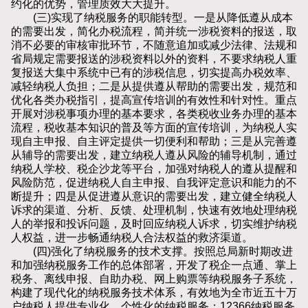
约化的优势，管理质效大大提升。
(三)实现了纳税服务的职能转型。一是从降低遵从成本
的需要出发，简化办税流程，简并统一涉税资料的报送，取
消不必要的审核审批环节，不随意追加或减少法律、法规和
省局规定需要报送的涉税资料以外的资料，不要求纳税人重
复报送大集中系统中已有的涉税信息，切实提高办税效率、
减轻纳税人负担；二是从提供遵从帮助的需要出发，规范和
优化各类办税指引，提高宣传培训的有效性和针对性。重点
开展对涉税事项办理的基本要求，各类税收业务办理的基本
流程，税收基本知识的普及等方面的宣传培训，为纳税人实
现自主申报、自主评定提供一切便利和帮助；三是从完善遵
从辅导的需要出发，建立纳税人遵从风险的辅导机制，通过
纳税人学校、税企沙龙等平台，加强对纳税人的遵从提醒和
风险防范，促进纳税人自主申报、自我评定意识和能力的不
断提升；四是从促进遵从意识的需要出发，建立健全纳税人
诉求的渠道、分析、反馈、处理机制，快速有效地处理纳税
人的举报和投诉问题，及时回应纳税人诉求，切实维护纳税
人权益，进一步畅通纳税人合法权益的救济渠道。
(四)强化了纳税服务的技术支撑。按照总局新时期改进
和加强纳税服务工作的总体部署，开发了税企一点通、掌上
税务、离线申报、自助办税、网上购票等纳税服务子系统，
构建了现代化的纳税服务技术体系，有效地为全市近五十万
户纳税人提供专业化、个性化的纳税服务；12366纳税服务