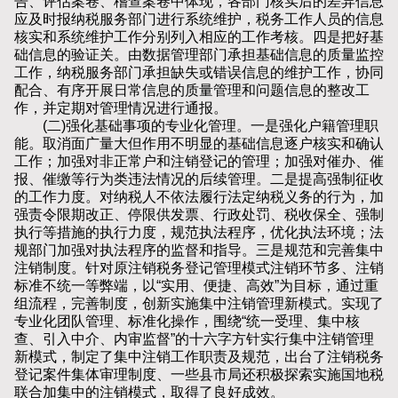
告、评估案卷、稽查案卷中体现，各部门核实后的差异信息
应及时报纳税服务部门进行系统维护，税务工作人员的信息
核实和系统维护工作分别列入相应的工作考核。四是把好基
础信息的验证关。由数据管理部门承担基础信息的质量监控
工作，纳税服务部门承担缺失或错误信息的维护工作，协同
配合、有序开展日常信息的质量管理和问题信息的整改工
作，并定期对管理情况进行通报。
(二)强化基础事项的专业化管理。一是强化户籍管理职
能。取消面广量大但作用不明显的基础信息逐户核实和确认
工作；加强对非正常户和注销登记的管理；加强对催办、催
报、催缴等行为类违法情况的后续管理。二是提高强制征收
的工作力度。对纳税人不依法履行法定纳税义务的行为，加
强责令限期改正、停限供发票、行政处罚、税收保全、强制
执行等措施的执行力度，规范执法程序，优化执法环境；法
规部门加强对执法程序的监督和指导。三是规范和完善集中
注销制度。针对原注销税务登记管理模式注销环节多、注销
标准不统一等弊端，以“实用、便捷、高效”为目标，通过重
组流程，完善制度，创新实施集中注销管理新模式。实现了
专业化团队管理、标准化操作，围绕“统一受理、集中核
查、引入中介、内审监督”的十六字方针实行集中注销管理
新模式，制定了集中注销工作职责及规范，出台了注销税务
登记案件集体审理制度、一些县市局还积极探索实施国地税
联合加集中的注销模式，取得了良好成效。