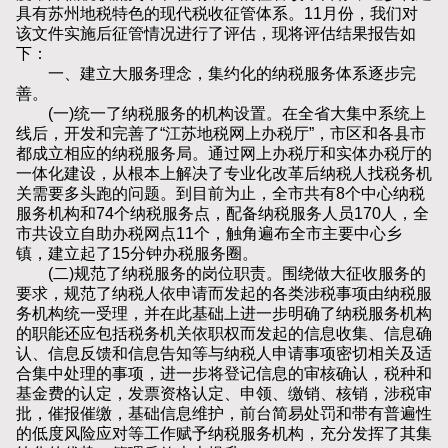
具有苏州地税特色的现代税收征管体系。11月份，我们对
该文件实施后征管情况进行了评估，现将评估结果报告如
下：
一、建立大服务理念，集约化的纳税服务体系逐步完
善。
(一)统一了纳税服务的机构设置。在全省大集中系统上
线后，开发和完善了“江苏地税网上办税厅”，市区和各县市
都成立相应的纳税服务局。通过网上办税厅和实体办税厅的
一体化建设，从根本上解决了专业化改革后纳税人找税务机
关需要多头跑的问题。到目前为止，全市共有8个中心纳税
服务机构和74个纳税服务点，配备纳税服务人员170人，全
市共设立自助办税网点11个，触角遍布全市主要中心乡
镇，建立起了15分钟办税服务圈。
(二)规范了纳税服务的岗位职责。围绕做大征收服务的
要求，规范了纳税人依申请而发起的各类涉税事项由纳税服
务机构统一受理，并在此基础上进一步明确了纳税服务机构
的职能还应包括税务机关依职权而发起的信息收集、信息确
认、信息反馈和信息告知等与纳税人申请事项密切相关及适
合集中处理的事项，进一步将登记信息的审核确认，税种和
基金费的认定，发票资格认定、申领、缴销、核销，涉税审
批，催报催缴，基础信息维护，前台简易处罚和带有普遍性
的低度风险应对等工作赋予纳税服务机构，充分发挥了其集