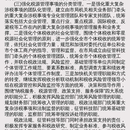
(三)强化税源管理事项的分类管理。一是强化重大复杂
涉税事项的团队化管理。建立由市局机关相关业务部门牵头
的重大复杂涉税事项专业化管理团队和专家支持团队，统筹
落实包括大企业管理、重点行业、重点税源、国际税收、反
避税等工作在内的重大复杂涉税事项的管理服务和业务支
撑。二是强化个体税收的社会化管理。围绕个体税收和零星
税源社会化管理的原则，进一步强化全市个体税收的统筹管
理，依托社会化管理力量，规范和加强对委托代征单位和全
市个体工商户的指导、管理和监督。在市局成立由征管科技
部门牵头的个体税收管理团队，统筹全市个体税收管理工
作，并联合税政法规、风险监控、基础管理等单位共同制定
个体管理工作规范、要素系数标准、典型调查方案和绩效考
评办法等个体管理工作制度。三是加快机关管理职能和方式
的转变。继续发挥税收分析联动机制和税收风险管理领导小
组在税源管控和风险监控等方面的统筹、决策和指导作用，
围绕“纳税服务、税源管理、政策支持、服务保障”四大系统
的职能分工，积极发挥风险监控部门统筹风险管理的职能、
规划财务部门统筹收入管理的职能、税政法规部门统筹重大
复杂涉税事项和法制监督的职能，征管科技部门统筹基础管
理的职能，监察部门统筹举报投诉处理的职能。
税政法规、征管科技等部门同时承担政策支持的责任，
积极发挥专家服务和税政研究、制定业务标准、参与税收风