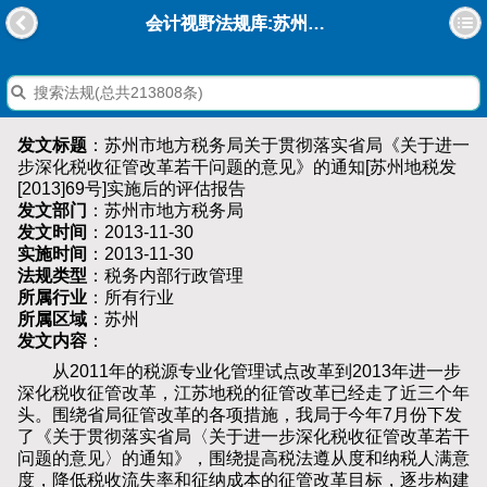
会计视野法规库:苏州市地方税务局关于贯彻落实省局《关于进一步深化税收征管改革若干问题的意见》的通知[苏州地税发[2013]69号]实施后的评估报告
发文标题
：苏州市地方税务局关于贯彻落实省局《关于进一
步深化税收征管改革若干问题的意见》的通知[苏州地税发
[2013]69号]实施后的评估报告
发文部门
：苏州市地方税务局
发文时间
：2013-11-30
实施时间
：2013-11-30
法规类型
：税务内部行政管理
所属行业
：所有行业
所属区域
：苏州
发文内容
：
从2011年的税源专业化管理试点改革到2013年进一步
深化税收征管改革，江苏地税的征管改革已经走了近三个年
头。围绕省局征管改革的各项措施，我局于今年7月份下发
了《关于贯彻落实省局〈关于进一步深化税收征管改革若干
问题的意见〉的通知》，围绕提高税法遵从度和纳税人满意
度，降低税收流失率和征纳成本的征管改革目标，逐步构建