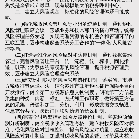
热线是全省成立最早、现有规模最大的税务呼叫中心。
二、建立大风险观念，标准化的风险管理体系日臻成
熟。
(一)强化税收风险管理领导小组的统筹机制。通过税收
风险管理联席会议，形成业务和技术部门的横向互动，统筹
风险管理任务发起，实现管理资源的有机整合和管理环节的
互联互通，逐步构建起全系统分工合作的“一体化”大风险管
理格局。
(二)打造标准化的风险应对和防控机制。通过数据集约
管理，完善风险管理平台，统一流程、统一标准、固化推
送，以平台为载体统筹税源的风险管理，提升税源管理质
效，逐步建立大风险管理信息系统。
(三)建立部门联动的风险管理协作机制。落实省、市地
方税收征管保障办法，结合苏州市政府税收征管保障平台的
开发推行，健全第三方税源信息交换制度，明确第三方信息
采集的种类、内容、标准、方式和工作职责，做好第三方信
息的采集、传递和加工、分析、利用，形成数据交换畅通、
信息充分共享、跨部门间联动协调的长效机制。
(四)完善全过程监控的风险反馈评价机制。完善税源预
测分析制度，健全税收收入管理考核；建立税收风险应对标
准，强化风险应对过程控制，提高风险应对质量；建立税收
风险应对复审制度，加强对税收风险的监督、评价及考核；