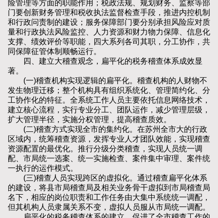
险管理等方面的职能作用；税政法规、规划财务、监察等部
门要创新财务管理和税收执法监督检查手段，推进内控机制
和行政问责制的建设；服务保障部门要分别承担风险应对质
量和行政执法风险监控、人力资源和财力物力保障、信息化
支撑、绩效评价等职能，四大系列各司其职，分工协作，共
同保障征管体制顺畅运行。
四、建立大稽查观念，扁平化的税务稽查体系成效显
著。
(一)稽查机构实现逻辑的扁平化。稽查机构的人财物不
发生物理迁移；整个机构具有组织系统化、管理简约化、分
工协作化的特征。全系统工作人员主要依托信息网络技术，
建立核心流程，实行专业分工、团队运作，减少管理层级，
扩大管理半径，实施分权管理，提高稽查质效。
(二)稽查方式实现全市的集约化。在苏州全市大的行政
区域内，统筹稽查资源，发挥专业人才团队效能，实现稽查
资源配置的最优化。推行分级分类稽查，实现人员统一调
配、市局统一选案、统一实施检查、案件集中审理、案件统
一执行的运作模式。
(三)稽查人员实现跨区的虚拟化。通过稽查扁平化体系
的建设，将县市局稽查局及相关业务骨干虚拟到市局稽查局
名下，相应的岗位职责和工作任务由大集中系统统一调配，
但其机构人员隶属关系不变，虚拟人员服从市局统一调配。
扁平化的税务稽查体系的建立，促进了全市稽查工作的