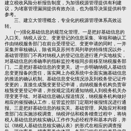
建立税收风险分析报告制度，为加强税源管理提供有利建
议，为堵塞管理漏洞提供有效办法，也为领导决策提供科学
参考。
三、建立大管理概念，专业化的税源管理体系高效运
转。
(一)强化基础信息的规范化管理。一是把好基础信息的
入口关。纳税人设立、变更登记的信息采集、审核和确认工
作由纳税服务部门在前台受理登记、变更申请的同时，一并
采集并审核确认，除省局及苏州市局列举的特殊情况以外，
基础管理部门不再对纳税人的登记信息进行逐户实地核实，
对基础信息的准确率的指标监控考核同步前移至纳税服务部
门。二是把好基础信息的变更关。进一步明确纳税人基础信
息变更报备的责任，落实网上办税系统中全面实施基础信息
的推送的确认机制。基础信息变化情况涉及到税务登记证件
变更的，直接生成预变更登记申请，由纳税服务机构负责审
核预变更登记申请，并按规定流程通知纳税人到税务机关办
理变更手续。对基础信息确认报送情况，纳税服务机构做好
相应的催报确认工作，征管监控部门定期对催报情况进行通
报。三是把好基础信息的核实关。基础管理、风险应对和稽
查部门在实施涉税调查、纳税评估和税务稽查过程中，将纳
税人基础信息的核实确认工作作为必经程序和基本内容，并
以《纳税人基础信息核实确认表》的形式在相应的调查报