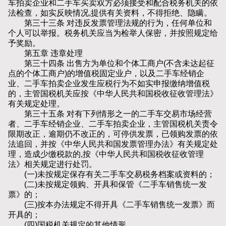
车拍卖企业和二手车买卖双方必须接受和配合税务机关的依
法检查，如实反映情况,提供有关资料，不得拒绝、隐瞒。
第三十三条 对违反发票管理法规的行为，任何单位和
个人可以举报。税务机关应当为检举人保密，并按照规定给
予奖励。
第五章 违章处理
第三十四条 出售方为单位和个体工商户(不含未达起征
点的个体工商户)的增值税固定业户，以及二手车经销企
业、二手车拍卖企业发生应税行为不如实申报缴纳增值税
的，主管国税机关应按《中华人民共和国税收征收管理法》
有关规定处理。
第三十五条 对有下列情形之一的二手车交易市场经营
者、二手车经销企业、二手车拍卖企业，主管国税机关责令
限期改正，逾期仍不改正的，可停供发票，已领购发票的依
法追回，并按《中华人民共和国发票管理办法》有关规定处
理，造成少缴税款的,按《中华人民共和国税收征收管理
法》相关规定进行处罚。
(一)未按规定保存有关二手车交易税务档案或资料的；
(二)未按规定领购、开具和保管《二手车销售统一发
票》的；
(三)按本办法规定不得开具《二手车销售统一发票》而
开具的；
(四)国税机关规定的其他情形。