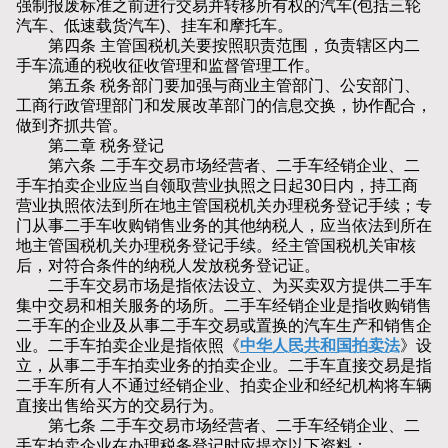
强制报废标准之前进行交易并转移所有权的汽车(包括三轮
汽车、低速载货汽车)、挂车和摩托车。
第四条 主管国税机关要按照职责范围，负责辖区内二
手车流通的税收征收管理和监督管理工作。
第五条 税务部门要加强与商业主管部门、公安部门、
工商行政管理部门和发展改革部门的信息交换，协作配合，
做到齐抓共管。
第二章 税务登记
第六条 二手车交易市场经营者、二手车经销企业、二
手车拍卖企业应当自领取营业执照之日起30日内，持工商
营业执照依法到所在地主管国税机关办理税务登记手续；专
门从事二手车收购销售业务的其他纳税人，应当依法到所在
地主管国税机关办理税务登记手续。经主管国税机关审核
后，对符合条件的纳税人发放税务登记证。
二手车交易市场是指依法设立、为买卖双方提供二手车
集中交易和相关服务的场所。二手车经销企业是指收购销售
二手车的企业及从事二手车交易或置换的汽车生产和销售企
业。二手车拍卖企业是指依照《
中华人民共和国拍卖法
》设
立，从事二手车拍卖业务的拍卖企业。二手车直接交易是指
二手车所有人不通过经销企业、拍卖企业和经纪机构将车辆
直接出售给买方的交易行为。
第七条 二手车交易市场经营者、二手车经销企业、二
手车拍卖企业在办理税务登记时应提交以下资料：