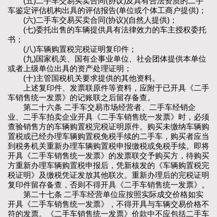
(五)二手车交易买卖合同(协议)及具有合法资质的二手
车鉴定评估机构出具的评估报告(单位或个体工商户提供)；
(六)二手车交易买卖合同(协议)(自然人提供)；
(七)委托出售的车辆提供具有法律效力的车主授权委托
书；
(八)车辆购置税完税证明复印件；
(九)国家机关、国有企事业单位、社会团体提供本单位
或者上级单位出具的资产处理证明；
(十)主管国税机关要求提供的其他资料。
上述复印件、发票联原件等资料，应附于已开具《二手
车销售统一发票》的记账联之后留存备查。
第二十六条 二手车交易市场经营者、二手车经销企
业、二手车拍卖企业开具《二手车销售统一发票》时，必须
查验销售方的车辆购置税完税证明原件。购买未缴纳车辆购
置税或已经办理车辆购置税免税手续的二手车，购买者应当
到税务机关重新办理车辆购置税申报缴税或免税手续。即将
开具《二手车销售统一发票》的发票联交予购买方，待购买
方重新办理车辆购置税申报后，凭新核发的《车辆购置税完
税证明》及缴税凭证发放其他联次。重新办理后的完税证明
复印件留存备查，否则不得开具《二手车销售统一发票》。
第二十七条 二手车经营单位应按照实际成交价格如实
开具《二手车销售统一发票》，不得开具与车辆交易价格不
符的发票。《二手车销售统一发票》价款中不应包括二手车