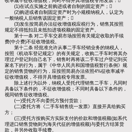
收率减半征收增值税，同时不得开具增值税专用发票：
(1)在试点实施之前购进或者自制的固定资产；
(2)购进或者自制固定资产时为小规模纳税人，认定为
一般纳税人后销售该固定资产；
(3)发生按简易办法征收增值税应税行为，销售其按照
规定不得抵扣且未抵扣进项税额的固定资产。
第十一条 对二手车交易市场按照有关规定收取的手续
费(中介费)不征收增值税。
第十二条 经批准允许从事二手车经销业务的纳税人，
按照《机动车登记规定》的有关规定，收购二手车时将其办
理过户登记到自己名下，销售时再将该二手车过户登记到买
家名下的行为，属于《中华人民共和国增值税暂行条例》规
定的销售货物的行为，应按照简易办法依照4%征收率减半
征收增值税，不得开具增值税专用发票。
除上述行为以外，纳税人受托代理销售二手车，凡同时
具备以下条件的，不征收增值税；不同时具备以下条件的，
视同销售征收增值税。
(一)受托方不向委托方预付货款；
(二)委托方将《二手车销售统一发票》直接开具给购买
方；
(三)受托方按购买方实际支付的价款和增值税额(如系代
理进口销售货物则为海关代征的增值税额)与委托方结算货
款，并另外收取手续费。