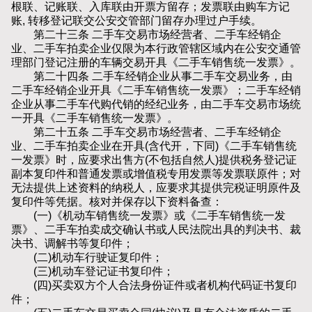
根联、记账联、入库联由开票方留存；发票联由购车方记
账, 转移登记联交公安交管部门留存办理过户手续。
第二十三条 二手车交易市场经营者、二手车经销企
业、二手车拍卖企业仅限为本行政管辖区域内在公安交通管
理部门登记注册的车辆交易开具《二手车销售统一发票》。
第二十四条 二手车经销企业从事二手车交易业务，由
二手车经销企业开具《二手车销售统一发票》；二手车经销
企业从事二手车代购代销的经纪业务，由二手车交易市场统
一开具《二手车销售统一发票》。
第二十五条 二手车交易市场经营者、二手车经销企
业、二手车拍卖企业在开具(含代开，下同)《二手车销售统
一发票》时，应要求出售方(不包括自然人)提供税务登记证
副本复印件和普通发票或增值税专用发票等发票联原件；对
无法提供上述资料的纳税人，应要求其提供完税证明原件及
复印件等凭据。核对并保存以下资料备查：
(一)《机动车销售统一发票》或《二手车销售统一发
票》、二手车拍卖成交确认书或人民法院出具的判决书、裁
决书、调解书等复印件；
(二)机动车行驶证复印件；
(三)机动车登记证书复印件；
(四)买卖双方个人合法身份证件或者机构代码证书复印
件；