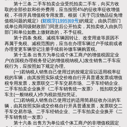
第十三条 二手车拍卖企业受托拍卖二手车，向买方收
取的全部价款和价外费用，应当按照4%的征收率征收增值
税，不得开具增值税专用发票。根据《关于罚没物品征免增
值税问题的规定》(
财税字[1995]69号
)的规定，由执罚部门
或单位商同级财政部门同意后公开拍卖，其拍卖收入由执罚
部门和单位如数上缴财政的，不予征税。
第十四条 免税、减税车辆因转让、改变用途等原因不
再属于免税、减税范围的，应当在办理车辆过户手续前或者
办理变更车辆登记注册手续前补缴车辆购置税。
第十五条 出售方为单位或个体工商户的增值税固定业
户(在国税办理税务登记的增值税纳税人)发生销售二手车应
税行为，应按照如下规定办理。
(一)若纳税人销售自己使用过的按规定应以适用税率征
税的车辆，由其按照实际成交价格自行开具普通发票或增值
税专用发票，发票联交二手车交易市场、二手车经销企业、
二手车拍卖企业换开《二手车销售统一发票》，抵扣联交新
车主(一般纳税人)作为税款抵扣凭证。
(二)若纳税人销售自己使用过的适用简易征收办法的车
辆，由其按照实际成交价格自行开具普通发票，发票联交二
手车交易市场、二手车经销企业、二手车拍卖企业换开《二
手车销售统一发票》。
第十六条 出售方为单位或个体工商户的非增值税固定