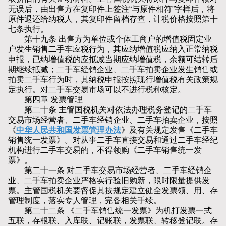
无误后，由出售方在复印件上签注“与原件相符”字样后，将
原件退还给纳税人，其复印件留档存查，计税价格按照第十
七条执行。
第十九条 出售方为单位或个体工商户的增值税固定业
户发生销售二手车应税行为，其应纳增值税应纳入正常纳税
申报，已纳增值税的应抵减当期应纳增值税，余额可结转后
期继续抵减；二手车经销企业、二手车拍卖企业发生销售或
拍卖二手车行为时，其纳税申报按照现行增值税有关政策规
定执行。对二手车交易市场可以不进行税种核定。
第四章 发票管理
第二十条 主管国税机关对依法办理税务登记的二手车
交易市场经营者、二手车经销企业、二手车拍卖企业，按照
《
中华人民共和国发票管理办法
》及有关规定发售《二手车
销售统一发票》。对从事二手车直接交易和通过二手车经纪
机构进行二手车交易的，不得领购《二手车销售统一发
票》。
第二十一条 对二手车交易市场经营者、二手车经销企
业、二手车拍卖企业严格实行验旧购新，限时限量提供发
票。主管国税机关要督促其按规定建立健全发票领、用、存
管理制度，落实专人管理，完备相关手续。
第二十二条 《二手车销售统一发票》为机打发票一式
五联，存根联、入库联、记账联，发票联、转移登记联。存