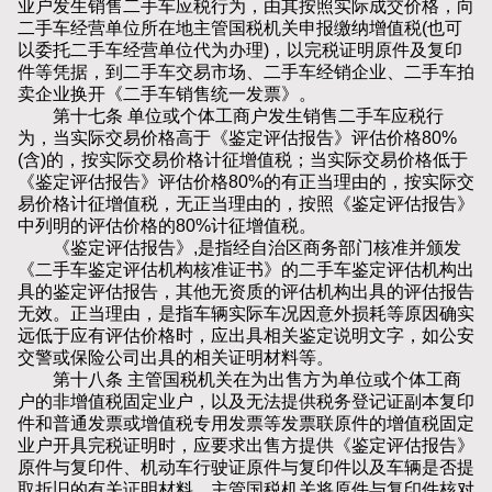
业户发生销售二手车应税行为，由其按照实际成交价格，向
二手车经营单位所在地主管国税机关申报缴纳增值税(也可
以委托二手车经营单位代为办理)，以完税证明原件及复印
件等凭据，到二手车交易市场、二手车经销企业、二手车拍
卖企业换开《二手车销售统一发票》。
第十七条 单位或个体工商户发生销售二手车应税行
为，当实际交易价格高于《鉴定评估报告》评估价格80%
(含)的，按实际交易价格计征增值税；当实际交易价格低于
《鉴定评估报告》评估价格80%的有正当理由的，按实际交
易价格计征增值税，无正当理由的，按照《鉴定评估报告》
中列明的评估价格的80%计征增值税。
《鉴定评估报告》,是指经自治区商务部门核准并颁发
《二手车鉴定评估机构核准证书》的二手车鉴定评估机构出
具的鉴定评估报告，其他无资质的评估机构出具的评估报告
无效。正当理由，是指车辆实际车况因意外损耗等原因确实
远低于应有评估价格时，应出具相关鉴定说明文字，如公安
交警或保险公司出具的相关证明材料等。
第十八条 主管国税机关在为出售方为单位或个体工商
户的非增值税固定业户，以及无法提供税务登记证副本复印
件和普通发票或增值税专用发票等发票联原件的增值税固定
业户开具完税证明时，应要求出售方提供《鉴定评估报告》
原件与复印件、机动车行驶证原件与复印件以及车辆是否提
取折旧的有关证明材料。主管国税机关将原件与复印件核对