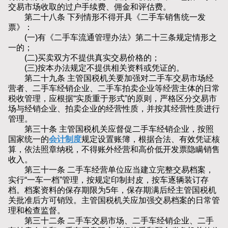
交易市场收取的过户手续费、佣金和评估费。
第二十八条 下列情形不得开具《二手车销售统一发
票》：
(一)有《二手车流通管理办法》第二十三条规定情形之
一的；
(二)买卖双方不提供真实交易价格的；
(三)按本办法规定不提供相关资料或凭证的。
第二十九条 主管国税机关要加强对二手车交易市场经
营者、二手车经销企业、二手车拍卖企业等经营主体的日常
税收管理，应根据“实质重于形式”的原则，严格区分交易市
场与经销企业、拍卖企业的经营性质，并按其经营性质进行
管理。
第三十条 主管国税机关应督促二手车经销企业，按照
国家统一的
会计制度
规定设置账簿，根据合法、有效凭证核
算，依法照章纳税，不得账外经营和高价低开发票隐瞒销售
收入。
第三十一条 二手车经营单位应当建立完整交易档案，
实行“一车一档”管理，按规定印制封皮，按车逐辆装订存
档。档案资料的保存期限为5年，保存期满后经主管国税机
关批准后方可销毁。主管国税机关应加强交易档案的日常管
理和检查监督。
第三十二条 二手车交易市场、二手车经销企业、二手