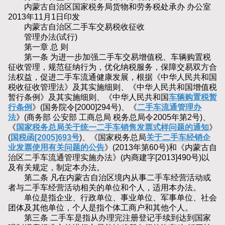
内蒙古自治区国家税务局货物和劳务税处承办 办公室
2013年11月1日印发
内蒙古自治区二手车交易税收征收
管理办法(试行)
第一章 总 则
第一条 为进一步加强二手车交易增值税、车辆购置税
征收管理，规范征纳行为，优化纳税服务，保障交易双方合
法权益，促进二手车流通健康发展，根据《中华人民共和国
税收征收管理法》及其实施细则、《中华人民共和国增值税
暂行条例》及其实施细则、《中华人民共和国
车辆购置税暂
行条例
》(国务院令[2000]294号)、《
二手车流通管理办
法
》(商务部 公安部 工商总局 税务总局令2005年第2号)、
《
国家税务总局关于统一二手车销售发票式样问题的通知
》
(
国税函[2005]693号
)、《国家税务总局
关于二手车经销企
业发票使用有关问题的公告
》(2013年第60号)和《内蒙古自
治区二手车流通管理实施办法》(内商建字[2013]490号)以
及有关规定，制定本办法。
第二条 凡在内蒙古自治区境内从事二手车经营活动或
者与二手车经营活动相关的单位和个人，适用本办法。
单位是指企业、行政单位、事业单位、军事单位、社会
团体及其他单位，个人是指个体工商户和其他个人。
第三条 二手车是指从办理完注册登记手续到达到国家