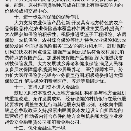
品、能源、原材料期货品种,形成在国际上有重要影响力的
价格形成和交易中心。
十、进一步发挥保险的保障作用
大力支持农业保险产品创新,开发具有地方特色的农产
品保险品种,使农业保险基本覆盖种养两业主要品种,提高广
大农民参加保险的积极性。积极推进菜篮子工程保险、农房
保险、农机保险、农村综合保险等地方特色农业保险和涉农
保险发展,全面提高保险服务“三农”的能力和水平。鼓励保险
机构加快农村网点设立,加强产品创新,提供符合农村居民消
费特点的保险产品。加强科技保险产品创新,深入推进我省
科技保险发展。大力发展城乡养老和健康保险,满足人民群
众多层次保障需求,提高城乡居民养老、医疗保障水平。努
力扩大医疗保险委托经办业务覆盖范围,积极稳妥推进大病
保险工作,解决保险消费者医疗、养老等后顾之忧。
十一、支持民间资本进入金融业
鼓励民间资本投资入股地方金融机构和参与地方金融机
构重组改造。允许发展成熟、经营稳健的村镇银行在最低股
比要求内,调整主发起行与其他股东持股比例。积极向中国
银监会争取政策支持,探索由民间资本发起设立自担风险的
民营银行,推动省内符合条件的地方金融机构和大型企业发
起设立金融租赁公司和消费金融公司。
十二、优化金融生态环境