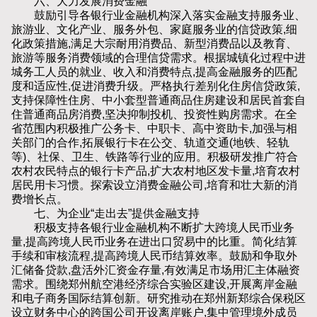
六、大力发展消费金融
鼓励引导各银行业金融机构深入落实金融支持服务业、
旅游业、文化产业、服务外包、家庭服务业的信贷政策,细
化政策措施,满足大宗耐用消费品、新型消费品以及教育、
旅游等服务消费领域的合理信贷需求。根据城镇化过程中进
城务工人员的就业、收入和消费特点,提高金融服务的匹配
度和适应性,促进消费升级。严格执行差别化住房信贷政策,
支持保障性住房、中小套型普通商品住房建设和居民首套自
住普通商品房消费,坚决抑制投机、投资性购房需求。在全
省范围内积极推广公务卡、中职卡、高中资助卡,加强与相
关部门的合作,拓展银行卡在公交、轨道交通(地铁、轻轨
等)、社保、卫生、铁路等行业的应用。积极研发推广符合
农村农民特点的银行卡产品,扩大农村地区发卡量,培育农村
居民用卡习惯。探索设立消费金融公司,培育和壮大新的消
费增长点。
七、为企业“走出去”提供金融支持
积极支持各银行业金融机构不断扩大跨境人民币业务
量,提高跨境人民币业务在进出口贸易中的比重。简化结算
手续和审核流程,提高跨境人民币结算效率。鼓励和争取外
汇储备贷款,盘活外汇资金存量,有效满足市场用汇主体融资
需求。围绕郑州航空港经济综合实验区建设,开展离岸金融
和电子商务国际结算创新。研究推动在郑州新郑综合保税区
设立财务中心的跨国公司开设离岸账户,集中管理境外成员