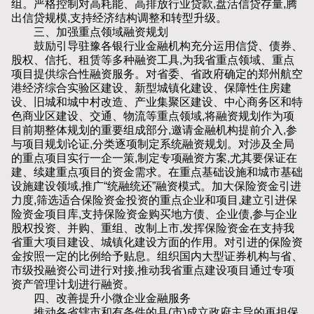
组。严格控制对高耗能、高排放行业贷款,盘活信贷存量,腾
出信贷规模,支持经济结构调整和转型升级。
三、加强重点领域融资规划
鼓励引导驻豫各银行业金融机构充分运用信贷、债券、
股权、信托、租赁等多种融资工具,为我省重点领域、重点
项目提供综合性融资服务。对省委、省政府确定的郑州航空
港经济综合实验区建设、新型城镇化建设、保障性住房建
设、旧城和城中村改造、产业集聚区建设、中心商务区和特
色商业区建设、交通、物流等重点领域,将融资规划作为项
目前期整体规划的重要组成部分,邀请金融机构提前介入,参
与项目规划论证,分类逐项制定系统融资规划。对涉及全局
的重点项目实行一企一策,制定专项融资方案,尤其要保证在
建、续建重点项目的资金需求。在重点基础设施和城市基础
设施建设领域,推广“统融统还”融资模式。加大保险资金引进
力度,筛选适合保险资金投资的重点企业和项目,建立引进保
险资金项目库,支持保险资金购买地方债、企业债,参与企业
股权投资、并购、重组、改制上市,发挥保险资金在支持我
省重大项目建设、城镇化建设方面的作用。对引进的保险资
金按照一定的比例给予贴息。组织国内大型证券机构与省、
市级投融资公司进行对接,推动我省重点建设项目通过专项
资产管理计划进行融资。
四、改善提升小微企业金融服务
推动各省辖市和有条件的县(市)成立政府主导的再担保