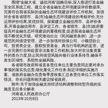
围绕“金融大省、诚信河南”战略目标,深入推进打造金融
安全区系统工程。建立全省金融生态环境建设评价数据库,
完善符合我省实际的金融生态环境建设评价工作机制。加强
对全省各省辖市、县(市)金融生态环境建设的考核评价,充分
运用评价结果,奖优扶弱。探索建立金融信用市、县评价体
系,开展金融信用市、县评定工作。各省辖市、县(市)政府要
提高对金融生态环境建设的重视程度,促进我省金融生态环
境不断优化升级。研究推动出台《民间融资条例》,进一步
规范民间借贷管理。进一步加强对担保公司、小额贷款公
司、投资类企业、股权投资基金、典当行等机构的监管。进
一步完善打击和处置非法集资工作机制,加大对非法集资案
件的查办力度,防止民间借贷风险向银行业体系传导,确保不
发生区域性、系统性金融风险。
各省辖市政府和省直各责任单位主要负责同志要对承办
事项的落实负总责,细化量化工作任务,制定详细的实施方
案。省政府金融办负责每季度收集汇总各责任单位工作落实
情况、存在问题和相关建议报省政府。
附件:关于加强金融支持经济结构调整和转型升级的实
施意见任务分解表
河南省人民政府办公厅
2013年10月8日