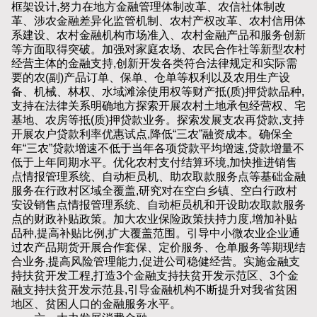
框架设计,努力在地方金融管理体制改革、农信社体制改
革、涉农金融差异化监管机制、农村产权改革、农村信用体
系建设、农村金融机构市场准入、农村金融产品和服务创新
等方面取得突破。加强对家庭农场、农民合作社等新型农村
经营主体的金融支持,创新开发各类符合法律规定和实际需
要的农(副)产品订单、保单、仓单等权利以及农用生产设
备、机械、林权、水域滩涂使用权等财产抵(质)押贷款品种,
支持在法律关系明确地方探索开展农村土地承包经营权、宅
基地、农房等抵(质)押贷款业务。探索发展支农再贷款,支持
开展农户贷款利率优惠试点,降低“三农”融资成本。确保全
年“三农”贷款增速不低于当年各项贷款平均增速,贷款增量不
低于上年同期水平。优化农村支付结算环境,加快推进销售
点情报管理系统、自动柜员机、助农取款服务点等基础金融
服务在行政村区域全覆盖,研究对在空白乡镇、空白行政村
安设销售点情报管理系统、自动柜员机和开设助农取款服务
点的财政补贴政策。加大农业保险政策扶持力度,增加补贴
品种,提高补贴比例,扩大覆盖范围。引导中小微农业企业通
过农产品期货开展合作套保、定价服务、仓单服务等期现结
合业务,提高风险管理能力,促进公司稳健经营。实施金融支
持扶贫开发工程,打造3个金融支持扶贫开发示范区、3个金
融支持扶贫开发示范县,引导金融机构不断提升对我省贫困
地区、贫困人口的金融服务水平。