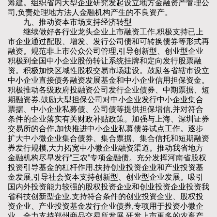
筹建。组织省内大型企业研究发起设立地方金融资产管理公
司,负责处理地方法人金融机构产生的不良资产。
九、推动资本市场支持经济转型
继续做好各行业龙头企业上市融资工作,积极支持已上
市企业通过配股、增发、发行公司债和可转换债券等形式再
融资。规范非上市公众公司管理,引导创新型、创业型企业
积极到全国中小企业股份转让系统挂牌和定向发行股票融
资。积极加快区域性股权交易市场建设。鼓励各省辖市设立
中小企业直接债务融资发展基金和中小企业信用担保资金。
积极推动各级政府投融资公司发行企业债券、中期票据、短
期融资券,鼓励大型担保公司对中小企业发行中小企业集合
票据、中小企业私募债、公司债等提供担保增信,并对符合
条件的企业落实有关财政补贴政策。加强与上海、深圳证券
交易所的合作,加快推进中小企业私募债券试点工作。逐步
扩大中小微企业集合债券、集合票据、集合信托和短期融资
券发行规模,大力拓宽中小微企业融资渠道。推动我省地方
金融机构尽早发行“三农”专项金融债。充分发挥河南省股权
投资引导基金的杠杆作用,扶持创业投资企业和产业投资基
金发展,引导社会资本支持创新型、创业型企业发展。吸引
国内外投资能力较强的股权投资企业和创业投资企业投资我
省科技创新型企业,支持符合条件的创业投资企业、股权投
资企业、产业投资基金发行企业债券,专项用于投资小微企
业。全力支持郑州商品交易所发展,研发上市更多的农畜产