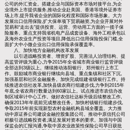
公司的外汇资金。搭建企业与国际资本市场对接平台,为企
业境外上市提供服务,推动企业赴美国、香港等境外证券市
场上市,提升我省企业的国际化程度和国际市场形象。大力
发展出口信用保险,扩大保单项下贸易融资,为企业开展对外
贸易和“走出去”提供投资、运营、劳动用工方面的一揽子保
险服务。重点支持我省机电产品成套设备、海外工程承包以
及海外农业生产投资等项目,降低出口信用保险投保门槛,全
面扩大中小微企业出口信用保险承保覆盖率。
八、加快地方金融机构改革发展
以引进战略投资者、增资扩股、完善法人治理结构、提
高监管评级为重心,力争2015年全省城市商业银行监管评级
全部达到3级以上。继续推动洛阳银行、郑州银行上市工
作。鼓励城市商业银行继续向县域、重点集镇和社区下沉,
加强基层和社区金融服务。加快完成组建省级银行工作。持
续推进农信社改革,加快县级农商行组建步伐,力争到2015年
年底,全省农商行数量达到60家以上。试点推进市农信办改
制区域审计中心工作。做好农信社达标升级后续整改工作,
确保2013年年底前完成整改任务。加快村镇银行组建步伐,
争取2015年前实现新型农村金融机构县域全覆盖。大力推
动中原证券公司建设金融控股集团公司。推动中原信托公司
积极引进战略投资者,满足发展对资本的要求。加强与中国
保监会的汇报沟通,争取中原农业政策性保险公司早日获批