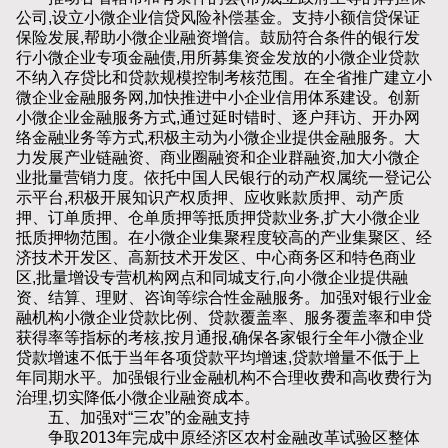
公司,设立小微企业信贷风险补偿基金。支持小额信贷保证
保险发展,帮助小微企业融资增信。鼓励符合条件的银行发
行小微企业专项金融债,用所募集资金发放的小微企业贷款
不纳入存贷比和贷款规模控制考核范围。在全省推广建立小
微企业金融服务网,加快推进中小企业信用体系建设。创新
小微企业金融服务方式,通过延时错时、逐户拜访、开办网
络金融业务等方式,积极主动为小微企业提供金融服务。大
力发展产业链融资、商业圈融资和企业群融资,加大小微企
业批量营销力度。依托中国人民银行的动产权属统一登记公
示平台,积极开展知识产权质押、应收账款质押、动产质
押、订单质押、仓单质押等抵质押贷款业务,扩大小微企业
抵质押物范围。在小微企业集聚程度较高的产业集聚区、经
济技术开发区、高新技术开发区、中心商务区和特色商业
区,批量增设专营机构网点和同城支行,向小微企业提供融
资、结算、理财、咨询等综合性金融服务。加强对银行业金
融机构小微企业贷款比例、贷款覆盖率、服务覆盖率和申贷
获得率等指标的考核,按月通报,确保各家银行全年小微企业
贷款增速不低于当年各项贷款平均增速,贷款增量不低于上
年同期水平。加强银行业金融机构不合理收费和高收费行为
治理,切实降低小微企业融资成本。
五、加强对“三农”的金融支持
争取2013年完成中原经济区农村金融改革试验区整体