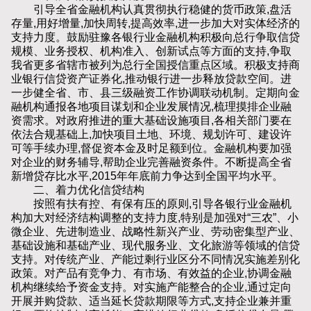
引导全省金融机构认真贯彻执行稳健的货币政策,盘活
存量,用好增量,加快周转,提高效率,进一步加大对实体经济的
支持力度。鼓励驻豫各银行业金融机构积极向总行争取信贷
规模、业务授权、机构准入、创新试点等方面的支持,争取
我省更多省辖市被列为总行全国授信重点区域。积极支持商
业银行信贷资产证券化,推动银行进一步释放贷款空间。进
一步健全省、市、县三级融资工作协调联动机制。定期向金
融机构通报各地项目谋划和企业发展情况,梳理摸排企业融
资需求。对政府推进的重大基础设施项目,各相关部门要在
依法合规基础上,加快项目土地、环境、规划许可、建设许
可等手续办理,督促资本金及时足额到位。金融机构要加强
对企业的财务辅导,帮助企业完善融资条件。不断提高全省
新增贷存比水平,2015年年底前力争达到全国平均水平。
二、着力优化信贷结构
按照有扶有控、有保有压的原则,引导各银行业金融机
构加大对经济结构调整的支持力度,特别是加强对“三农”、小
微企业、先进制造业、战略性新兴产业、劳动密集型产业、
基础设施和基础产业、现代服务业、文化旅游等领域的信贷
支持。对传统产业、产能过剩行业区分不同情况实施差别化
政策。对产品有竞争力、有市场、有效益的企业,协调金融
机构继续给予资金支持。对实施产能整合的企业,通过定向
开展并购贷款、适当延长贷款期限等方式,支持企业兼并重