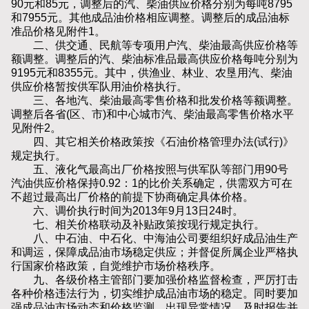
90元和85元，调整后的汽、柴油供应价格分别为每吨8795
和7955元。其他成品油价格相应调整。调整后的成品油标
准品价格见附件1。
二、供交通、民航等专项用户汽、柴油最高供应价格等
额调整。调整后的汽、柴油标准品最高供应价格每吨分别为
9195元和8355元。其中，供渔业、林业、农垦用汽、柴油
供应价格暂按供军队用油价格执行。
三、各地汽、柴油最高零售价格和批发价格等额调整。
调整后各省(区、市)和中心城市汽、柴油最高零售价格水平
见附件2。
四、其它相关价格政策按《石油价格管理办法(试行)》
规定执行。
五、液化气最高出厂价格按照与供军队等部门用90号
汽油供应价格保持0.92：1的比价关系确定，供需双方可在
不超过最高出厂价格的前提下协商确定具体价格。
六、调价执行时间为2013年9月13日24时。
七、相关价格联动及补贴政策按现行规定执行。
八、中石油、中石化、中海油公司要组织好成品油生产
和调运，保障成品油市场稳定供应；并督促所属企业严格执
行国家价格政策，自觉维护市场价格秩序。
九、各级价格主管部门要加强价格监督检查，严厉打击
各种价格违法行为，切实维护成品油市场的稳定。同时要加
强成品油市场动态和价格监测，出现异常情况，及时报告并