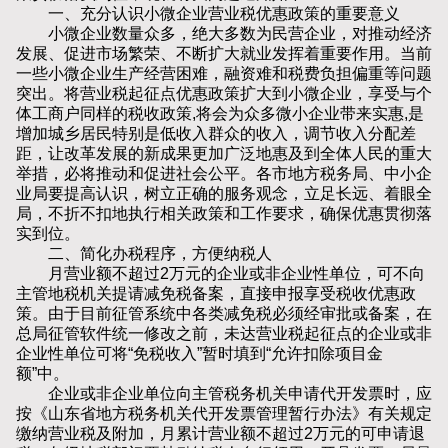
一、充分认识小微企业营业税优惠政策的重要意义
小微企业数量众多，绝大多数为民营企业，对推动经济
发展、促进市场繁荣、不断扩大就业发挥着重要作用。当前
一些小微企业生产经营困难，融资难和税费负担偏重等问题
突出。将营业税起征点优惠政策扩大到小微企业，享受与个
体工商户同样的税收政策,将会为众多微小企业带来实惠,是
增加城乡居民特别是低收入群众的收入，调节收入分配差
距，让改革发展的新成果更加广泛地惠及到全体人民的重大
举措，必将推动和促进社会公平。各市地方税务局、中小企
业局要提高认识，树立正确的服务观念，立足长远、着眼全
局，不折不扣地执行相关政策和工作要求，确保优惠贯彻落
实到位。
二、简化办税程序，方便纳税人
月营业额不超过2万元的企业或非企业性单位，可不向
主管地税机关提请减免税备案，直接申报享受税收优惠政
策。由于目前征管系统中各类减免税必须经审批或备案，在
总局征管软件统一修改之前，未达营业税起征点的企业或非
企业性单位可将“免税收入”暂时填到“允许扣除项目金
额”中。
企业或非企业单位向主管税务机关申请代开发票时，应
按《山东省地方税务机关代开发票管理暂行办法》有关规定
缴纳营业税及附加，月累计营业额不超过2万元的可申请退