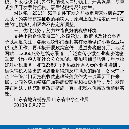
税。各级地税部门要鼓励纳税人自行领用、开具发票，尽量
减少代开发票时征税、事后退税情况的发生。
对财税〔2013〕52号文件下发之前核定月营业额在2万
元以下的实行核定征收的纳税人，原则上在原核定的一个完
整的定额执行期限内不做定额调整。
三、优化服务，努力营造良好的税收环境
支持小微企业发展工作,各级党委、政府以及社会各界
予以高度关注，各级地税部门要扎实有效地做好小微企业纳
税服务工作。要积极开展政策宣传，通过办税服务厅、地税
网站、12366服务热线等渠道，广泛宣传小微企业税收优惠
政策，让纳税人和社会公众知晓。要加强辅导培训，重点搞
好对办税服务厅和“12366”服务热线座席人员的业务培训，
确保纳税人提出的问题能够得到及时满意的解答。各级中小
企业主管部门要把税收优惠政策落实作为一项重要工作来
抓，会同各级地税部门加强调查研究和检查指导，及时发现
存在问题，研究制定改进措施，真正把税收优惠政策落到实
处。
山东省地方税务局 山东省中小企业局
2013年8月27日