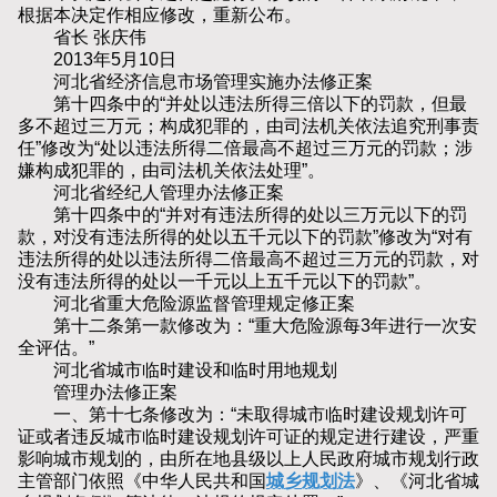
根据本决定作相应修改，重新公布。
省长 张庆伟
2013年5月10日
河北省经济信息市场管理实施办法修正案
第十四条中的“并处以违法所得三倍以下的罚款，但最
多不超过三万元；构成犯罪的，由司法机关依法追究刑事责
任”修改为“处以违法所得二倍最高不超过三万元的罚款；涉
嫌构成犯罪的，由司法机关依法处理”。
河北省经纪人管理办法修正案
第十四条中的“并对有违法所得的处以三万元以下的罚
款，对没有违法所得的处以五千元以下的罚款”修改为“对有
违法所得的处以违法所得二倍最高不超过三万元的罚款，对
没有违法所得的处以一千元以上五千元以下的罚款”。
河北省重大危险源监督管理规定修正案
第十二条第一款修改为：“重大危险源每3年进行一次安
全评估。”
河北省城市临时建设和临时用地规划
管理办法修正案
一、第十七条修改为：“未取得城市临时建设规划许可
证或者违反城市临时建设规划许可证的规定进行建设，严重
影响城市规划的，由所在地县级以上人民政府城市规划行政
主管部门依照《
中华人民共和国
城乡规划法
》、《河北省城