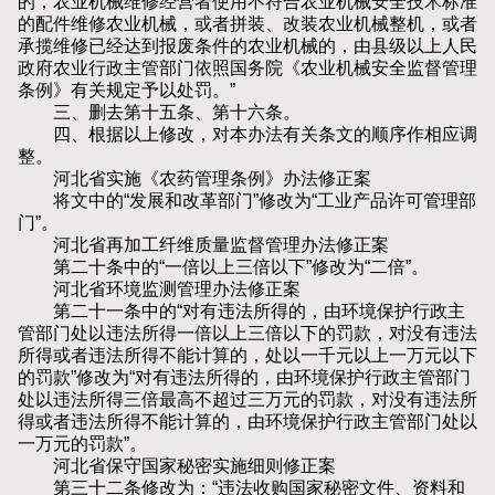
的，农业机械维修经营者使用不符合农业机械安全技术标准
的配件维修农业机械，或者拼装、改装农业机械整机，或者
承揽维修已经达到报废条件的农业机械的，由县级以上人民
政府农业行政主管部门依照国务院《农业机械安全监督管理
条例》有关规定予以处罚。”
三、删去第十五条、第十六条。
四、根据以上修改，对本办法有关条文的顺序作相应调
整。
河北省实施《农药管理条例》办法修正案
将文中的“发展和改革部门”修改为“工业产品许可管理部
门”。
河北省再加工纤维质量监督管理办法修正案
第二十条中的“一倍以上三倍以下”修改为“二倍”。
河北省环境监测管理办法修正案
第二十一条中的“对有违法所得的，由环境保护行政主
管部门处以违法所得一倍以上三倍以下的罚款，对没有违法
所得或者违法所得不能计算的，处以一千元以上一万元以下
的罚款”修改为“对有违法所得的，由环境保护行政主管部门
处以违法所得三倍最高不超过三万元的罚款，对没有违法所
得或者违法所得不能计算的，由环境保护行政主管部门处以
一万元的罚款”。
河北省保守国家秘密实施细则修正案
第三十二条修改为：“违法收购国家秘密文件、资料和