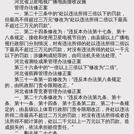
河北省卫星电视广播地面接收设施
管理办法修正案
一、第二十三条中的“处以违法所得三倍以下的罚款，
但最高不得超过三万元”修改为“处以违法所得二倍以下最高
不超过三万元的罚款”。
二、第二十四条修改为：“违反本办法第十七条、第十
八条规定，接收和使用卫星电视节目的，由县级以上广播电
视行政部门分别情况，对有违法所得的处以违法所得二倍以
下最高不超过三万元的罚款，对没有违法所得的处以一千元
以下的罚款；涉嫌构成犯罪的，由司法机关依法处理。”
河北省测绘成果管理办法修正案
第三十六条中的“一倍以上三倍以下”修改为“二倍”。
河北省殡葬管理办法修正案
第三十一条第一款修改为：“违反本办法第八条规定
的，由民政部门责令限期改正。”
河北省体育竞赛管理办法修正案
一、第二十六条修改为：“违反本办法第九条、第十
条、第十一条、第十四条、第十五条第二款、第二十一条规
定的，由县级以上体育行政部门责令限期改正，并处以违法
所得二倍最高不超过二万元的罚款；对没有违法所得或者违
法所得不能计算的，处以二千元以上一万元以下的罚款。造
成损失的，依法承担赔偿责任。”
二、删去第二十七条。