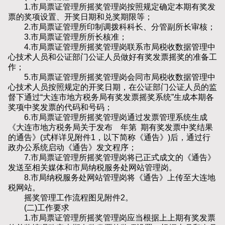
1.市局票证管理所摇奖管理岗按照规定确定本期有奖发
票的奖项设置、开奖日期和兑奖期限等；
2.市局票证管理所印制调拨科科长、分管副所长审核；
3.市局票证管理所所长核准；
4.市局票证管理所摇奖管理岗联系市局税收数据管理中
心技术人员和公证部门公证人员做好有奖发票摇奖的准备工
作；
5.市局票证管理所摇奖管理岗会同市局税收数据管理中
心技术人员按照规定的开奖日期，在公证部门公证人员的监
督下通过“大连市地方税务局有奖发票摇奖系统”生成本期各
奖项中奖发票的代码和号码；
6.市局票证管理所摇奖管理岗通过发票管理系统生成
《大连市地方税务局关于发布 年第 期有奖发票中奖结果
的通告》(式样详见附件1，以下简称《通告》)后，通过行
政办公系统启动《通告》发文程序；
7.市局票证管理所摇奖管理岗将已正式成文的《通告》
发送至相关媒体和市局纳税服务处网站管理岗。
8.市局纳税服务处网站管理岗将《通告》上传至大连地
税网站。
摇奖管理工作流程图见附件2。
(二)工作要求
1.市局票证管理所摇奖管理岗应当根据上上期有奖发票