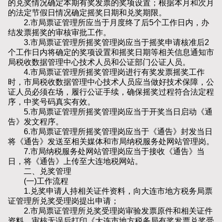
的兑奖情况确定本期有奖发票的奖项设置；根据本月和次月
的法定节假日情况确定摇奖日期和兑奖期限。
2.市局票证管理所应当于月度终了后5个工作日内，办
结发票摇奖的审核审批工作。
3.市局票证管理所摇奖管理岗应当于摇奖申请核准后2
个工作日内将确定的奖项设置和摇奖日期等相关信息通知市
局税收数据管理中心技术人员和公证部门公证人员。
4.市局票证管理所摇奖管理岗进行有奖发票摇奖工作
时，市局税收数据管理中心技术人员应当做好技术保障，公
证人员必须在场，履行公证手续，确保摇奖过程符合法定程
序，中奖号码真实有效。
5.市局票证管理所摇奖管理岗应当于开奖当日启动《通
告》发文程序。
6.市局票证管理所摇奖管理岗应当于《通告》封发当日
将《通告》发送至相关媒体和市局纳税服务处网站管理岗。
7.市局纳税服务处网站管理岗应当于接收《通告》当
日，将《通告》上传至大连地税网站。
二、兑奖管理
(一)工作流程
1.兑奖申请人持相关证件资料，向大连市地方税务局票
证管理所兑奖受理岗提出申请；
2.市局票证管理所兑奖受理岗审验发票原件和相关证件
资料，审核无误后打印《大连市地方税务局有奖发票兑奖受