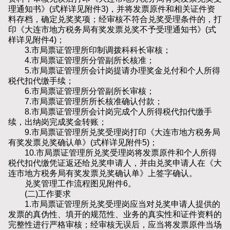
理通知书》(式样详见附件3)，并将发票原件和相关证件资
料存档，确定兑奖奖项；经审核不符合兑奖受理条件的，打
印《大连市地方税务局有奖发票兑奖不予受理通知书》(式
样详见附件4)；
3.市局票证管理所印制调拨科科长审核；
4.市局票证管理所分管副所长核准；
5.市局票证管理所会计岗提请办理奖金兑付和个人所得
税代扣代缴手续；
6.市局票证管理所分管副所长审核；
7.市局票证管理所所长核准确认付款；
8.市局票证管理所会计岗完成个人所得税代扣代缴手
续，出纳岗完成奖金转账；
9.市局票证管理所兑奖受理岗打印《大连市地方税务局
有奖发票兑奖确认单》(式样详见附件5)；
10.市局票证管理所兑奖受理岗将发票原件和个人所得
税代扣代缴凭证返还给兑奖申请人，并由兑奖申请人在《大
连市地方税务局有奖发票兑奖确认单》上签字确认。
兑奖管理工作流程图见附件6。
(二)工作要求
1.市局票证管理所兑奖受理岗应当对兑奖申请人提供的
发票的真伪性、填开的规范性、业务的真实性和证件资料的
完整性进行严格审核；经审核无误后，应当将发票原件当场