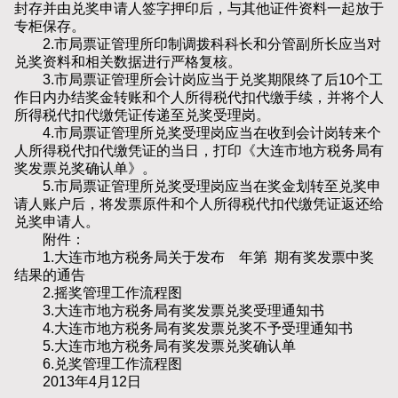
封存并由兑奖申请人签字押印后，与其他证件资料一起放于
专柜保存。
2.市局票证管理所印制调拨科科长和分管副所长应当对
兑奖资料和相关数据进行严格复核。
3.市局票证管理所会计岗应当于兑奖期限终了后10个工
作日内办结奖金转账和个人所得税代扣代缴手续，并将个人
所得税代扣代缴凭证传递至兑奖受理岗。
4.市局票证管理所兑奖受理岗应当在收到会计岗转来个
人所得税代扣代缴凭证的当日，打印《大连市地方税务局有
奖发票兑奖确认单》。
5.市局票证管理所兑奖受理岗应当在奖金划转至兑奖申
请人账户后，将发票原件和个人所得税代扣代缴凭证返还给
兑奖申请人。
附件：
1.大连市地方税务局关于发布 年第 期有奖发票中奖
结果的通告
2.摇奖管理工作流程图
3.大连市地方税务局有奖发票兑奖受理通知书
4.大连市地方税务局有奖发票兑奖不予受理通知书
5.大连市地方税务局有奖发票兑奖确认单
6.兑奖管理工作流程图
2013年4月12日