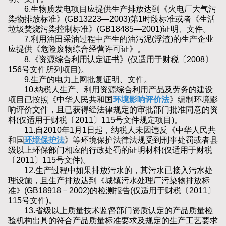
6.生物质发电项目应提供生产排放达到《火电厂大气污
染物排放标准》(GB13223—2003)第1时段标准或者《生活
垃圾焚烧污染控制标准》(GB18485—2001)证明、文件。
7.利用油田采油过程中产生的油污泥(浮渣)的生产企业
应提供《危险废物综合经营许可证》。
8.《资源综合利用认定证书》(仅适用于财税〔2008〕
156号文件所列项目)。
9.生产的电力上网批复证明、文件。
10.纳税人生产、利用资源综合利用产品及劳务的建设
项目已按照《中华人民共和国
环境影响评价法
》编制环境影
响评价文件，且已获得经法律规定的审批部门批准同意的资
料(仅适用于财税〔2011〕115号文件规定项目)。
11.自2010年1月1日起，纳税人未因违反《中华人民共
和国
环境保护法
》等环境保护法律法规受到刑事处罚或者县
级以上环保部门相应的行政处罚的证明材料(仅适用于财税
〔2011〕115号文件)。
12.生产过程中如果排放污水的，其污水已接入污水处
理设施，且生产排放达到《城镇污水处理厂污染物排放标
准》(GB18918－2002)的检测报告(仅适用于财税〔2011〕
115号文件)。
13.省级以上质量技术监督部门资质认定的产品质量检
验机构出具的符合产品质量标准要求及规定的生产工艺要求