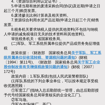
4.《资源综合利用认定证书》。
5.申请当期有效的废渣采购合同(协议)及近期(申请之日
起三个月)购货发票。
6.废渣掺兑比例计算表及相关资料。
7.资源综合利用水泥产品近期(申请之日起三个月)销售
发票。
8.税务机关要求纳税人提供的其他资料(不包括与纳税
人申请的减免税项目无关的技术资料和其他资料)。
审批税务机关：省国家税务局。
(二)军队、军工系统所属单位提供产品或劳务免征增值
税
政策依据：《财政部 国家税务总局
关于军队、军工系
统所属单位征收流转税、资源税问题的通知
》(财税
〔1994〕第11号)、《财政部 国家税务总局
关于军工企业
股份制改造有关增值税政策问题的通知
》(财税〔2007〕
172号)
政策内容：1.军队系统(包括人民武装警察部队)
(1)军队系统的下列企事业单位，可以按本规定享受税
收优惠照顾：
①军需工厂(指纳入总后勤部统一管理，由总后勤部授
予代号经国家税务总局审查核实的企业化工厂)。
②军马场。
③军办农场(林厂、茶厂)。