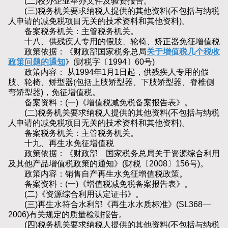
(二)校办企业举办文件及验资报告。
(三)税务机关要求纳税人提供的其他资料(不包括与纳税
人申请的减免税项目无关的技术资料和其他资料)。
备案税务机关：主管税务机关。
十八、供残疾人专用的假肢、轮椅、矫正器免征增值税
政策依据：《财政部国家税务总局
关于增值税几个税收
政策问题的通知
》(财税字〔1994〕60号)
政策内容： 从1994年1月1日起，供残疾人专用的假
肢、轮椅、矫型器(包括上肢矫型器、下肢矫型器、脊椎侧
弯矫型器)，免征增值税。
备案资料：(一)《增值税减免税备案报告表》。
(二)税务机关要求纳税人提供的其他资料(不包括与纳税
人申请的减免税项目无关的技术资料和其他资料)。
备案税务机关：主管税务机关。
十九、再生水免征增值税
政策依据：《财政部 国家税务总局关于资源综合利用
及其他产品增值税政策的通知》(财税〔2008〕156号)。
政策内容：销售自产再生水免征增值税政策。
备案资料：(一)《增值税减免税备案报告表》。
(二)《资源综合利用认定证书》。
(三)再生水符合水利部《再生水水质标准》(SL368—
2006)有关规定的质量检测报告。
(四)税务机关要求纳税人提供的其他资料(不包括与纳税