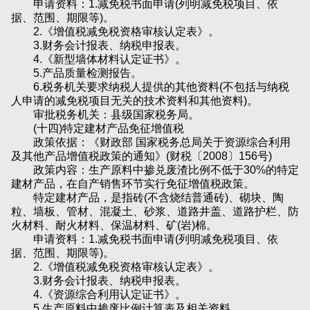
申请资料：1.减免税书面申请(列明减免税项目、依
据、范围、期限等)。
2.《增值税减免税资格审核认定表》。
3.财务会计报表、纳税申报表。
4.《新型墙体材料认定证书》。
5.产品质量检测报告。
6.税务机关要求纳税人提供的其他资料(不包括与纳税
人申请的减免税项目无关的技术资料和其他资料)。
审批税务机关：县级国家税务局。
(十四)特定建材产品免征增值税
政策依据：《财政部 国家税务总局关于资源综合利用
及其他产品增值税政策的通知》(财税〔2008〕156号)
政策内容：生产原料中掺兑废渣比例不低于30%的特定
建材产品，在自产销售环节实行免征增值税政策。
特定建材产品，是指砖(不含烧结普通砖)、砌块、陶
粒、墙板、管材、混凝土、砂浆、道路井盖、道路护栏、防
火材料、耐火材料、保温材料、矿(岩)棉。
申请资料：1.减免税书面申请(列明减免税项目、依
据、范围、期限等)。
2.《增值税减免税资格审核认定表》。
3.财务会计报表、纳税申报表。
4.《资源综合利用认定证书》。
5.生产原料中掺废比例计算表及相关资料。