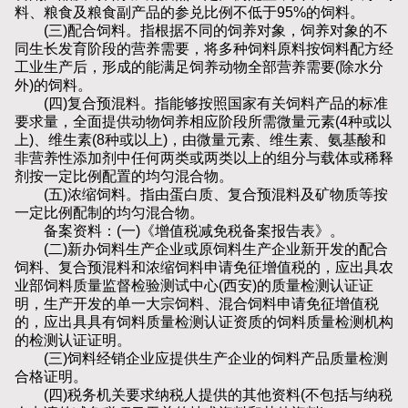
料、粮食及粮食副产品的参兑比例不低于95%的饲料。
(三)配合饲料。指根据不同的饲养对象，饲养对象的不
同生长发育阶段的营养需要，将多种饲料原料按饲料配方经
工业生产后，形成的能满足饲养动物全部营养需要(除水分
外)的饲料。
(四)复合预混料。指能够按照国家有关饲料产品的标准
要求量，全面提供动物饲养相应阶段所需微量元素(4种或以
上)、维生素(8种或以上)，由微量元素、维生素、氨基酸和
非营养性添加剂中任何两类或两类以上的组分与载体或稀释
剂按一定比例配置的均匀混合物。
(五)浓缩饲料。指由蛋白质、复合预混料及矿物质等按
一定比例配制的均匀混合物。
备案资料：(一)《增值税减免税备案报告表》。
(二)新办饲料生产企业或原饲料生产企业新开发的配合
饲料、复合预混料和浓缩饲料申请免征增值税的，应出具农
业部饲料质量监督检验测试中心(西安)的质量检测认证证
明，生产开发的单一大宗饲料、混合饲料申请免征增值税
的，应出具具有饲料质量检测认证资质的饲料质量检测机构
的检测认证证明。
(三)饲料经销企业应提供生产企业的饲料产品质量检测
合格证明。
(四)税务机关要求纳税人提供的其他资料(不包括与纳税