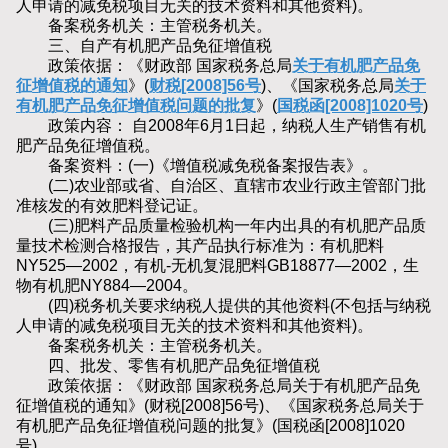
人申请的减免税项目无关的技术资料和其他资料)。
备案税务机关：主管税务机关。
三、自产有机肥产品免征增值税
政策依据：《财政部 国家税务总局
关于有机肥产品免
征增值税的通知
》(
财税[2008]56号
)、《国家税务总局
关于
有机肥产品免征增值税问题的批复
》(
国税函[2008]1020号
)
政策内容： 自2008年6月1日起，纳税人生产销售有机
肥产品免征增值税。
备案资料：(一)《增值税减免税备案报告表》。
(二)农业部或省、自治区、直辖市农业行政主管部门批
准核发的有效肥料登记证。
(三)肥料产品质量检验机构一年内出具的有机肥产品质
量技术检测合格报告，其产品执行标准为：有机肥料
NY525—2002，有机-无机复混肥料GB18877—2002，生
物有机肥NY884—2004。
(四)税务机关要求纳税人提供的其他资料(不包括与纳税
人申请的减免税项目无关的技术资料和其他资料)。
备案税务机关：主管税务机关。
四、批发、零售有机肥产品免征增值税
政策依据：《财政部 国家税务总局关于有机肥产品免
征增值税的通知》(财税[2008]56号)、《国家税务总局关于
有机肥产品免征增值税问题的批复》(国税函[2008]1020
号)。