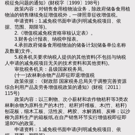
税征免问题的通知》(财税字〔1999〕198号)
政策内容：对销售食用植物油业务，除政府储备食用植
物油的销售继续免征增值税外，一律照章征收增值税。
申请资料：1.减免税书面申请(列明减免税项目、依
据、范围、期限等)。
2.《增值税减免税资格审核认定表》。
3.财务会计报表、纳税申报表。
4.承担政府储备食用植物油的储备计划(储备单位名称
及数量)文件。
5.税务机关要求纳税人提供的其他资料(不包括与纳税
人申请的减免税项目无关的技术资料和其他资料)。
审批税务机关：县级国家税务局。
(十一)农林剩余物产品即征即退增值税
政策依据：《财政部 国家税务总局关于调整完善资源
综合利用产品及劳务增值税政策的通知》(财税〔2011〕
115号)
政策内容：以三剩物、次小薪材和农作物秸秆等3类农
林剩余物为原料生产的木(竹、秸秆)纤维板、木(竹、秸秆)
刨花板，细木工板、活性炭、栲胶、水解酒精、炭棒；以沙
柳为原料生产的箱板纸,在自产销售环节实行增值税即征即
退80%的政策。
申请资料：1.减免税书面申请(列明减免税项目、依