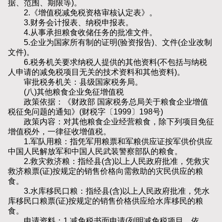
据、范围、期限等)。
2.《增值税减免税资格审核认定表》。
3.财务会计报表、纳税申报表。
4.从事承担粮食收储任务的批准文件。
5.企业为国家所有制的证明(验资报告)、文件(企业改制
文件)。
6.税务机关要求纳税人提供的其他资料(不包括与纳税
人申请的减免税项目无关的技术资料和其他资料)。
审批税务机关：县级国家税务局。
(八)其他粮食企业免征增值税
政策依据：《财政部 国家税务总局关于粮食企业增值
税征免问题的通知》(财税字〔1999〕198号)
政策内容：对其他粮食企业经营粮食，除下列项目免征
增值税外，一律征收增值税。
1.军队用粮：指凭军用粮票和军粮供应证按军供价供应
中国人民解放军和中国人民武装警察部队的粮食。
2.救灾救济粮：指经县(含)以上人民政府批准，凭救灾
救济粮票(证)按规定的销售价格向需救助的灾民供应的粮
食。
3.水库移民口粮：指经县(含)以上人民政府批准，凭水
库移民口粮票(证)按规定的销售价格供应给水库移民的粮
食。
申请资料：1.减免税书面申请(列明减免税项目、依