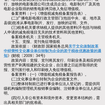
行、放映的电影集团公司(含成员企业)、电影制片厂及其他
电影企业取得的销售电影拷贝收入免征增值税。
备案资料：(一)《增值税减免税备案报告表》。
(二)广播电影电视行政主管部门(包括中央、省、地市及
县级)批准从事电影制片、发行、放映的证明、文件。
(三)税务机关要求纳税人提供的其他资料(不包括与纳税
人申请的减免税项目无关的技术资料和其他资料)。
备案税务机关：主管税务机关。
十五、党报、党刊免征增值税
政策依据：《财政部 国家税务总局
关于文化体制改革
中经营性文化事业单位转制为企业的若干税收优惠政策的通
知
》(财税〔2009〕34号)
政策内容：党报、党刊将其发行、印刷业务及相应的经
营性资产剥离组建的文化企业，自注册之日起所取得的党
报、党刊发行收入和印刷收入免征增值税。
备案资料：(一)《增值税减免税备案报告表》。
(二)文化事业单位转制为企业的批复文件。
(三)整体转制前已进行事业单位法人登记的，需提供同
级机构编制管理机关核销事业编制、注销事业单位法人的证
明。
(四)引入非公有资本和境外资本、变更资本结构的，需
出具相关部门的批准函。