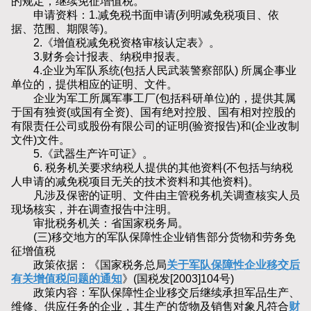
的规定，继续免征增值税。
申请资料：1.减免税书面申请(列明减免税项目、依
据、范围、期限等)。
2.《增值税减免税资格审核认定表》。
3.财务会计报表、纳税申报表。
4.企业为军队系统(包括人民武装警察部队) 所属企事业
单位的，提供相应的证明、文件。
企业为军工所属军事工厂(包括科研单位)的，提供其属
于国有独资(或国有全资)、国有绝对控股、国有相对控股的
有限责任公司或股份有限公司的证明(验资报告)和(企业改制
文件)文件。
5.《武器生产许可证》。
6. 税务机关要求纳税人提供的其他资料(不包括与纳税
人申请的减免税项目无关的技术资料和其他资料)。
凡涉及保密的证明、文件由主管税务机关调查核实人员
现场核实，并在调查报告中注明。
审批税务机关：省国家税务局。
(三)移交地方的军队保障性企业销售部分货物和劳务免
征增值税
政策依据：《国家税务总局
关于军队保障性企业移交后
有关增值税问题的通知
》(国税发[2003]104号)
政策内容：军队保障性企业移交后继续承担军品生产、
维修、供应任务的企业，其生产的货物及销售对象凡符合
财