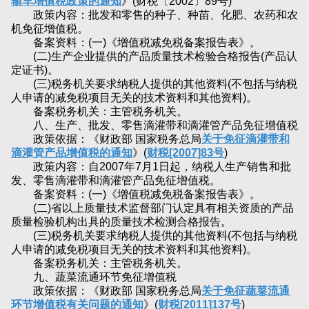
输车增值税政策的通知
》(财税〔2002〕89号)
政策内容：批发和零售的种子、种苗、化肥、农药和农
机免征增值税。
备案资料：(一)《增值税减免税备案报告表》。
(二)生产企业提供的产品质量技术检验合格报告(产品认
定证书)。
(三)税务机关要求纳税人提供的其他资料(不包括与纳税
人申请的减免税项目无关的技术资料和其他资料)。
备案税务机关：主管税务机关。
八、生产、批发、零售滴灌带和滴灌管产品免征增值税
政策依据：《财政部 国家税务总局
关于免征滴灌带和
滴灌管产品增值税的通知
》(
财税[2007]83号
)
政策内容：自2007年7月1日起，纳税人生产销售和批
发、零售滴灌带和滴灌管产品免征增值税。
备案资料：(一)《增值税减免税备案报告表》。
(二)省以上质量技术监督部门认定具有相关资质的产品
质量检验机构出具的质量技术检测合格报告。
(三)税务机关要求纳税人提供的其他资料(不包括与纳税
人申请的减免税项目无关的技术资料和其他资料)。
备案税务机关：主管税务机关。
九、蔬菜流通环节免征增值税
政策依据：《财政部 国家税务总局
关于免征蔬菜流通
环节增值税有关问题的通知
》(
财税[2011]137号
)