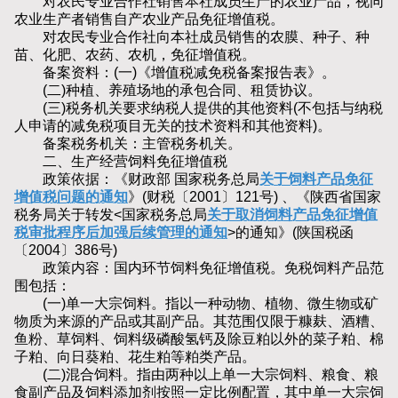
对农民专业合作社销售本社成员生产的农业产品，视同
农业生产者销售自产农业产品免征增值税。
对农民专业合作社向本社成员销售的农膜、种子、种
苗、化肥、农药、农机，免征增值税。
备案资料：(一)《增值税减免税备案报告表》。
(二)种植、养殖场地的承包合同、租赁协议。
(三)税务机关要求纳税人提供的其他资料(不包括与纳税
人申请的减免税项目无关的技术资料和其他资料)。
备案税务机关：主管税务机关。
二、生产经营饲料免征增值税
政策依据：《财政部 国家税务总局
关于饲料产品免征
增值税问题的通知
》(财税〔2001〕121号) 、《陕西省国家
税务局关于转发<国家税务总局
关于取消饲料产品免征增值
税审批程序后加强后续管理的通知
>的通知》(陕国税函
〔2004〕386号)
政策内容：国内环节饲料免征增值税。免税饲料产品范
围包括：
(一)单一大宗饲料。指以一种动物、植物、微生物或矿
物质为来源的产品或其副产品。其范围仅限于糠麸、酒糟、
鱼粉、草饲料、饲料级磷酸氢钙及除豆粕以外的菜子粕、棉
子粕、向日葵粕、花生粕等粕类产品。
(二)混合饲料。指由两种以上单一大宗饲料、粮食、粮
食副产品及饲料添加剂按照一定比例配置，其中单一大宗饲