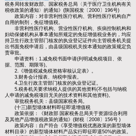
税务局转发财政部、国家税务总局〈关于医疗卫生机构有关
税收政策的通知〉的通知》(陕国税发〔2000〕196号)
政策内容：对非营利性医疗机构、营利性医疗机构自产
自用的制剂，免征增值税。
非营利性医疗机构、营业性医疗机构、疾病控制机构和
妇幼保健机构从事本通知所规定的免征增值税业务的，均应
持卫生行政主管部门核发的执业登记证件向主管税务机关提
出书面免税申请后，由县级国税机关按本通知的政策规定负
责审批。
申请资料：1.减免税书面申请(列明减免税项目、依
据、范围、期限等)。
2.《增值税减免税资格审核认定表》。
3.财务会计报表、纳税申报表。
4.卫生行政主管部门核发的执业登记证。
5.税务机关要求纳税人提供的其他资料(不包括与纳税
人申请的减免税项目无关的技术资料和其他资料)。
审批税务机关：县级国家税务局。
(十三)新型墙体材料即征即退增值税
政策依据：《财政部 国家税务总局关于资源综合利用
及其他产品增值税政策的通知》(财税〔2008〕156号 )
政策内容：自产符合《享受增值税优惠政策的新型墙体
材料目录》的新型墙体材料产品实行即征即退50%的政策。