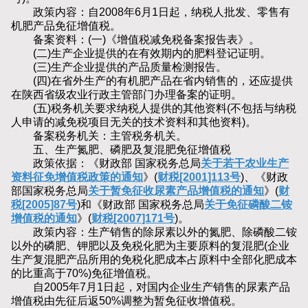
政策内容：自2008年6月1日起，纳税人批发、零售有
机肥产品免征增值税。
备案资料：(一)《增值税减免税备案报告表》。
(二)生产企业提供的在有效期内的肥料登记证明。
(三)生产企业提供的产品质量检测报告。
(四)在省外生产的有机肥产品在省内销售的，还应提供
在陕西省级农业行政主管部门办理备案的证明。
(五)税务机关要求纳税人提供的其他资料(不包括与纳税
人申请的减免税项目无关的技术资料和其他资料)。
备案税务机关：主管税务机关。
五、生产氮肥、磷肥及复混肥免征增值税
政策依据：《财政部 国家税务总局
关于若干农业生产
资料征免增值税政策的通知
》(
财税[2001]113号
)、《财政
部国家税务总局
关于暂免征收尿素产品增值税的通知
》(
财
税[2005]87号
)和《财政部 国家税务总局
关于免征磷酸二铵
增值税的通知
》(
财税[2007]171号
)。
政策内容：生产销售的除尿素以外的氮肥、除磷酸二铵
以外的磷肥、钾肥以及免税化肥为主要原料的复混肥(企业
生产复混肥产品所用的免税化肥成本占原料中全部化肥成本
的比重高于70%)免征增值税。
自2005年7月1日起，对国内企业生产销售的尿素产品
增值税由先征后返50%调整为暂免征收增值税。