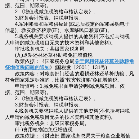
据、范围、期限等)。
2.《增值税减免税资格审核认定表》。
3.财务会计报表、纳税申报表。
4.军用粮票和军粮供应证(或总后核定的军粮采购电子
信息)、救灾救济粮票(证)、水库移民口粮票(证)。
5.税务机关要求纳税人提供的其他资料(不包括与纳税
人申请的减免税项目无关的技术资料和其他资料)。
审批税务机关：县级国家税务局。
(九)退耕还林还草补助粮免征增值税
政策依据：《国家税务总局
关于退耕还林还草补助粮免
征增值税问题的通知
》(国税发〔2001〕131号)
政策内容：对粮食部门经营的退耕还林还草补助粮，凡
符合国家规定标准的，比照“救灾救济粮”免征增值税。
申请资料：1.减免税书面申请(列明减免税项目、依
据、范围、期限等)。
2.《增值税减免税资格审核认定表》。
3.财务会计报表、纳税申报表。
4.税务机关要求纳税人提供的其他资料(不包括与纳税
人申请的减免税项目无关的技术资料和其他资料)。
审批税务机关：县级国家税务局。
(十)食用植物油免征增值税
政策依据：《财政部 国家税务总局关于粮食企业增值