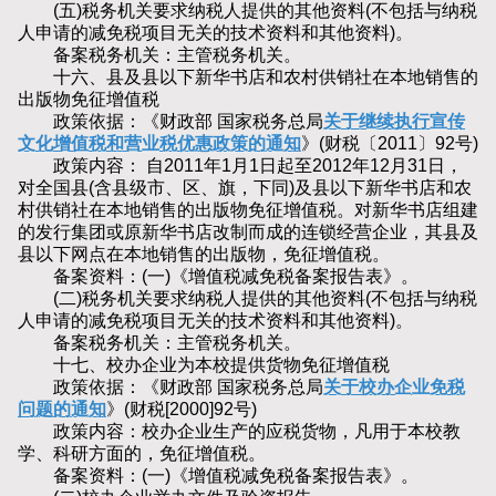
(五)税务机关要求纳税人提供的其他资料(不包括与纳税
人申请的减免税项目无关的技术资料和其他资料)。
备案税务机关：主管税务机关。
十六、县及县以下新华书店和农村供销社在本地销售的
出版物免征增值税
政策依据：《财政部 国家税务总局
关于继续执行宣传
文化增值税和营业税优惠政策的通知
》(财税〔2011〕92号)
政策内容： 自2011年1月1日起至2012年12月31日，
对全国县(含县级市、区、旗，下同)及县以下新华书店和农
村供销社在本地销售的出版物免征增值税。对新华书店组建
的发行集团或原新华书店改制而成的连锁经营企业，其县及
县以下网点在本地销售的出版物，免征增值税。
备案资料：(一)《增值税减免税备案报告表》。
(二)税务机关要求纳税人提供的其他资料(不包括与纳税
人申请的减免税项目无关的技术资料和其他资料)。
备案税务机关：主管税务机关。
十七、校办企业为本校提供货物免征增值税
政策依据：《财政部 国家税务总局
关于校办企业免税
问题的通知
》(财税[2000]92号)
政策内容：校办企业生产的应税货物，凡用于本校教
学、科研方面的，免征增值税。
备案资料：(一)《增值税减免税备案报告表》。