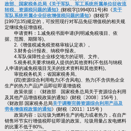
政部、国家税务总局《关于军队、军工系统所属单位征收流
转税、资源税问题的通知》
(财税字[1994]011号)和《
关于
军队系统所属企业征收增值税问题的通知
》(财税字
[1997]135)规定的，可按照现行对军品免征增值税的相关规
定继续免征增值税。
申请资料：1.减免税书面申请(列明减免税项目、依
据、范围、期限等)。
2.《增值税减免税资格审核认定表》。
3.财务会计报表、纳税申报表。
4.军队保障性企业移交地方的证明、文件。
5.税务机关要求纳税人提供的其他资料(不包括与纳税
人申请的减免税项目无关的技术资料和其他资料)。
审批税务机关：省国家税务局。
(四)资源综合利用电力(不含风电)、热力(不含供热企业
生产的热力产品)产品即征即退增值税
政策依据：《财政部 国家税务总局关于资源综合利用
及其他产品增值税政策的通知》(财税〔2008〕156号 )、
《财政部 国家税务总局
关于调整完善资源综合利用产品及
劳务增值税政策的通知
》(财税〔2011〕115号 )
政策内容：以垃圾为燃料生产的电力或者热力，在自产
销售环节实行增值税即征即退的政策。垃圾用量占发电燃料
的比重不低于80%。