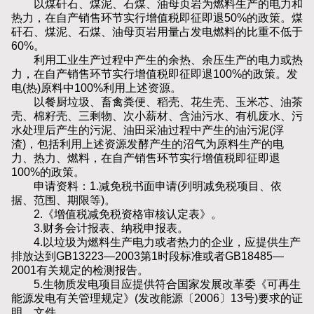
以煤矸石、煤泥、石煤、油母页岩为燃料生产的电力和
热力，在自产销售环节实行增值税即征即退50%的政策。煤
矸石、煤泥、石煤、油母页岩用量占发电燃料的比重不低于
60%。
利用工业生产过程中产生的余热、余压生产的电力或热
力，在自产销售环节实行增值税即征即退100%的政策。发
电(热)原料中100%利用上述资源。
以餐厨垃圾、畜禽粪便、稻壳、花生壳、玉米芯、油茶
壳、棉籽壳、三剩物、次小薪材、含油污水、有机废水、污
水处理后产生的污泥、油田采油过程中产生的油污泥(浮
渣)，包括利用上述资源发酵产生的沼气为原料生产的电
力、热力、燃料，在自产销售环节实行增值税即征即退
100%的政策。
申请资料：1.减免税书面申请(列明减免税项目、依
据、范围、期限等)。
2.《增值税减免税资格审核认定表》。
3.财务会计报表、纳税申报表。
4.以垃圾为燃料生产电力或者热力的企业，应提供生产
排放达到GB13223—2003第1时段标准或者GB18485—
2001有关规定的检测报告。
5.生物质发电项目应提供符合国家发展改革委《可再生
能源发电有关管理规定》(发改能源〔2006〕13号)要求的证
明、文件。