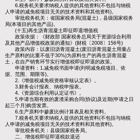
6.税务机关要求纳税人提供的其他资料(不包括与纳税
人申请的减免税项目无关的技术资料和其他资料)。
审批税务机关：省国家税务局(混凝土)，县级国家税务
局(本项目的其他产品)。
(十五)再生沥青混凝土即征即退增值税
政策依据：《财政部 国家税务总局关于资源综合利用
及其他产品增值税政策的通知》(财税〔2008〕156号)
政策内容：以废旧沥青混凝土(废旧沥青混凝土用量占
生产原料的比重不低于30%)为原料生产的再生沥青混凝
土，在自产销售环节实行增值税即征即退的政策。
申请资料：1.减免税书面申请(列明减免税项目、依
据、范围、期限等)。
2.《增值税减免税资格审核认定表》。
3.财务会计报表、纳税申报表。
4.《资源综合利用认定证书》。
5.申请当期有效的废渣采购合同(协议)及近期(申请之日
起三个月)购货发票。
6.生产原料中掺废比例计算表及相关资料。
7.税务机关要求纳税人提供的其他资料(不包括与纳税
人申请的减免税项目无关的技术资料和其他资料)。
审批税务机关：县级国家税务局。
二、增值税即征即退税款退还