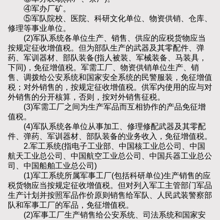
④军办厂矿。
⑤军队院校、医院、科研文化单位、物资供销、仓库、
修理等事业单位。
(2)军队系统各单位生产、销售、供应的应税货物应当
按规定征收增值税。但为部队生产的武器及其零配件、弹
药、军训器材、部队装备(指人被装、军械装备、马装具，
下同)，免征增值税。军需工厂、物资供销单位生产、销
售、调拨给公安系统和国家安全系统的民警服装，免征增值
税；对外销售的，按规定征收增值税。供军内使用的应与对
外销售的分开核算，否则，按对外销售征税。
(3)军需工厂之间为生产军品而互相协作的产品免征增
值税。
(4)军队系统各单位从事加工、修理修配武器及其零配
件、弹药、军训器材、部队装备的业务收入，免征增值税。
2.军工系统(指电子工业部、中国核工业总公司、中国
航天工业总公司、中国航空工业总公司、中国兵器工业总公
司、中国船舶工业总公司)
(1)军工系统所属军事工厂(包括科研单位)生产销售的应
税货物应当按规定征收增值税。但对列入军工主管部门军品
生产计划并按照军品作价原则销售给军队、人民武装警察部
队和军事工厂的军品，免征增值税。
(2)军事工厂生产销售给公安系统、司法系统和国家安