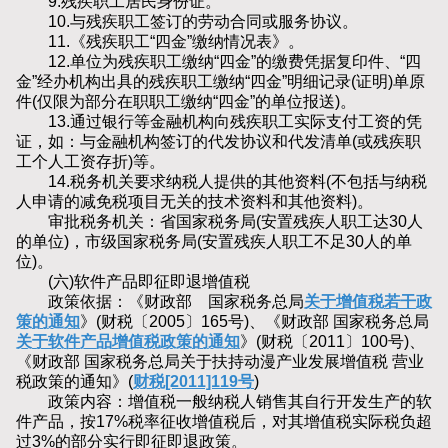
9.残疾职工居民身份证。
10.与残疾职工签订的劳动合同或服务协议。
11.《残疾职工“四金”缴纳情况表》。
12.单位为残疾职工缴纳“四金”的缴费凭据复印件、“四
金”经办机构出具的残疾职工缴纳“四金”明细记录(证明)单原
件(仅限为部分在职职工缴纳“四金”的单位报送)。
13.通过银行等金融机构向残疾职工实际支付工资的凭
证，如：与金融机构签订的代发协议和代发清单(或残疾职
工个人工资存折)等。
14.税务机关要求纳税人提供的其他资料(不包括与纳税
人申请的减免税项目无关的技术资料和其他资料)。
审批税务机关：省国家税务局(安置残疾人职工达30人
的单位)，市级国家税务局(安置残疾人职工不足30人的单
位)。
(六)软件产品即征即退增值税
政策依据：《财政部 国家税务总局
关于增值税若干政
策的通知
》(财税〔2005〕165号)、《财政部 国家税务总局
关于软件产品增值税政策的通知
》(财税〔2011〕100号)、
《财政部 国家税务总局关于扶持动漫产业发展增值税 营业
税政策的通知》(
财税[2011]119号
)
政策内容：增值税一般纳税人销售其自行开发生产的软
件产品，按17%税率征收增值税后，对其增值税实际税负超
过3%的部分实行即征即退政策。