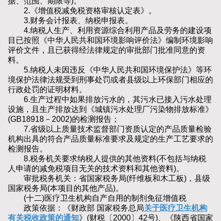
据、范围、期限等)。
2.《增值税减免税资格审核认定表》。
3.财务会计报表、纳税申报表。
4.纳税人生产、利用资源综合利用产品及劳务的建设项
目已按照《中华人民共和国环境影响评价法》编制环境影响
评价文件，且已获得经法律规定的审批部门批准同意的资
料。
5.纳税人未因违反《中华人民共和国环境保护法》等环
境保护法律法规受到刑事处罚或者县级以上环保部门相应的
行政处罚的证明材料。
6.生产过程中如果排放污水的，其污水已接入污水处理
设施，且生产排放达到《城镇污水处理厂污染物排放标准》
(GB18918－2002)的检测报告；
7.省级以上质量技术监督部门资质认定的产品质量检验
机构出具的符合产品质量标准要求及规定的生产工艺要求的
检测报告。
8.税务机关要求纳税人提供的其他资料(不包括与纳税
人申请的减免税项目无关的技术资料和其他资料)。
审批税务机关：省国家税务局(纤维板和木工板)，县级
国家税务局(本项目的其他产品)。
(十二)医疗卫生机构自产自用的制剂免征增值税
政策依据：《财政部 国家税务总局
关于医疗卫生机构
有关税收政策的通知
》(财税〔2000〕42号)、《陕西省国家