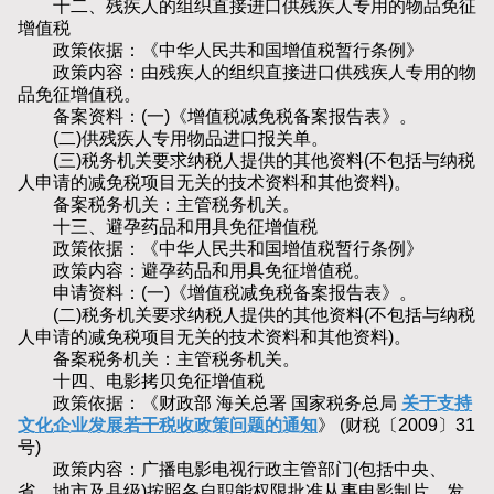
十二、残疾人的组织直接进口供残疾人专用的物品免征
增值税
政策依据：《中华人民共和国增值税暂行条例》
政策内容：由残疾人的组织直接进口供残疾人专用的物
品免征增值税。
备案资料：(一)《增值税减免税备案报告表》。
(二)供残疾人专用物品进口报关单。
(三)税务机关要求纳税人提供的其他资料(不包括与纳税
人申请的减免税项目无关的技术资料和其他资料)。
备案税务机关：主管税务机关。
十三、避孕药品和用具免征增值税
政策依据：《中华人民共和国增值税暂行条例》
政策内容：避孕药品和用具免征增值税。
申请资料：(一)《增值税减免税备案报告表》。
(二)税务机关要求纳税人提供的其他资料(不包括与纳税
人申请的减免税项目无关的技术资料和其他资料)。
备案税务机关：主管税务机关。
十四、电影拷贝免征增值税
政策依据：《财政部 海关总署 国家税务总局
关于支持
文化企业发展若干税收政策问题的通知
》 (财税〔2009〕31
号)
政策内容：广播电影电视行政主管部门(包括中央、
省、地市及县级)按照各自职能权限批准从事电影制片、发