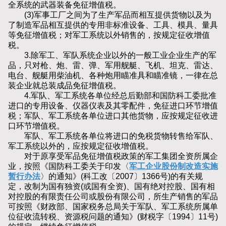
全系统的武器装备免征增值税。
(3)军事工厂之间为了生产军品而相互提供货物以及为
了制造军品相互提供的专用非标准设备、工具、模具、量具
等免征增值税；对军工系统以外销售的，按规定征收增值
税。
3.除军工、军队系统企业以外的一般工业企业生产的军
品，只对枪、炮、雷、弹、军用舰艇、飞机、坦克、雷达、
电台、舰艇用柴油机、各种炮用瞄准具和瞄准镜，一律在总
装企业就总装成品免征增值税。
4.军队、军工系统各单位经总后勤部和国防科工委批准
进口的专用设备、仪器仪表及其零配件，免征进口环节增值
税；军队、军工系统各单位进口其他货物，应按规定征收进
口环节增值税。
军队、军工系统各单位将进口的免税货物转售给军队、
军工系统以外的，应按规定征收增值税。
对于原享受军品免征增值税政策的军工集团全资所属企
业，按照《国防科工委关于印发〈
军工企业股份制改造实施
暂行办法
〉的通知》(科工改〔2007〕1366号)的有关规
定，改制为国有独资(或国有全资)、国有绝对控股、国有相
对控股的有限责任公司或股份有限公司，所生产销售的军品
可按照《财政部、国家税务总局关于军队、军工系统所属单
位征收流转税、资源税问题的通知》(财税字〔1994〕11号)