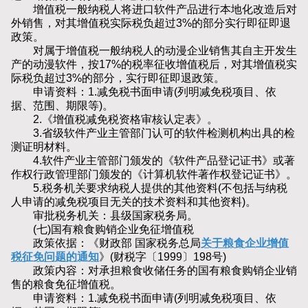
增值税一般纳税人将进口软件产品进行本地化改造后对
外销售，对其增值税实际税负超过3%的部分实行即征即退
政策。
对属于增值税一般纳税人的动漫企业销售其自主开发生
产的动漫软件，按17%的税率征收增值税后，对其增值税实
际税负超过3%的部分，实行即征即退政策。
申请资料：1.减免税书面申请(列明减免税项目、依
据、范围、期限等)。
2.《增值税减免税资格审核认定表》。
3.省级软件产业主管部门认可的软件检测机构出具的检
测证明材料。
4.软件产业主管部门颁发的《软件产品登记证书》或著
作权行政管理部门颁发的《计算机软件著作权登记证书》。
5.税务机关要求纳税人提供的其他资料(不包括与纳税
人申请的减免税项目无关的技术资料和其他资料)。
审批税务机关：县级国家税务局。
(七)国有粮食购销企业免征增值税
政策依据：《财政部 国家税务总局
关于粮食企业增值
税征免问题的通知
》(财税字〔1999〕198号)
政策内容：对承担粮食收储任务的国有粮食购销企业销
售的粮食免征增值税。
申请资料：1.减免税书面申请(列明减免税项目、依