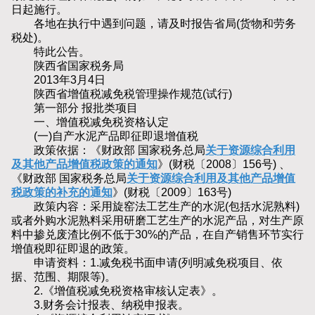
日起施行。
各地在执行中遇到问题，请及时报告省局(货物和劳务
税处)。
特此公告。
陕西省国家税务局
2013年3月4日
陕西省增值税减免税管理操作规范(试行)
第一部分 报批类项目
一、增值税减免税资格认定
(一)自产水泥产品即征即退增值税
政策依据：《财政部 国家税务总局
关于资源综合利用
及其他产品增值税政策的通知
》(财税〔2008〕156号) 、
《财政部 国家税务总局
关于资源综合利用及其他产品增值
税政策的补充的通知
》(财税〔2009〕163号)
政策内容：采用旋窑法工艺生产的水泥(包括水泥熟料)
或者外购水泥熟料采用研磨工艺生产的水泥产品，对生产原
料中掺兑废渣比例不低于30%的产品，在自产销售环节实行
增值税即征即退的政策。
申请资料：1.减免税书面申请(列明减免税项目、依
据、范围、期限等)。
2.《增值税减免税资格审核认定表》。
3.财务会计报表、纳税申报表。