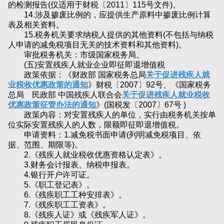
的检测报告(仅适用于财税〔2011〕115号文件)。
14.涉及掺废比例的，应提供生产原料中掺废比例计算
表及相关资料。
15.税务机关要求纳税人提供的其他资料(不包括与纳税
人申请的减免税项目无关的技术资料和其他资料)。
审批税务机关：市级国家税务局。
(五)安置残疾人就业企业即征即退增值税
政策依据：《财政部 国家税务总局
关于促进残疾人就
业税收优惠政策的通知
》财税〔2007〕92号、《国家税务
总局 民政部 中国残疾人联合会
关于促进残疾人就业税收
优惠政策征管办法的通知
》(国税发〔2007〕67号 )
政策内容：对安置残疾人的单位，实行由税务机关按单
位实际安置残疾人的人数，限额即征即退增值税。
申请资料：1.减免税书面申请(列明减免税项目、依
据、范围、期限等)。
2.《残疾人就业税收优惠资格认定表》。
3.财务会计报表、纳税申报表。
4.银行开户许可证。
5.《职工登记表》。
6.《残疾职工工种安排表》。
7.《残疾职工工资表》。
8.《残疾人证》或《残疾军人证》。