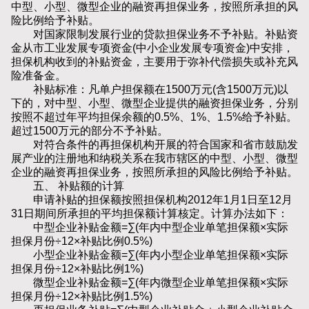
中型、小型、微型企业的融资再担保业务，按照所承担的风
险比例给予补贴。
对国家限制发展行业的贷款担保业务不予补贴。补贴资
金从市工业发展专项资金(中小企业发展专项资金)中安排，
担保机构收到的补贴资金，主要用于弥补代偿损失或补充风
险准备金。
补贴标准：凡单户担保额在1500万元(含1500万元)以
下的，对中型、小型、微型企业提供的融资担保业务，分别
按照不超过年平均担保余额的0.5%、1%、1.5%给予补贴。
超过1500万元的部分不予补贴。
对符合条件的再担保机构开展的符合国家和省市鼓励发
展产业的注册地和纳税关系在我市辖区的中型、小型、微型
企业的融资再担保业务，按照所承担的风险比例给予补贴。
五、 补贴额的计算
申请补贴的担保额按照担保机构2012年1月1日至12月
31日期间所承担的平均担保额计算核定。计算办法如下：
中型企业补贴金额=∑(年内中型企业单笔担保额×实际
担保月份÷12×补贴比例0.5%)
小型企业补贴金额=∑(年内小型企业单笔担保额×实际
担保月份÷12×补贴比例1%)
微型企业补贴金额=∑(年内微型企业单笔担保额×实际
担保月份÷12×补贴比例1.5%)