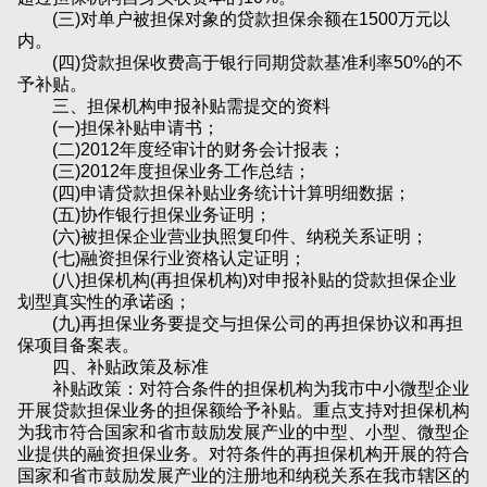
(三)对单户被担保对象的贷款担保余额在1500万元以
内。
(四)贷款担保收费高于银行同期贷款基准利率50%的不
予补贴。
三、担保机构申报补贴需提交的资料
(一)担保补贴申请书；
(二)2012年度经审计的财务会计报表；
(三)2012年度担保业务工作总结；
(四)申请贷款担保补贴业务统计计算明细数据；
(五)协作银行担保业务证明；
(六)被担保企业营业执照复印件、纳税关系证明；
(七)融资担保行业资格认定证明；
(八)担保机构(再担保机构)对申报补贴的贷款担保企业
划型真实性的承诺函；
(九)再担保业务要提交与担保公司的再担保协议和再担
保项目备案表。
四、补贴政策及标准
补贴政策：对符合条件的担保机构为我市中小微型企业
开展贷款担保业务的担保额给予补贴。重点支持对担保机构
为我市符合国家和省市鼓励发展产业的中型、小型、微型企
业提供的融资担保业务。对符条件的再担保机构开展的符合
国家和省市鼓励发展产业的注册地和纳税关系在我市辖区的