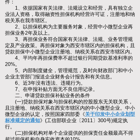
件：
1、依据国家有关法律、法规设立和经营，具有独立企
业法人资格，取得融资性担保机构经营许可证，注册地和纳
税关系在我市辖区。
2、以担保机构为主要服务对象，经营中小微型企业再
担保业务2年及以上。
3、再担保业务符合国家有关法律、法规、业务管理规
定及产业政策。再担保对象为西安市辖区内的担保机构，且
贷款担保中小微型企业注册地、纳税关系在西安市辖区内。
4、平均年再担保费率不超过银行同期贷款基准利率的
20%。
5、内部制度健全，管理规范，及时向财政部门和中小
企业主管部门报送企业财务会计报告和有关信息。
6、近3年没有违法、违规行为。
7、在申报补贴方面无不良信用记录。
二、申请贷款担保补贴业务的条件
(一)贷款担保对象与担保机构的控股股东无关联关系，
且注册地、纳税关系在西安市辖区内的中小微型企业。中小
微型企业的认定，按照国家四部委《
关于印发中小企业划型
标准规定的通知
》(工信部联企业〔2011〕300号)规定执
行。
(二)担保机构对单个企业提供的担保责任金额最高不得
超过担保机构自身实收资本的10%。