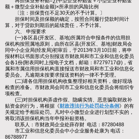
再担保业务补贴=∑(中型企业补贴金＋小型企业补贴金
额＋微型企业补贴金额)×所承担的风险比例
〔注：担保责任不足30天的不予计算。〕
担保时间及担保额的确定，按照合同履行贷款时间计
算，对于贷款到期后的延续责任，不予计算。
六、 申报要求
(一)各区县(开发区、基地)所属符合申报条件的信用担
保机构按照属地原则，由所在区县(开发区、基地)财政局会
同中小企业局(经发局)初审后，于2013年3月10日前，将申
报材料以书面形式分别报送市财政局和市工业和信息化委员
会各1份(附表同时上报电子文档，邮箱：87279717@)，省
属和市属信用担保机构直接报送市财政局和市工业和信息化
委员会。凡逾期未按要求报送资料的一律不予受理。
(二)请各信用担保机构收集整理好相关资料，做好现场
检查的准备。市财政局会同市工业和信息化委员会将组织专
项检查。
(三)对担保机构弄虚作假、隐瞒实情、恶意骗取财政补
贴资金的行为，将根据《
财政违法行为处罚处分条例
》的有
关规定给予相应处罚。凡对中小微型企业进行划型不实的，
将取消该担保机构当年申报补贴资格。
联系人：市财政局企业处薛存财 电话：87280488
市工业和信息化委员会中小企业服务处康为 电话：
86788977