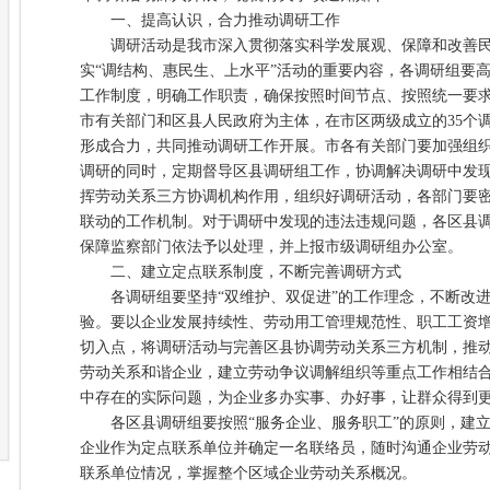
一、提高认识，合力推动调研工作
调研活动是我市深入贯彻落实科学发展观、保障和改善民
实“调结构、惠民生、上水平”活动的重要内容，各调研组要
工作制度，明确工作职责，确保按照时间节点、按照统一要
市有关部门和区县人民政府为主体，在市区两级成立的35个
形成合力，共同推动调研工作开展。市各有关部门要加强组
调研的同时，定期督导区县调研组工作，协调解决调研中发
挥劳动关系三方协调机构作用，组织好调研活动，各部门要
联动的工作机制。对于调研中发现的违法违规问题，各区县
保障监察部门依法予以处理，并上报市级调研组办公室。
二、建立定点联系制度，不断完善调研方式
各调研组要坚持“双维护、双促进”的工作理念，不断改进
验。要以企业发展持续性、劳动用工管理规范性、职工工资
切入点，将调研活动与完善区县协调劳动关系三方机制，推
劳动关系和谐企业，建立劳动争议调解组织等重点工作相结
中存在的实际问题，为企业多办实事、办好事，让群众得到
各区县调研组要按照“服务企业、服务职工”的原则，建立
企业作为定点联系单位并确定一名联络员，随时沟通企业劳
联系单位情况，掌握整个区域企业劳动关系概况。