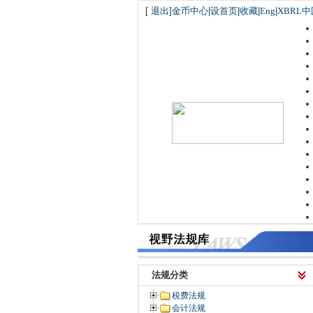
[
退出
]
金币中心
|
设首页
|
收藏
|
Eng
|
XBRL中
法规分类
税费法规
会计法规