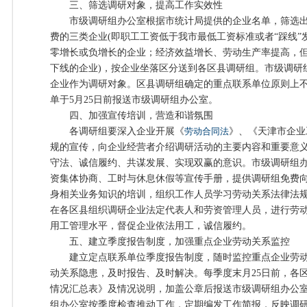
三、筛选调研对象，提高工作实效性
市级调研组办公室根据市统计局提供的企业名单，筛选出
费的三类企业(即职工工资低于我市最低工资标准或者“踩线
零增长或负增长的企业；经济效益增长、劳动生产率提高，
下线的企业)，按企业坐落区分送到各区县调研组。市级调研
企业作为调研对象。区县调研组确定的重点联系单位原则上不
单于5月25日前报送市级调研组办公室。
四、加强宣传培训，营造和谐氛围
各调研组要深入企业开展《
劳动合同法
》、《天津市企业
规的宣传，向企业经营者介绍调研活动的主要内容和重要意
守法、诚信履约、共谋发展、实现双赢的意识。市级调研组
资集体协商、工时与休息休假等宣传手册，提供调研组免费
身相关业务知识的培训，组织工作人员学习劳动关系法律法
在各区县组织调研企业法定代表人和劳资管理人员，进行劳
用工管理水平，督促企业依法用工，诚信履约。
五、建立季度报告制度，加强重点企业劳动关系监控
建立定点联系单位季度报告制度，随时监控重点企业劳动
动关系隐患，及时报告、及时解决。每季度末月25日前，各
情况汇总表》及情况说明，加盖公章后报送市级调研组办公室
组办公室按季度检查推动工作，定期编发工作简报，反映调