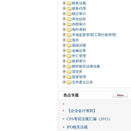
财务法规
税务代理
独立审计
评估估价
内部审计
海外准则
市场监督管理(工商行政管理)
海关
基础法规
金融证券
外汇管理
政府审计
财经相关法律法规
深交所
国资管理
文件废止公告
热点专题
【企业会计准则】
CPA考试法规汇编（2015）
IPO相关法规