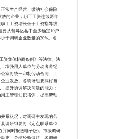
正常生产经营、缴纳社会保险
”发放的企业；职工工资连续两年
但职工工资增长低于工资指导线
组要从督导区县中至少确定10户
少于调研企业数量的20%。名
工资集体协商条例》等法律、法
义，增强用人单位与劳动者遵纪
办公室将统一印制劳动合同、工
向企业发放。各调研组要搞好自
规，提升协调解决问题的能力；
动用工管理知识培训，提高劳动
关系状况，对调研中发现的劳
区县调研组要将《定点联系单位
(并同时报送电子版)。市级调研
研动态，总结经验做法。各调研