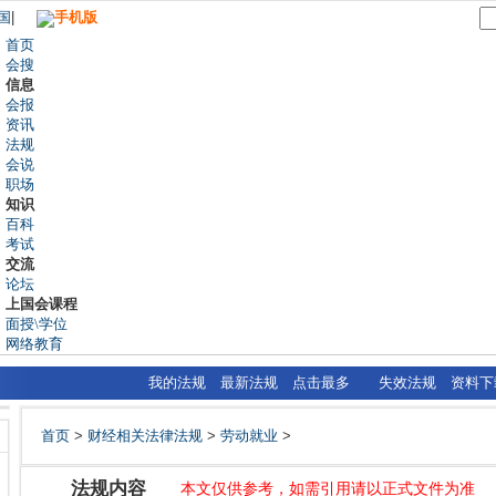
国
|
手机版
首页
会搜
信息
会报
资讯
法规
会说
职场
知识
百科
考试
交流
论坛
上国会课程
面授\学位
网络教育
我的法规
最新法规
点击最多
失效法规
资料下
首页
>
财经相关法律法规
>
劳动就业
>
法规内容
本文仅供参考，如需引用请以正式文件为准