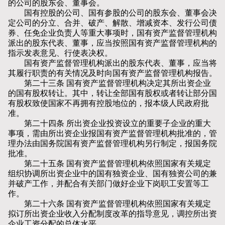
的公司的股东会、董事会。
国有控股的公司、国有参股的公司的股东会、董事会决
定公司的分立、合并、破产、解散、增减资本、发行公司债
券、任免企业负责人等重大事项时，国有资产监督管理机构
派出的股东代表、董事，应当按照国有资产监督管理机构的
指示发表意见、行使表决权。
国有资产监督管理机构派出的股东代表、董事，应当将
其履行职责的有关情况及时向国有资产监督管理机构报告。
第二十三条 国有资产监督管理机构决定其所出资企业
的国有股权转让。其中，转让全部国有股权或者转让部分国
有股权致使国家不再拥有控股地位的，报本级人民政府批
准。
第二十四条 所出资企业投资设立的重要子企业的重大
事项，需由所出资企业报国有资产监督管理机构批准的，管
理办法由国务院国有资产监督管理机构另行制定，报国务院
批准。
第二十五条 国有资产监督管理机构依照国家有关规定
组织协调所出资企业中的国有独资企业、国有独资公司的兼
并破产工作，并配合有关部门做好企业下岗职工安置等工
作。
第二十六条 国有资产监督管理机构依照国家有关规定
拟订所出资企业收入分配制度改革的指导意见，调控所出资
企业工资分配的总体水平。