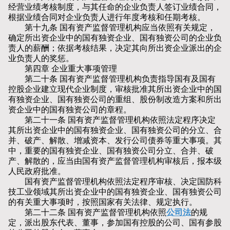
经营业绩考核制度，与其任命的企业负责人签订业绩合同，
根据业绩合同对企业负责人进行年度考核和任期考核。
第十九条 国有资产监督管理机构应当依照有关规定，
确定所出资企业中的国有独资企业、国有独资公司的企业负
责人的薪酬；依据考核结果，决定其向所出资企业派出的企
业负责人的奖惩。
第四章 企业重大事项管理
第二十条 国有资产监督管理机构负责指导国有及国有
控股企业建立现代企业制度，审核批准其所出资企业中的国
有独资企业、国有独资公司的重组、股份制改造方案和所出
资企业中的国有独资公司的章程。
第二十一条 国有资产监督管理机构依照法定程序决定
其所出资企业中的国有独资企业、国有独资公司的分立、合
并、破产、解散、增减资本、发行公司债券等重大事项。其
中，重要的国有独资企业、国有独资公司分立、合并、破
产、解散的，应当由国有资产监督管理机构审核后，报本级
人民政府批准。
国有资产监督管理机构依照法定程序审核、决定国防科
技工业领域其所出资企业中的国有独资企业、国有独资公司
的有关重大事项时，按照国家有关法律、规定执行。
第二十二条 国有资产监督管理机构依照
公司法
的规
定，派出股东代表、董事，参加国有控股的公司、国有参股