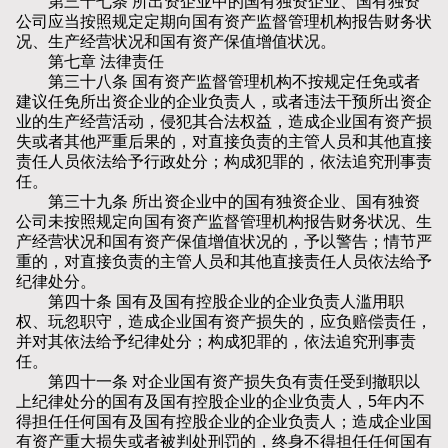
第三十七条 所出资企业中的国有独资企业、国有独资
公司应当按照规定定期向国有资产监督管理机构报告财务状
况、生产经营状况和国有资产保值增值状况。
第七章 法律责任
第三十八条 国有资产监督管理机构不按规定任免或者
建议任免所出资企业的企业负责人，或者违法干预所出资企
业的生产经营活动，侵犯其合法权益，造成企业国有资产损
失或者其他严重后果的，对直接负责的主管人员和其他直接
责任人员依法给予行政处分；构成犯罪的，依法追究刑事责
任。
第三十九条 所出资企业中的国有独资企业、国有独资
公司未按照规定向国有资产监督管理机构报告财务状况、生
产经营状况和国有资产保值增值状况的，予以警告；情节严
重的，对直接负责的主管人员和其他直接责任人员依法给予
纪律处分。
第四十条 国有及国有控股企业的企业负责人滥用职
权、玩忽职守，造成企业国有资产损失的，应负赔偿责任，
并对其依法给予纪律处分；构成犯罪的，依法追究刑事责
任。
第四十一条 对企业国有资产损失负有责任受到撤职以
上纪律处分的国有及国有控股企业的企业负责人，5年内不
得担任任何国有及国有控股企业的企业负责人；造成企业国
有资产重大损失或者被判处刑罚的，终身不得担任任何国有