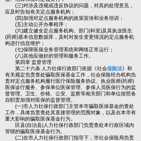
(三)对涉及违规或违反协议的问题，对其的处理意见，
应及时告知有关定点服务机构；
(四)加强对定点服务机构的政策宣传和业务培训；
(五)主动公开办事程序；
(六)建立健全定点服务机构、部门(科室)及其执业医生
(药师)基本信息数据库，及时对发生变更情况的定点服务机
构进行信息维护；
(七)保障医保业务管理系统和网络正常运行；
(八)其他应做好的管理和服务工作。
第四章 监督管理
第二十六条 人力社保行政部门依据《社会
保险法
》和
有关规定负责查处骗取医保基金工作，社会保险经办机构负
责对定点服务机构履行医疗保险服务协议、执业医师(药师)
医保诊疗服务、参保单位医保管理、参保人员医保行为的监
督管理。卫生、价格、公安、监察等相关部门和单位按照各
自职责加强对医保的监督管理。
(一)市人力社保行政部门主管本市骗取医保基金的查处
工作，具体负责查处其直接管理的范围对象，以及在本市有
重大影响的骗取医保基金行为。
区县(自治县)人力社保行政部门负责查处本行政区域内
管辖的骗取医保基金行为。
(二)在市人力社保行政部门指导下，市社会保险局负责