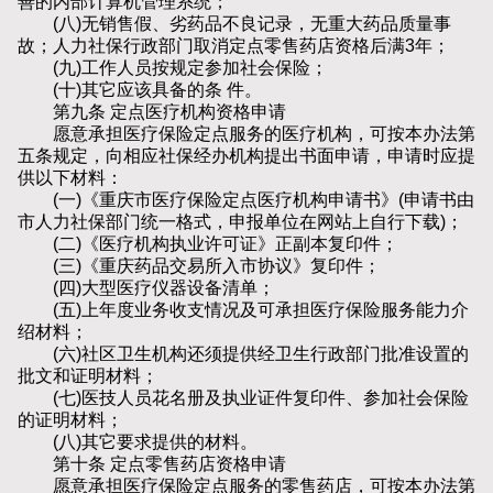
善的内部计算机管理系统；
(八)无销售假、劣药品不良记录，无重大药品质量事
故；人力社保行政部门取消定点零售药店资格后满3年；
(九)工作人员按规定参加社会保险；
(十)其它应该具备的条 件。
第九条 定点医疗机构资格申请
愿意承担医疗保险定点服务的医疗机构，可按本办法第
五条规定，向相应社保经办机构提出书面申请，申请时应提
供以下材料：
(一)《重庆市医疗保险定点医疗机构申请书》(申请书由
市人力社保部门统一格式，申报单位在网站上自行下载)；
(二)《医疗机构执业许可证》正副本复印件；
(三)《重庆药品交易所入市协议》复印件；
(四)大型医疗仪器设备清单；
(五)上年度业务收支情况及可承担医疗保险服务能力介
绍材料；
(六)社区卫生机构还须提供经卫生行政部门批准设置的
批文和证明材料；
(七)医技人员花名册及执业证件复印件、参加社会保险
的证明材料；
(八)其它要求提供的材料。
第十条 定点零售药店资格申请
愿意承担医疗保险定点服务的零售药店，可按本办法第