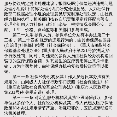
服务协议约定提出处理建议，报同级医疗保险违法违规问题
处理小组(以下简称“处理小组”)研究处理意见。人力社保行
政部门根据处理小组的处理意见研究制定处理决定，由社保
经办机构执行，相关部门按各自职责和规定程序配合落实。
处理小组由人力社保行政部门牵头，根据情况会同公安、监
察、卫生、价格、食药监等相关部门参与组成。
第二十九条 参保人员、参保单位分别有本办法第二十
三条 、第二十四条 规定的违规行为的，由其参保所在区县
(自治县)社保部门按照《社会保险法》、《重庆市骗取社会
保险基金处理办法》(重庆市人民政府令第231号)的规定给
予行政处罚。同时，对违规的参保人员由社保经办机构追回
骗取的医疗保险金额，对其发生的医疗费用停止其刷卡报
销，改为全额垫付，由社保经办机构复核后按政策予以报
销。
第三十条 社保经办机构及其工作人员违反本办法有关
规定的，由同级人力社保行政部门按照《社会保险法》和
《重庆市骗取社会保险基金处理办法》(重庆市人民政府令
第231号)有关规定进行处理。
第三十一条 对定点服务机构及其执业医师(药师)、参保
单位及参保个人、社保经办机构及其工作人员违反医疗保险
政策和本办法规定情节严重、涉嫌犯罪的，应按规定移送司
法机关处理。