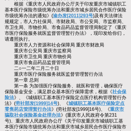
根据《重庆市人民政府办公厅关于印发重庆市城镇职工
基本医疗保险市级统筹办法和重庆市城乡居民合作医疗保险
市级统筹办法的通知》(
渝办发[2011]293号
)及有关法律法
规规定，市人力社保局、市财政局、市公安局、市监察局、
市卫生局、市物价局、市食品药品监督管理局制定了《重庆
市医疗保险服务就医监督管理暂行办法》，现印发给你们，
请遵照执行。
重庆市人力资源和社会保障局 重庆市财政局
重庆市公安局 重庆市监察局
重庆市卫生局 重庆市物价局
重庆市食品药品监督管理局
二○一二年二月二十日
重庆市医疗保险服务就医监督管理暂行办法
第一章 总则
第一条 为加强医疗保险服务、就医和管理，确保医疗
保险基金安全，满足群众基本医疗保障需求，根据《
社会保
险法
》、《城镇职工基本医疗保险定点医疗机构管理暂行办
法》(
劳社部发[1999]14号
)、《
城镇职工基本医疗保险定点
零售药店管理暂行办法
》(劳社部发[1999]16号)、《
重庆市
骗取社会保险基金处理办法
》(重庆市人民政府令第231
号)、重庆市人民政府办公厅《关于印发重庆市城镇职工基
本医疗保险市级统筹办法和重庆市城乡居民合作医疗保险市