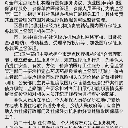
对全市定点服务机构履行医保服务协议、执业医师(药师)医
保诊疗服务、参保单位医保管理、参保人员医保行为的监督
管理工作，指导区县社保经办机构开展相关工作，具体负责
其直接管理的范围对象医疗保险服务就医监督管理。
区县(自治县)社保经办机构负责管辖范围内医疗保险服
务就医监督管理相关工作。
市、区县(自治县)社保经办机构通过网络审核、日常检
查(含暗访)、专项检查、受理举报投诉等，加强医疗保险服
务就医监督管理。
(三)卫生部门主要承担全市定点医疗机构的综合管理职
能，建立健全卫生服务体系，规范医疗服务行为，为参保人
员提供安全、有效、方便、价廉的医疗卫生服务；药品监督
管理部门主要承担定点药店药品质量的监督管理职能；价格
主管部门主要承担全市医疗保险相关医药价格的监督和管理
职能；公安部门主要承担骗取医疗保险基金违法犯罪案件的
侦办职能；监察部门主要承担对各部门履行职能职责情况开
展监督检查和对相关人员违纪违规行为进行查处的职能。
参保人员所在单位、个人参保人员参保所在地(户籍所
在地或者居住地)的街道办事处、乡镇人民政府等，应当协
助人力社保行政部门及社保经办机构做好查处骗取医保基金
工作。
第二十七条 任何单位、个人均有权对定点服务机构、