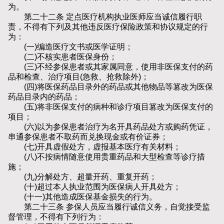
为。
第二十二条 定点医疗机构执业医师应当诚信履行职
责，不得有下列及其他违反医疗保险政策和协议规定的行
为：
(一)编造医疗文书或医学证明；
(二)不核实患者医保身份；
(三)不经参保患者或其家属同意，使用非医保支付的药
品和检查、治疗项目(急救、抢救除外)；
(四)将医保药品目录外的药品或其他物品等篡改为医保
药品目录内的药品；
(五)将非医保支付的病种和诊疗项目篡改为医保支付的
项目；
(六)以为参保患者治疗为名开具药品处方或购药凭证，
串通参保患者不取药而兑换现金或有价证券；
(七)开具虚假处方，虚报基本医疗有关材料；
(八)不按病情随意使用贵重药品和大型检查等诊疗措
施；
(九)分解处方、超量开药、重复开药；
(十)超过本人执业范围为医保病人开具处方；
(十一)其他造成医保基金损失的行为。
第二十三条 参保人员应当履行诚信义务，自觉接受监
督管理，不得有下列行为：