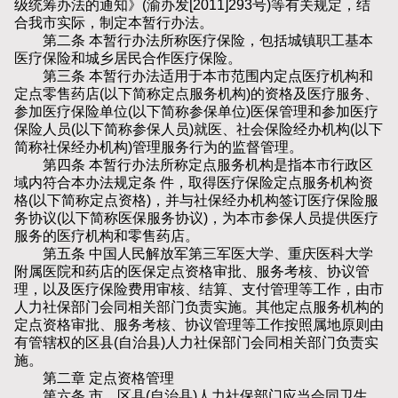
级统筹办法的通知》(渝办发[2011]293号)等有关规定，结
合我市实际，制定本暂行办法。
第二条 本暂行办法所称医疗保险，包括城镇职工基本
医疗保险和城乡居民合作医疗保险。
第三条 本暂行办法适用于本市范围内定点医疗机构和
定点零售药店(以下简称定点服务机构)的资格及医疗服务、
参加医疗保险单位(以下简称参保单位)医保管理和参加医疗
保险人员(以下简称参保人员)就医、社会保险经办机构(以下
简称社保经办机构)管理服务行为的监督管理。
第四条 本暂行办法所称定点服务机构是指本市行政区
域内符合本办法规定条 件，取得医疗保险定点服务机构资
格(以下简称定点资格)，并与社保经办机构签订医疗保险服
务协议(以下简称医保服务协议)，为本市参保人员提供医疗
服务的医疗机构和零售药店。
第五条 中国人民解放军第三军医大学、重庆医科大学
附属医院和药店的医保定点资格审批、服务考核、协议管
理，以及医疗保险费用审核、结算、支付管理等工作，由市
人力社保部门会同相关部门负责实施。其他定点服务机构的
定点资格审批、服务考核、协议管理等工作按照属地原则由
有管辖权的区县(自治县)人力社保部门会同相关部门负责实
施。
第二章 定点资格管理
第六条 市、区县(自治县)人力社保部门应当会同卫生、