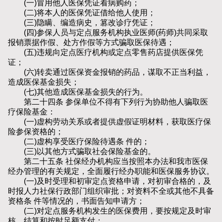
(一)冒用他人医保凭证看病购药；
(二)将本人的医保凭证借给他人使用；
(三)隐瞒、编造病史，篡改诊疗凭证；
(四)参保人员与定点服务机构执业医师(药师)共同采取
报销票据作假、处方作假等方式骗取医保待遇；
(五)违规向定点医疗机构或定点零售药店提供医保凭
证；
(六)转卖通过医保资金报销的药品，谋取不正当利益，
造成医保基金损失；
(七)其他造成医保基金损失的行为。
第二十四条 参保单位不得有下列行为协助他人骗取医
疗保险基金：
(一)虚构劳动关系或者提供虚假证明材料，获取医疗保
险参保资格的；
(二)虚构享受医疗保险待遇条 件的；
(三)以其他方式骗取社会保险基金的。
第二十五条 社保经办机构应当按照本办法和我市医保
经办管理的有关规定，全面履行经办职能和医保服务协议。
(一)及时受理和初审定点资格申请，对初审合格的，及
时报人力社保行政部门组织审批；对资料不全或其他不具备
资格条 件等情况的，书面告知申请方；
(二)对定点服务机构发生的医保费用，要按规定及时审
核、结算和按时足额支付；