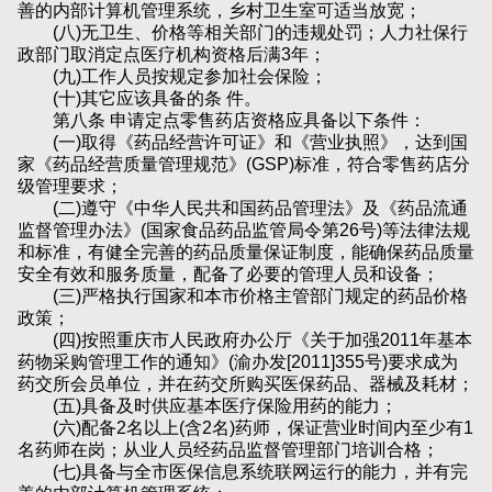
善的内部计算机管理系统，乡村卫生室可适当放宽；
(八)无卫生、价格等相关部门的违规处罚；人力社保行
政部门取消定点医疗机构资格后满3年；
(九)工作人员按规定参加社会保险；
(十)其它应该具备的条 件。
第八条 申请定点零售药店资格应具备以下条件：
(一)取得《药品经营许可证》和《营业执照》，达到国
家《药品经营质量管理规范》(GSP)标准，符合零售药店分
级管理要求；
(二)遵守《中华人民共和国药品管理法》及《药品流通
监督管理办法》(国家食品药品监管局令第26号)等法律法规
和标准，有健全完善的药品质量保证制度，能确保药品质量
安全有效和服务质量，配备了必要的管理人员和设备；
(三)严格执行国家和本市价格主管部门规定的药品价格
政策；
(四)按照重庆市人民政府办公厅《关于加强2011年基本
药物采购管理工作的通知》(渝办发[2011]355号)要求成为
药交所会员单位，并在药交所购买医保药品、器械及耗材；
(五)具备及时供应基本医疗保险用药的能力；
(六)配备2名以上(含2名)药师，保证营业时间内至少有1
名药师在岗；从业人员经药品监督管理部门培训合格；
(七)具备与全市医保信息系统联网运行的能力，并有完