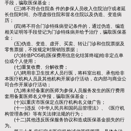
手段，骗取医保基金；
(三)将不符合住院条 件的参保人员收入住院治疗或者延
长住院时间、办理虚假住院和冒名住院以及伪造、变造病
历；
(四)将不符合门诊特殊病登记条件的，通过伪造、编造
相关证明等手段登记为门诊特殊病并给予治疗，骗取医保基
金；
(五)伪造、变造、虚开、买卖、转让门诊和住院票据及
零售票据，不按规定时限销毁票据；
(六)转借POS机(医保费用信息化结算终端)给非定点单
位或个人使用；
(七)重复收费、分解收费；
(八)聘用非卫生技术人员行医，将科室出租、承包给非
本医疗机构人员及其他机构开展诊疗活动，在内部与商业公
司合作开展诊疗活动；
(九)将未经备案的医师为参保人员服务发生的医疗费用
套用备案医师名义申报，骗取医保基金；
(十)以重庆市医保定点医疗机构名义做广告；
(十一)违反《中华人民共和国药品管理法》、《医疗机
构管理条例》等有关法律法规的行为；
(十二)其他违反医保服务协议和造成医保基金损失的行
为。