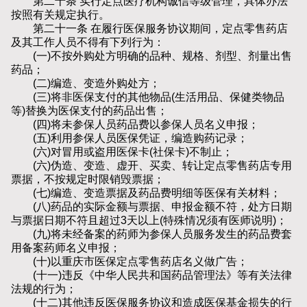
第二十条 实行定点医疗机构诚信等级管理，具体办法
按照有关规定执行。
第二十一条 在履行医保服务协议期间，定点零售药店
及其工作人员不得有下列行为：
(一)不按外购处方明确的品种、规格、剂型、剂量出售
药品；
(二)编造、变造外购处方；
(三)将非医保支付的其他物品(生活用品、保健类物品
等)替换为医保支付的药品出售；
(四)将未参保人员药品费以参保人员名义申报；
(五)利用参保人员医保凭证，编造购药记录；
(六)对冒用或盗用医保卡(社保卡)不制止；
(六)伪造、变造、虚开、买卖、转让定点零售药店专用
票据，不按规定时限销毁票据；
(七)编造、变造票据及药品费明细等医保有关材料；
(八)药品的实际金额与票据、申报金额不符，处方日期
与票据日期不符且超过3天以上(特殊情况须有医师说明)；
(九)将未经备案的药师为参保人员服务发生的药品费套
用备案药师名义申报；
(十)以重庆市医保定点零售药店名义做广告；
(十一)违反《中华人民共和国药品管理法》等有关法律
法规的行为；
(十二)其他违反医保服务协议和造成医保基金损失的行