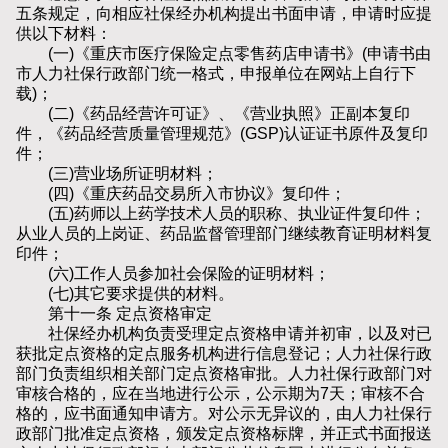
五条规定，向相应社保经办机构提出书面申请，申请时应提
供以下材料：
(一)《重庆市医疗保险定点零售药店申请书》(申请书由
市人力社保行政部门统一格式，申报单位在网站上自行下
载)；
(二)《药品经营许可证》、《营业执照》正副本复印
件，《药品经营质量管理规范》(GSP)认证证书原件及复印
件；
(三)营业场所证明材料；
(四)《重庆药品交易所入市协议》复印件；
(五)药师以上药学技术人员的职称、执业证件复印件；
从业人员的上岗证、药品监督管理部门继续教育证明材料复
印件；
(六)工作人员参加社会保险的证明材料；
(七)其它要求提供的材料。
第十一条 定点资格审定
社保经办机构负责受理定点资格申请并初审，以及对已
获批定点资格的定点服务机构进行信息登记；人力社保行政
部门负责组织相关部门定点资格审批。人力社保行政部门对
审核合格的，应在当地进行公示，公示期为7天；审核不合
格的，应书面通知申请方。对公示无异议的，由人力社保行
政部门批准定点资格，颁发定点资格标牌，并正式书面报送