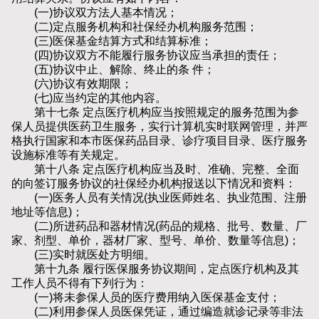
(一)协议双方法人基本情况；
(二)定点服务机构和社保经办机构服务范围；
(三)医保基金结算方式和结算标准；
(四)协议双方不能履行服务协议应当承担的责任；
(五)协议中止、解除、终止的条 件；
(六)协议有效期限；
(七)应当约定的其他内容。
第十七条 定点医疗机构应当按照规定的服务范围为参
保人员提供医药卫生服务，实行计算机实时联网管理，并严
格执行国家和本市医保药品目录、诊疗项目目录、医疗服务
设施标准等有关规定。
第十八条 定点医疗机构应当及时、准确、完整、全面
的向签订服务协议的社保经办机构报送以下情况和资料：
(一)医务人员有关情况(执业医师姓名、执业范围、注册
地址等信息)；
(二)所进药品和器材情况(药品的规格、批号、数量、厂
家、剂型、单价，器材厂家、型号、单价、数量等信息)；
(三)实时就医处方明细。
第十九条 履行医保服务协议期间，定点医疗机构及其
工作人员不得有下列行为：
(一)将未参保人员的医疗费用纳入医保基金支付；
(二)利用参保人员医保凭证，通过编造就诊记录等非法