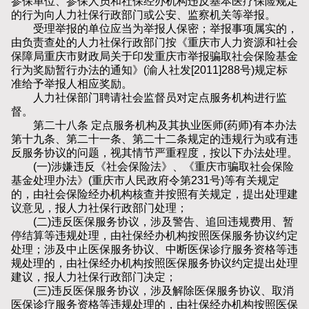
参保单位、参保人员和社保经办机构违反基本医疗保险规定
的行为向人力社保行政部门或公安、监察机关等举报。
受理举报的单位应当为举报人保密；举报事项属实的，
由负责查处的人力社保行政部门按《重庆市人力资源和社会
保障局重庆市财政局关于印发重庆市举报骗取社会保险基金
行为奖励暂行办法的通知》(渝人社发[2011]288号)规定标
准给予举报人相应奖励。
人力社保部门聘请社会监督员对定点服务机构进行监
督。
第二十八条 定点服务机构及其执业医师(药师)有本办法
第十九条、第二十一条、第二十二条规定的违规行为或有违
反服务协议的问题，视其情节严重程度，按以下办法处理。
(一)涉嫌违反《社会保险法》、《重庆市骗取社会保险
基金处理办法》(重庆市人民政府令第231号)等有关规定
的，由社会保险经办机构核查并按照有关规定，提出处理建
议意见，报人力社保行政部门处理；
(二)违反医保服务协议，涉及警告、追回违规费用、暂
停结算等违规处理，由社保经办机构按照医保服务协议约定
处理；涉及中止医保服务协议、中断医保诊疗服务资格等违
规处理的，由社保经办机构按照医保服务协议约定提出处理
建议，报人力社保行政部门决定；
(三)违反医保服务协议，涉及解除医保服务协议、取消
医保诊疗服务资格等违规处理的，由社保经办机构按照医保