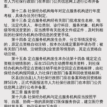
市人力社保行政部门在本部门公共信息网上进行公布并备
案。
第十二条 社保经办机构每年对定点服务机构进行年度
考核，具体办法另行制定。
第十三条 定点服务机构经有关部门批准发生名称、地
址、法定代表人、单位类别、诊疗科目、服务对象、机构等
级等情况变更的，应当携带有关批准文件或证件，及时到相
应的社保经办机构办理信息的变更手续。
第十四条 定点服务机构发生合并、分立等情况变化
的，原定点资格自动注销，按本办法规定重新申请办理；被
有关部门吊销、注销营(执)业资质等情形的，其定点资格自
动注销。
第十五条 定点服务机构发生本办法第十四条 规定定点
资格注销情形的，应在15日内主动携带相关资料，到社保
经办机构办理定点资格注销手续并交回定点资格标牌，由社
保经办机构报同级人力社保行政部门备案和回收资格标牌。
区县(自治县)人力社保行政部门应在备案和收回资格标
牌5日内，正式书面报送市人力社保行政部门在本部门公共
信息网上进行公布并备案。
第三章 服务管理
第十六条 社保经办机构与定点服务机构应当按照平
等、自愿、协商一致的原则签订医保服务协议，建立医疗费
用结算关系。协议应有如下内容：