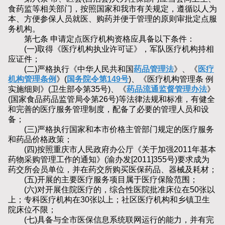
食药监等相关部门，按照国家和我市有关规定，遵循以人为
本、方便参保人员就医、购药并便于管理的原则审批定点服
务机构。
第七条 申请定点医疗机构资格应具备以下条件：
(一)取得《医疗机构执业许可证》，军队医疗机构持相
应证件；
(二)严格执行《中华人民共和国
药品管理法
》、《
医疗
机构管理条例
》(
国务院令第149号
)、《医疗机构管理条 例
实施细则》(卫生部令第35号)、《
药品流通监督管理办法
》
(国家食品药品监管局令第26号)等法律法规和标准，有健全
和完善的医疗服务管理制度，配备了必要的管理人员和设
备；
(三)严格执行国家和本市价格主管部门规定的医疗服务
和药品价格政策；
(四)按照重庆市人民政府办公厅《关于加强2011年基本
药物采购管理工作的通知》(渝办发[2011]355号)要求成为
药交所会员单位，并在药交所购买医保药品、器械及耗材；
(五)开展的主要医疗服务项目属于医疗保险范围；
(六)对开展住院医疗的，综合性医院批准床位在50张以
上；专科医疗机构在30张以上；社区医疗机构和乡镇卫生
院床位不限；
(七)具备与全市医保信息系统联网运行的能力，并有完