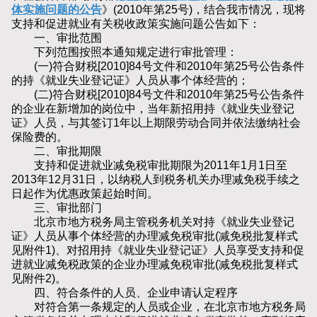
体实施问题的公告
》(2010年第25号)，结合我市情况，现将
支持和促进就业有关税收政策实施问题公告如下：
一、审批范围
下列范围按照本通知规定进行审批管理：
(一)符合财税[2010]84号文件和2010年第25号公告条件
的持《就业失业登记证》人员从事个体经营的；
(二)符合财税[2010]84号文件和2010年第25号公告条件
的企业在新增加的岗位中，当年新招用持《就业失业登记
证》人员，与其签订1年以上期限劳动合同并依法缴纳社会
保险费的。
二、审批期限
支持和促进就业减免税审批期限为2011年1月1日至
2013年12月31日，以纳税人到税务机关办理减免税手续之
日起作为优惠政策起始时间。
三、审批部门
北京市地方税务局主管税务机关对持《就业失业登记
证》人员从事个体经营的办理减免税审批(减免税批复样式
见附件1)、对招用持《就业失业登记证》人员享受支持和促
进就业减免税政策的企业办理减免税审批(减免税批复样式
见附件2)。
四、符合条件的人员、企业申请认定程序
对符合第一条规定的人员或企业，在北京市地方税务局