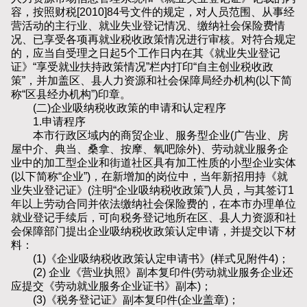
容，按照财税[2010]84号文件的规定，对人员范围、从事经
营活动的主行业、就业失业登记情况、缴纳社会保险费情
况、已享受各项再就业税收政策情况进行审核。对符合规定
的，应当自受理之日起5个工作日内在其《就业失业登记
证》“享受就业扶持政策情况”栏内打印“自主创业税收政
策”，并加盖区、县人力资源和社会保障局经办机构(以下简
称“区县经办机构”)印章。
(二)企业吸纳税收政策的申请和认定程序
1.申请程序
本市行政区域内的商贸企业、服务型企业(广告业、房
屋中介、典当、桑拿、按摩、氧吧除外)、劳动就业服务企
业中的加工型企业和街道社区具有加工性质的小型企业实体
(以下简称“企业”)，在新增加的岗位中，当年新招用持《就
业失业登记证》(注明“企业吸纳税收政策”)人员，与其签订1
年以上劳动合同并依法缴纳社会保险费的，在本市办理单位
就业登记手续后，可向税务登记地所在区、县人力资源和社
会保障部门提出企业吸纳税收政策认定申请，并提交以下材
料：
(1)《企业吸纳税收政策认定申请书》(样式见附件4)；
(2) 企业《营业执照》副本复印件(劳动就业服务企业还
应提交《劳动就业服务企业证书》副本)；
(3)《税务登记证》副本复印件(企业盖章)；