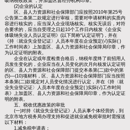
吸纳税收政策”，并加盖区县经办机构印章。
(2)企业的认定
区、县人力资源和社会保障部门应按照2010年第25号
公告第二条第二款规定进行审核，需要对申请材料的实质内
容进行核实的，应当深入企业现场核实。核实无误后，对符
合要求的，应当自受理之日起10个工作日内核发《企业实
体吸纳失业人员认定证明》(以下简称“认定证明”)，并在
《持〈就业失业登记证〉人员本年度在企业预定(√)实际( )
工作时间表》上加盖区、县人力资源和社会保障局印章，作
为认定证明的附表。
企业在认定或年度检查合格后，纳税年度终了前招用人
员发生变化的，企业应当在人员变化的次月向核发认定证明
的区、县人力资源和社会保障部门提交本条第(二)款中的第
(5)—(10)项材料，区、县人力资源和社会保障部门应当按照
本条第(二)款规定对人员变化情况进行认定，并在《持〈就
业失业登记证〉人员本年度在企业预定( )实际(√)工作时间
表》上加盖区、县人力资源和社会保障局印章，作为认定证
明的附表。
五、税收优惠政策的审批
(一)对持《就业失业登记证》人员从事个体经营的，到
北京市地方税务局办理支持和促进就业减免税审批时需报送
以下材料：
1.减免税申请表；