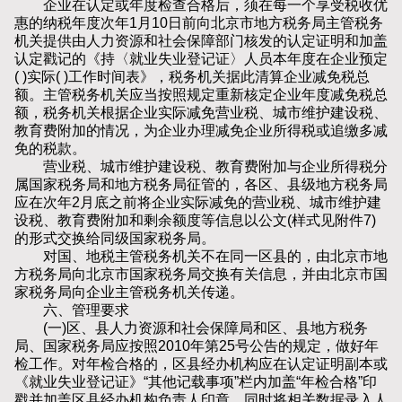
企业在认定或年度检查合格后，须在每一个享受税收优
惠的纳税年度次年1月10日前向北京市地方税务局主管税务
机关提供由人力资源和社会保障部门核发的认定证明和加盖
认定戳记的《持〈就业失业登记证〉人员本年度在企业预定
( )实际( )工作时间表》，税务机关据此清算企业减免税总
额。主管税务机关应当按照规定重新核定企业年度减免税总
额，税务机关根据企业实际减免营业税、城市维护建设税、
教育费附加的情况，为企业办理减免企业所得税或追缴多减
免的税款。
营业税、城市维护建设税、教育费附加与企业所得税分
属国家税务局和地方税务局征管的，各区、县级地方税务局
应在次年2月底之前将企业实际减免的营业税、城市维护建
设税、教育费附加和剩余额度等信息以公文(样式见附件7)
的形式交换给同级国家税务局。
对国、地税主管税务机关不在同一区县的，由北京市地
方税务局向北京市国家税务局交换有关信息，并由北京市国
家税务局向企业主管税务机关传递。
六、管理要求
(一)区、县人力资源和社会保障局和区、县地方税务
局、国家税务局应按照2010年第25号公告的规定，做好年
检工作。对年检合格的，区县经办机构应在认定证明副本或
《就业失业登记证》“其他记载事项”栏内加盖“年检合格”印
戳并加盖区县经办机构负责人印章，同时将相关数据录入人