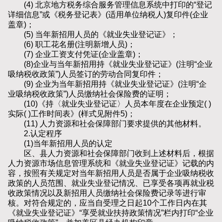
(4) 北京地方税务综合服务管理信息系统中打印的“登记
详细信息”或《税务登记表》(适用单位纳税人)复印件(企业
盖章)；
(5) 当年新招用人员的《就业失业登记证》；
(6) 职工花名册(注明新增人员)；
(7) 企业工资支付凭证(企业盖章)；
(8)企业与当年新招用持《就业失业登记证》(注明“企业
吸纳税收政策”)人员签订的劳动合同复印件；
(9) 企业为当年新招用持《就业失业登记证》(注明“企
业吸纳税收政策”)人员缴纳社会保险费的证明；
(10)《持〈就业失业登记证〉人员本年度在企业预定( )
实际( )工作时间表》(样式见附件5)；
(11) 人力资源和社会保障部门要求提供的其他材料。
2.认定程序
(1)当年新招用人员的认定
区、县人力资源和社会保障部门收到上述材料后，根据
人力资源市场信息管理系统和《就业失业登记证》记载的内
容，按照有关规定对当年新招用人员是否属于企业吸纳税收
政策的人员范围、就业失业登记情况、已享受各项再就业税
收政策情况以及新招用人员缴纳社会保险费记录等进行审
核。对符合规定的，应当自受理之日起10个工作日内在其
《就业失业登记证》“享受就业扶持政策情况”栏内打印“企业