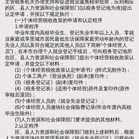
主管税务机关办理支持和促进就业减免税审批前，应到相应
的区、县人力资源和社会保障部门(以税务登记地为准)提出
认定申请，并按以下规定执行：
(一)个体经营税收政策的申请和认定程序
1.申请程序
毕业年度内高校毕业生、登记失业半年以上人员、零就
业家庭或享受城市居民最低生活保障家庭劳动年龄内的登记
失业人员以及符合规定的其他人员(以下简称“个体经营人
员”)，在本市办理个人就业登记手续后，可向税务登记地所
在区、县人力资源和社会保障部门提出个体经营税收政策认
定申请，并提交以下材料：
(1)《个体经营税收政策认定申请书》(样式见附件3)；
(2) 个体工商户《营业执照》(副本)复印件；
(3)《税务登记证》(副本)复印件；
(4)《税务登记表》(适用个体经营)原件及复印件(原件
审核后退回)；
(5)个体经营人员的《就业失业登记证》；
(6)个体经营人员缴纳社会保险费记录(毕业年度内高校
毕业生除外)；
(7)人力资源和社会保障部门要求提供的其他材料。
2.认定程序
区、县人力资源和社会保障部门收到上述材料后，根据
人力资源市场信息管理系统和《就业失业登记证》记载的内