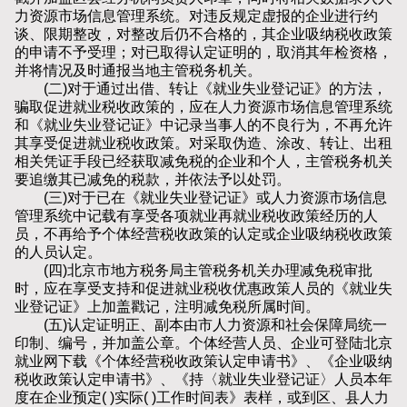
力资源市场信息管理系统。对违反规定虚报的企业进行约
谈、限期整改，对整改后仍不合格的，其企业吸纳税收政策
的申请不予受理；对已取得认定证明的，取消其年检资格，
并将情况及时通报当地主管税务机关。
(二)对于通过出借、转让《就业失业登记证》的方法，
骗取促进就业税收政策的，应在人力资源市场信息管理系统
和《就业失业登记证》中记录当事人的不良行为，不再允许
其享受促进就业税收政策。对采取伪造、涂改、转让、出租
相关凭证手段已经获取减免税的企业和个人，主管税务机关
要追缴其已减免的税款，并依法予以处罚。
(三)对于已在《就业失业登记证》或人力资源市场信息
管理系统中记载有享受各项就业再就业税收政策经历的人
员，不再给予个体经营税收政策的认定或企业吸纳税收政策
的人员认定。
(四)北京市地方税务局主管税务机关办理减免税审批
时，应在享受支持和促进就业税收优惠政策人员的《就业失
业登记证》上加盖戳记，注明减免税所属时间。
(五)认定证明正、副本由市人力资源和社会保障局统一
印制、编号，并加盖公章。个体经营人员、企业可登陆北京
就业网下载《个体经营税收政策认定申请书》、《企业吸纳
税收政策认定申请书》、《持〈就业失业登记证〉人员本年
度在企业预定( )实际( )工作时间表》表样，或到区、县人力