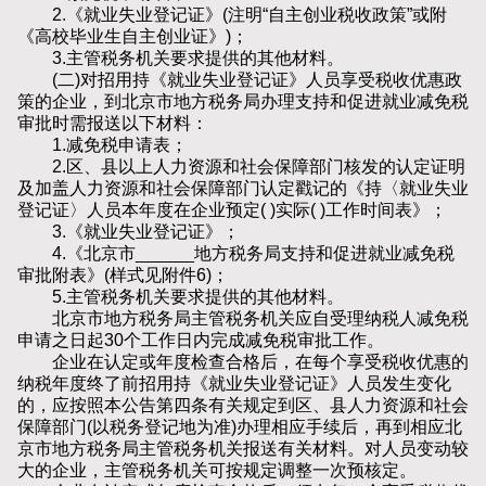
2.《就业失业登记证》(注明“自主创业税收政策”或附
《高校毕业生自主创业证》)；
3.主管税务机关要求提供的其他材料。
(二)对招用持《就业失业登记证》人员享受税收优惠政
策的企业，到北京市地方税务局办理支持和促进就业减免税
审批时需报送以下材料：
1.减免税申请表；
2.区、县以上人力资源和社会保障部门核发的认定证明
及加盖人力资源和社会保障部门认定戳记的《持〈就业失业
登记证〉人员本年度在企业预定( )实际( )工作时间表》；
3.《就业失业登记证》；
4.《北京市______地方税务局支持和促进就业减免税
审批附表》(样式见附件6)；
5.主管税务机关要求提供的其他材料。
北京市地方税务局主管税务机关应自受理纳税人减免税
申请之日起30个工作日内完成减免税审批工作。
企业在认定或年度检查合格后，在每个享受税收优惠的
纳税年度终了前招用持《就业失业登记证》人员发生变化
的，应按照本公告第四条有关规定到区、县人力资源和社会
保障部门(以税务登记地为准)办理相应手续后，再到相应北
京市地方税务局主管税务机关报送有关材料。对人员变动较
大的企业，主管税务机关可按规定调整一次预核定。