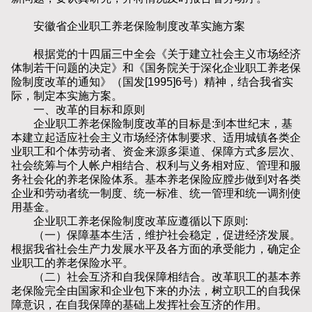
安徽省企业职工养老保险制度改革实施方案
根据党的十四届三中全会《关于建立社会主义市场经济
体制若干问题的决定》和《国务院关于深化企业职工养老保
险制度改革的通知》（国发[1995]6号）精神，结合我省实
际，制定本实施方案。
一、改革的目标和原则
企业职工养老保险制度改革的目标是:到本世纪末，基
本建立起适应社会主义市场经济体制要求、适用城镇各类企
业职工和个体劳动者、资金来源多渠道、保障方式多层次、
社会统筹与个人帐户相结合、权利与义务相对应、管理和服
务社会化的养老保险体系。基本养老保险应膛步做到对各类
企业和劳动者统一制度、统一标准、统一管理和统一调剂使
用基金。
企业职工养老保险制度改革应遵循以下原则:
（一）保障基本生活，维护社会稳定，促进经济发展。
根据我省社会生产力发展水平及各方面的承受能力，确定企
业职工的养老保险水平。
（二）社会互济和自我保障相结合。改革职工的基本养
老保险完全由国家和企业包下来的办法，树立职工的自我保
障意识，在自我保障的基础上发挥社会互济的作用。