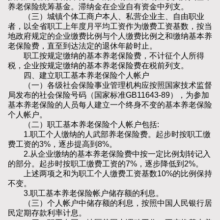
养老保险统筹基金。滞纳金在企业自有资金中列支。
（三）城镇个体工商户本人、私营企业主、自由职业
者，以全省职工上年度月平均工资作为缴费工资基数，按当
地政府规定的企业缴费比例与个人缴费比例之和缴纳基本养
老保险费，直至到达法定的退休年龄时止。
职工按规定缴纳的基本养老保险费，不计征个人所得
税，企业按规定缴纳的基本养老保险费在税前列支。
四、建立职工基本养老保险个人帐户
（一）各级社会保险事业管理机构应按照国家技术监督
局发布的社会保险号码（国家标准GB11643-89），为参加
基本养老保险的人员每人建立一个终身不变的基本养老保险
个人帐户。
（二）职工基本养老保险个人帐户包括:
1.职工个人缴纳的人武部养老保险费。起步时按职工缴
费工资的3%，逐步提高到8%。
2.从企业缴纳的基本养老保险费中按一定比例划转记入
的部分。起步时按职工缴费工资的7%，逐步降低到2%。
上述两项之和为职工个人缴费工资基数10%的比例保持
不变。
3.职工基本养老保险帐户储存额的利息。
（三）个人帐户中储存额的利息，按照中国人民银行居
民定期存款利率计息。