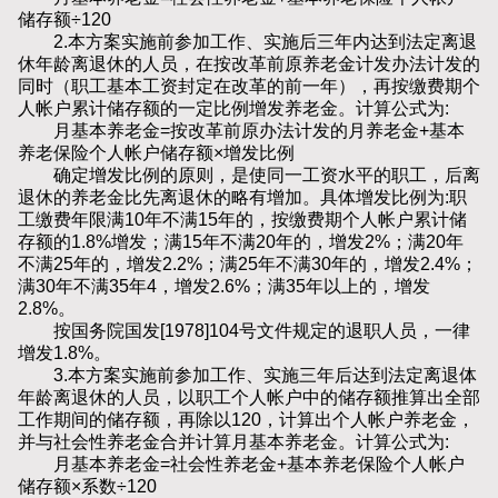
储存额÷120
2.本方案实施前参加工作、实施后三年内达到法定离退
休年龄离退休的人员，在按改革前原养老金计发办法计发的
同时（职工基本工资封定在改革的前一年），再按缴费期个
人帐户累计储存额的一定比例增发养老金。计算公式为:
月基本养老金=按改革前原办法计发的月养老金+基本
养老保险个人帐户储存额×增发比例
确定增发比例的原则，是使同一工资水平的职工，后离
退休的养老金比先离退休的略有增加。具体增发比例为:职
工缴费年限满10年不满15年的，按缴费期个人帐户累计储
存额的1.8%增发；满15年不满20年的，增发2%；满20年
不满25年的，增发2.2%；满25年不满30年的，增发2.4%；
满30年不满35年4，增发2.6%；满35年以上的，增发
2.8%。
按国务院国发[1978]104号文件规定的退职人员，一律
增发1.8%。
3.本方案实施前参加工作、实施三年后达到法定离退体
年龄离退休的人员，以职工个人帐户中的储存额推算出全部
工作期间的储存额，再除以120，计算出个人帐户养老金，
并与社会性养老金合并计算月基本养老金。计算公式为:
月基本养老金=社会性养老金+基本养老保险个人帐户
储存额×系数÷120