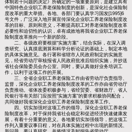
体制若干问题的决定》所确定的一项重要原则，是建立具有
中国特色企业职工养老保险制度的创新，是深化社会保险制
度改革的重大举措。各地、各部门要认真学习国发[1995]6
号文件，广泛深入地开展宣传深化企业职工养老保险制度改
革的目标、原则和意义，不断提高职工对养老保险制度改革
必要性和迫切性的认识，卓有成效地将我省企业职工养老保
险制度改革推向一个新的阶段。
二、各级政府要根据“实施方案”，结合实际，在深入调
查研究、认真摸底测算和科学分析论证的基础上，制定本地
的具体实施意见。各行署和省辖市人民政府制定的实施意
见，经省劳动厅审核报省人民政府批准后组织实施，并抄送
省社会保险委员会办公室。同时，要认真做好业务培训工
作，以利于这项工作的开展。
三、全省企业职工养老保险工作由省劳动厅负责指导、
监督，深化企业职工养老保险制度改革的工作亦由省劳动厅
负责推动。省体改委积极参与，省经贸委、省财政厅、省人
民银行等有关部门应按照“实施方案”的要求积极协同配合，
共同做好我省深化企业职工养老保险制度改革工作。
四、切实加强对这项工作的领导。深化企业职工养老保
险制度改革，对于保持我省社会稳定和促进经济快速健康发
展，有着十分重要的意义。各地要切实加强领导，把这项工
作列入重要议事日程，对在具体实施过程中出现的新情况、
新问题，要认真研究，并将情况及时报告省劳动厅。