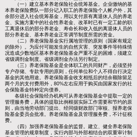
（一）建立基本养老保险社会统筹基金。企业缴纳的基
本养老保险费队一部分记入职工的养老保险个人帐户外，其
余部分进入社会统筹基金，用以支付原有离退休人员的养老
金、实施方案中的社会性养老金、改革时已有一定工龄的职
工离退休后的部分养老金、寿命长和收入低的离退体人员的
部分养老金、基本养老金正常调节制度所需的资金。
（二）养老保险基金实行属地管理的原则（国家有规定
的除外）。为应付可能发生的自然灾害、突发事件等特殊情
况造成少数地区基本养老保险基金严重不足的困难，须建立
省级调剂金制度。省级调剂金办法另行制定。
（三）养老保险基金是全体职工的共同财产，必须坚持
专户存储、专款专用的原则，任何单位和个人不得自行决定
基金的其他用途。养老保险基金收支相抵后的结余额除留足
两个月的支付费用外，80%左右应用于购买由国家发行的社
会保险基金特种定向债券。
各级社会保险经办机构可从养老保险基金中提取一定的
管理服务费，具体的提取比例根据实际工作需要和节约的原
则，由当地劳动部门提出、经同级财政部门审核、报养老保
险基金委员会批准。养老保险基金及管理服务费，不计征税
费。
（四）加强养老保险基金的监督。建立、健全养老保险
基金管理的规章制度，实行内部与外部相结合的双重审计制