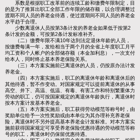
系数是根据职工改革前的连续工龄和缴费年限制定，目
的是为了推算出职工全部工作年限的储存额，以合理调整过
渡期不同人员的养老金待遇，使过渡期间不同人员的养老金
水平趋于合理。
少数离退休人员按第3条计发的养老金如果低于按第2
条计发的金额，可按第2条计发标准补齐。
（二）缴费年限不满10年达到法定退休年龄的人员，
按缴费每满一年，发给相当于两个月的全省上年度职工月平
均工资和个人帐户的全部储存额（本金加利息），一次支付
给本人，同时终止基本养老保险关系。
（三）本方案实施前已离退休的人员，仍按原办法计发
养老金。
（四）本方案实施后，职工的离退休年龄和离退休后的
其他待遇，暂不作变动。对国家规定可以提前离退休的从事
高空、井下、高温、低温、有毒、有害工作和特别繁重体力
劳动的职工，仍可按国家规定的离退休年龄执行，离退休时
按本方案计发基本养老金。
（五）本方案实施后，职工获得劳动模范等称号时，由
奖励单位给予一次性奖励或由本单位为其办理补充养老保
险，离退休时不另外提高基本养老金计发标准。对本方案实
施前获得国家规定可享受养老保险优惠待遇的劳动模范等称
号的职工，离退休时仍保留优惠待遇。