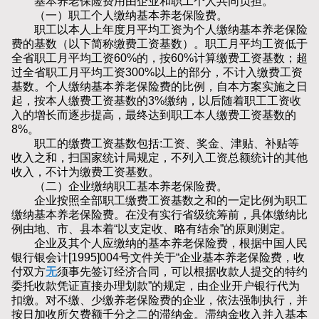
基本养老保险费用由企业和职工个人共同负担。
（一）职工个人缴纳基本养老保险费。
职工以本人上年度月平均工资为个人缴纳基本养老保险
费的基数（以下简称缴费工资基数）。职工月平均工资低于
全省职工月平均工资60%的，按60%计算缴费工资基数；超
过全省职工月平均工资300%以上的部分，不计入缴费工资
基数。个人缴纳基本养老保险费的比例，自本方案实施之日
起，按本人缴费工资基数的3%缴纳，以后随着职工工资收
入的增长而逐步提高，最终达到职工本人缴费工资基数的
8%。
职工的缴费工资基数包括:工资、奖金、津贴、补贴等
收入之和，扫国家统计局规定，不列入工资总额统计的其他
收入，不计为缴费工资基数。
（二）企业缴纳职工基本养老保险费。
企业按照全部职工缴费工资基数之和的一定比例为职工
缴纳基本养老保险费。在没有实行省级统筹前，具体缴纳比
例由地、市、县本着“以支定收、略有结余”的原则测定。
企业及其个人应缴纳的基本养老保险费，根据中国人民
银行银会计[1995]004号文件关于“企业基本养老保险费，收
付双方
无
须事先签订经济合同，可以根据收款人提交的特约
委托收款凭证直接办理划款”的规定，由企业开户银行代为
扣缴。对不缴、少缴养老保险费的企业，依法强制执行，并
按日加收所欠费额千分之二的滞纳金。滞纳金收入并入基本