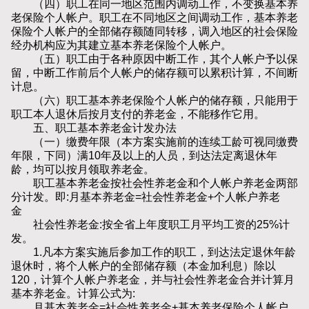
（四）职工在同一地区范围内调动工作，不变换基本养
老保险个人帐户。职工在不同地区之间调动工作，基本养老
保险个人帐户的全部储存额随同转移，调入地区的社会保险
经办机构应为其建立基本养老保险个人帐户。
（五）职工由于各种原因中断工作，其个人帐户予以保
留，中断工作前后个人帐户的储存额可以累积计算，不间断
计息。
（六）职工基本养老保险个人帐户的储存额，只能用于
职工本人退休后按月支付的养老金，不能移作它用。
五、职工基本养老金计发办法
（一）缴费年限（本方案实施前的连续工龄可视同缴费
年限，下同）满10年及以上的人员，到达法定离退休年
龄，均可以按月领取养老金。
职工基本养老金按社会性养老金和个人帐户养老金两部
分计发。即:月基本养老金=社会性养老金+个人帐户养老
金
社会性养老金:按全省上年度职工月平均工资的25%计
发。
1.凡本方案实施后参加工作的职工，到达法定退休年龄
退休时，将个人帐户的全部储存额（本金加利息）除以
120，计算个人帐户养老金，并与社会性养老金合并计算月
基本养老金。计算公式为:
月基本养老金=社会性养老金+基本养老保险个人帐户