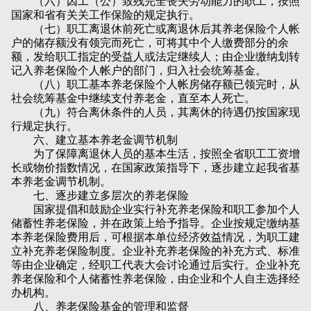
（六）因工（公）致残完全丧失劳动能力的职工，按照
国家和省有关关工作保险的规定执行。
（七）职工离退休前死亡或离退休后其养老保险个人帐
户的储存额没有领完而死亡，可将其中个人缴费部分的余
额，发给职工指定的受益人或法定继续人；由企业缴纳划转
记入养老保险个人帐户的部门，归入社会统筹基金。
（八）职工基本养老保险个人帐房储存额已领完时，从
社会统筹基金中继续支付养老金，直至本人死亡。
（九）符合离休条件的人员，其离休的待遇仍按国家现
行规定执行。
六、建立基本养老金调节机制
为了保障离退休人员的基本生活，按照全省职工工资增
长或物价指数情况，在国家政策指导下，逐步建立起我省基
本养老金调节机制。
七、逐步建立多层次的养老保险
国家提倡和鼓励企业实行补充养老保险和职工参加个人
储蓄性养老保险，并在政策上给予指导。企业按规定缴纳基
本养老保险费用后，可根据本单位经济效益情况，为职工建
立补充养老保险制度。企业补充养老保险的补充方式、标准
等由企业确定，经职工代表大会讨论通过后实行。企业补充
养老保险和个人储蓄性养老保险，由企业和个人自主选择经
办机构。
八、养老保险基金的管理和监督