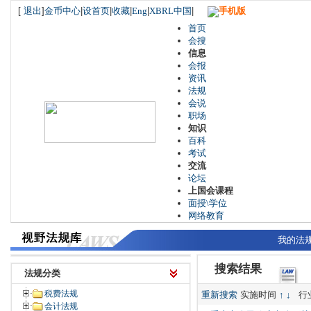
[
退出
]
金币中心
|
设首页
|
收藏
|
Eng
|
XBRL中国
|
手机版
首页
会搜
信息
会报
资讯
法规
会说
职场
知识
百科
考试
交流
论坛
上国会课程
面授\学位
网络教育
我的法
搜索结果
法规分类
税费法规
重新搜索
实施时间
↑
↓
行
会计法规