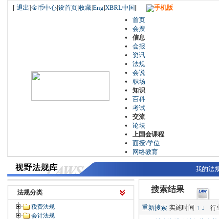
[
退出
]
金币中心
|
设首页
|
收藏
|
Eng
|
XBRL中国
|
手机版
首页
会搜
信息
会报
资讯
法规
会说
职场
知识
百科
考试
交流
论坛
上国会课程
面授\学位
网络教育
我的法
搜索结果
法规分类
税费法规
重新搜索
实施时间
↑
↓
行
会计法规