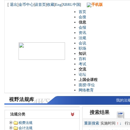
[
退出
]
金币中心
|
设首页
|
收藏
|
Eng
|
XBRL中国
|
手机版
首页
会搜
信息
会报
资讯
法规
会说
职场
知识
百科
考试
交流
论坛
上国会课程
面授\学位
网络教育
我的法
搜索结果
法规分类
税费法规
重新搜索
实施时间
↑
↓
行
会计法规