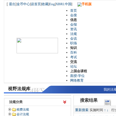
[
退出
]
金币中心
|
设首页
|
收藏
|
Eng
|
XBRL中国
|
手机版
首页
会搜
信息
会报
资讯
法规
会说
职场
知识
百科
考试
交流
论坛
上国会课程
面授\学位
网络教育
我的法
搜索结果
法规分类
税费法规
重新搜索
实施时间
↑
↓
行
会计法规