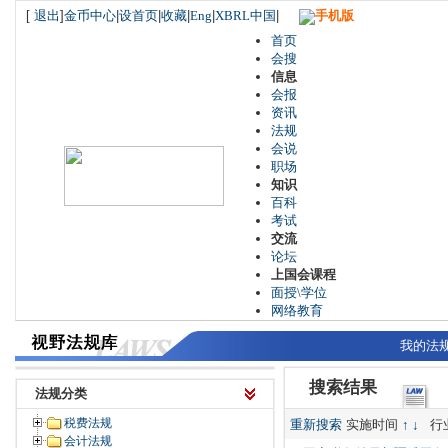
[
退出
]
金币中心
|
设首页
|
收藏
|
Eng
|
XBRL中国
|
手机版
首页
会搜
信息
会报
资讯
法规
会说
职场
知识
百科
考试
交流
论坛
上国会课程
面授\学位
网络教育
我的法
搜索结果
法规分类
税费法规
重新搜索
实施时间
↑
↓
行
会计法规