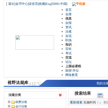
[
退出
]
金币中心
|
设首页
|
收藏
|
Eng
|
XBRL中国
|
手机版
首页
会搜
信息
会报
资讯
法规
会说
职场
知识
百科
考试
交流
论坛
上国会课程
面授\学位
网络教育
我的法
搜索结果
法规分类
税费法规
重新搜索
实施时间
↑
↓
行
会计法规