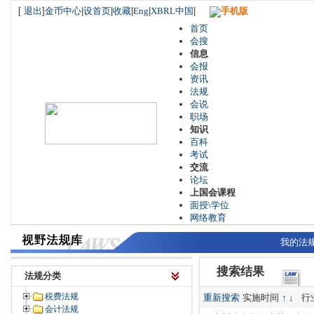
[
退出
]
金币中心
|
设首页
|
收藏
|
Eng
|
XBRL中国
|
手机版
首页
会搜
信息
会报
资讯
法规
会说
职场
知识
百科
考试
交流
论坛
上国会课程
面授\学位
网络教育
我的法
搜索结果
法规分类
税费法规
重新搜索
实施时间
↑
↓
行
会计法规