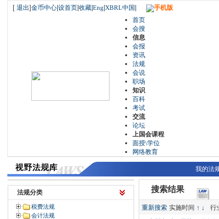
[
退出
]
金币中心
|
设首页
|
收藏
|
Eng
|
XBRL中国
|
手机版
首页
会搜
信息
会报
资讯
法规
会说
职场
知识
百科
考试
交流
论坛
上国会课程
面授\学位
网络教育
我的法
搜索结果
法规分类
税费法规
重新搜索
实施时间
↑
↓
行
会计法规