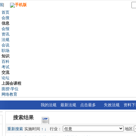
国
|
手机版
首页
会搜
信息
会报
资讯
法规
会说
职场
知识
百科
考试
交流
论坛
上国会课程
面授\学位
网络教育
我的法规
最新法规
点击最多
失效法规
资料下
搜索结果
重新搜索
实施时间
↑
↓
行业：
地区: