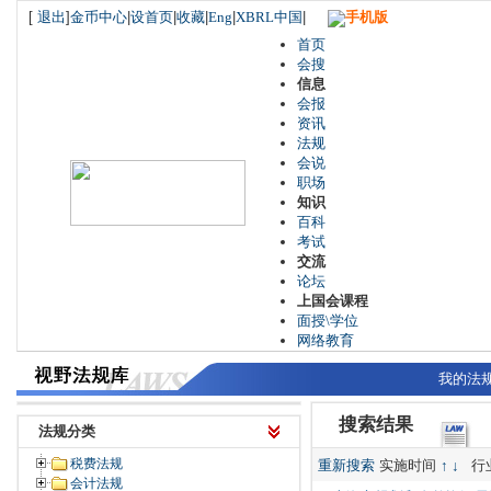
[
退出
]
金币中心
|
设首页
|
收藏
|
Eng
|
XBRL中国
|
手机版
首页
会搜
信息
会报
资讯
法规
会说
职场
知识
百科
考试
交流
论坛
上国会课程
面授\学位
网络教育
我的法
搜索结果
法规分类
税费法规
重新搜索
实施时间
↑
↓
行
会计法规