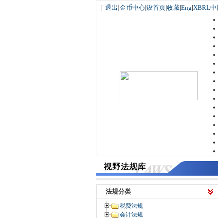
[
退出
]
金币中心
|
设首页
|
收藏
|
Eng
|
XBRL中
法规分类
税费法规
会计法规