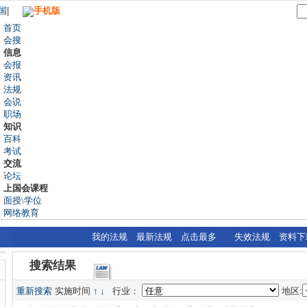
国
|
手机版
首页
会搜
信息
会报
资讯
法规
会说
职场
知识
百科
考试
交流
论坛
上国会课程
面授\学位
网络教育
我的法规
最新法规
点击最多
失效法规
资料下
搜索结果
重新搜索
实施时间
↑
↓
行业：
地区: