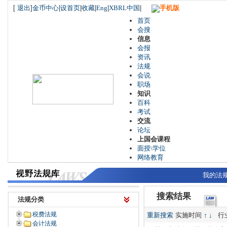
[
退出
]
金币中心
|
设首页
|
收藏
|
Eng
|
XBRL中国
|
手机版
首页
会搜
信息
会报
资讯
法规
会说
职场
知识
百科
考试
交流
论坛
上国会课程
面授\学位
网络教育
我的法
搜索结果
法规分类
税费法规
重新搜索
实施时间
↑
↓
行
会计法规