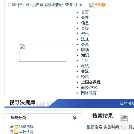
[
退出
]
金币中心
|
设首页
|
收藏
|
Eng
|
XBRL中国
|
手机版
首页
会搜
信息
会报
资讯
法规
会说
职场
知识
百科
考试
交流
论坛
上国会课程
面授\学位
网络教育
我的法
搜索结果
法规分类
税费法规
重新搜索
实施时间
↑
↓
行
会计法规