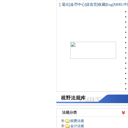
[
退出
]
金币中心
|
设首页
|
收藏
|
Eng
|
XBRL中
法规分类
税费法规
会计法规