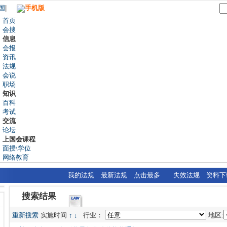
国
|
手机版
首页
会搜
信息
会报
资讯
法规
会说
职场
知识
百科
考试
交流
论坛
上国会课程
面授\学位
网络教育
我的法规
最新法规
点击最多
失效法规
资料下
搜索结果
重新搜索
实施时间
↑
↓
行业：
地区: