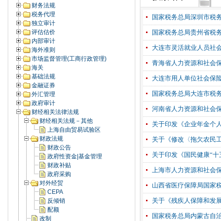
财务法规
税务代理
国家税务总局深圳市税务局12
独立审计
评估估价
国家税务总局贵州省税
内部审计
大连市灵活就业人员社
海外准则
市场监督管理(工商行政管理)
青海省人力资源和社会
海关
基础法规
大连市用人单位社会保
金融证券
国家税务总局大连市税
外汇管理
政府审计
河南省人力资源和社会
财经相关法律法规
财经相关法规－其他
关于印发《企业年金个人
上海自由贸易试验区
财政法规
关于《修改〈拖欠农民
财政公告
关于印发《国民健康“十
政府性资金|基金管理
财政补贴
上海市人力资源和社会
政府采购
对外经贸
山西省医疗保障局国家
CEPA
关于《残疾人保障和发展
反倾销
配额
国家税务总局内蒙古自
改制