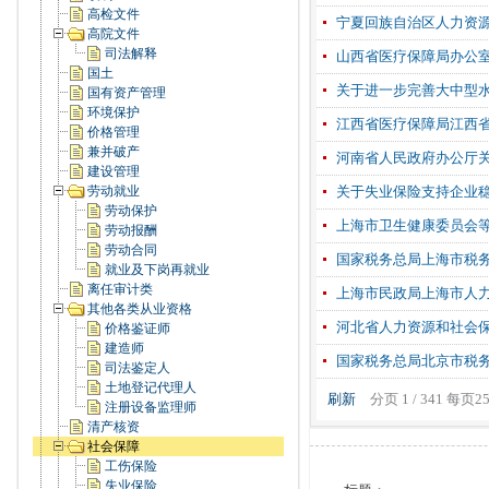
高检文件
宁夏回族自治区人力资源
高院文件
司法解释
山西省医疗保障局办公
国土
关于进一步完善大中型
国有资产管理
环境保护
江西省医疗保障局江西
价格管理
兼并破产
河南省人民政府办公厅
建设管理
劳动就业
关于失业保险支持企业
劳动保护
上海市卫生健康委员会
劳动报酬
劳动合同
国家税务总局上海市税
就业及下岗再就业
离任审计类
上海市民政局上海市人
其他各类从业资格
河北省人力资源和社会
价格鉴证师
建造师
国家税务总局北京市税
司法鉴定人
土地登记代理人
刷新
分页 1 / 341 每页
注册设备监理师
清产核资
社会保障
工伤保险
失业保险