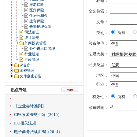
标题：
养老保险
医疗保险
全文检索：
住房公积金
生育保险
文号：
长期护理保险
司法鉴证
类别：
所有
统计法规
外商投资管理
颁布单位：
外企进出口管理
法规大类：
行业规定
行政管理
经济类型：
深交所
国资管理
地区：
文件废止公告
行业：
热点专题
有效性：
所有
【企业会计准则】
从
颁布时间：
CPA考试法规汇编（2015）
IPO相关法规
电子商务法规汇编（2014）