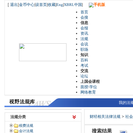
[
退出
]
金币中心
|
设首页
|
收藏
|
Eng
|
XBRL中国
|
手机版
首页
会搜
信息
会报
资讯
法规
会说
职场
知识
百科
考试
交流
论坛
上国会课程
面授\学位
网络教育
我的法
财经相关法律法规
>
社会
法规分类
税费法规
搜索结果
会计法规