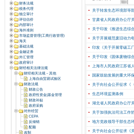
财务法规
税务代理
关于转发生态环境部等
独立审计
评估估价
甘肃省人民政府办公厅关
内部审计
关于印发《推进生态综
海外准则
市场监督管理(工商行政管理)
关于开展规范废旧动力
海关
基础法规
印发《关于开展零碳工
金融证券
关于印发《固体废物综
外汇管理
政府审计
上海市人民政府江苏省
财经相关法律法规
财经相关法规－其他
国家鼓励发展的重大环保技
上海自由贸易试验区
财政法规
关于向社会公开征求《〈
财政公告
生态环境监测条例
政府性资金|基金管理
财政补贴
湖北省人民政府办公厅
政府采购
对外经贸
关于加强执法司法工作
CEPA
地方党政领导干部生态环
反倾销
配额
关于向社会公开征求《
改制