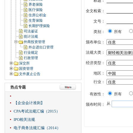
标题：
养老保险
医疗保险
全文检索：
住房公积金
生育保险
文号：
长期护理保险
司法鉴证
类别：
所有
统计法规
外商投资管理
颁布单位：
外企进出口管理
法规大类：
行业规定
行政管理
经济类型：
深交所
国资管理
地区：
文件废止公告
行业：
热点专题
有效性：
所有
【企业会计准则】
从
颁布时间：
CPA考试法规汇编（2015）
IPO相关法规
电子商务法规汇编（2014）