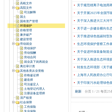
高检文件
关于规范锂离子电池用
高院文件
司法解释
关于开展2025年全国
国土
关于深入推进大江大河
国有资产管理
环境保护
关于进一步健全横向生
价格管理
兼并破产
关于推进绿色低碳转型
建设管理
劳动就业
生态环境保护督察工作
劳动保护
关于促进环保装备制造
劳动报酬
劳动合同
关于深入推进生态环境
就业及下岗再就业
离任审计类
转发生态环境部《关于
其他各类从业资格
上海市人民政府办公厅
价格鉴证师
建造师
关于印发污水处理绿色低
司法鉴定人
土地登记代理人
刷新
分页 1 / 21 每页2
注册设备监理师
清产核资
社会保障
工伤保险
失业保险