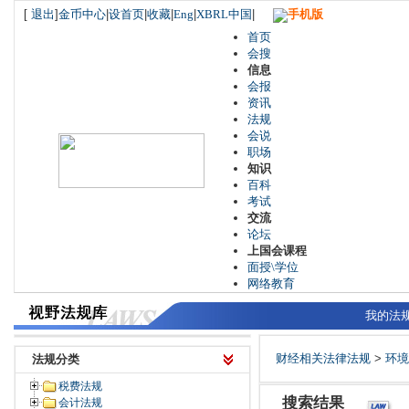
[
退出
]
金币中心
|
设首页
|
收藏
|
Eng
|
XBRL中国
|
手机版
首页
会搜
信息
会报
资讯
法规
会说
职场
知识
百科
考试
交流
论坛
上国会课程
面授\学位
网络教育
我的法
财经相关法律法规
>
环境
法规分类
税费法规
搜索结果
会计法规